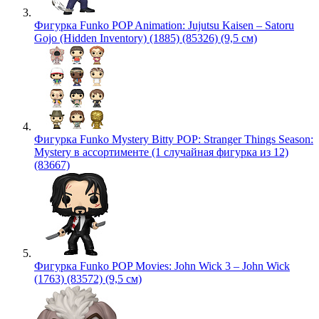
Фигурка Funko POP Animation: Jujutsu Kaisen – Satoru
Gojo (Hidden Inventory) (1885) (85326) (9,5 см)
Фигурка Funko Mystery Bitty POP: Stranger Things Season:
Mystery в ассортименте (1 случайная фигурка из 12)
(83667)
Фигурка Funko POP Movies: John Wick 3 – John Wick
(1763) (83572) (9,5 см)