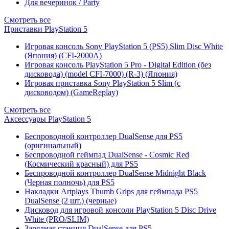
Для вечеринок / Party
Смотреть все
Приставки PlayStation 5
Игровая консоль Sony PlayStation 5 (PS5) Slim Disc White
(Япония) (CFI-2000A)
Игровая консоль PlayStation 5 Pro - Digital Edition (без
дисковода) (model CFI-7000) (R-3) (Япония)
Игровая приставка Sony PlayStation 5 Slim (с
дисководом) (GameReplay)
Смотреть все
Аксессуары PlayStation 5
Беспроводной контроллер DualSense для PS5
(оригинальный)
Беспроводной геймпад DualSense - Cosmic Red
(Космический красный) для PS5
Беспроводной контроллер DualSense Midnight Black
(Черная полночь) для PS5
Накладки Artplays Thumb Grips для геймпада PS5
DualSense (2 шт.) (черные)
Дисковод для игровой консоли PlayStation 5 Disc Drive
White (PRO/SLIM)
Зарядная станция DualSense для PS5