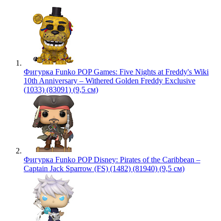
Фигурка Funko POP Games: Five Nights at Freddy's Wiki
10th Anniversary – Withered Golden Freddy Exclusive
(1033) (83091) (9,5 см)
Фигурка Funko POP Disney: Pirates of the Caribbean –
Captain Jack Sparrow (FS) (1482) (81940) (9,5 см)