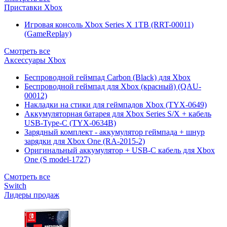
Приставки Xbox
Игровая консоль Xbox Series X 1TB (RRT-00011)
(GameReplay)
Смотреть все
Аксессуары Xbox
Беспроводной геймпад Carbon (Black) для Xbox
Беспроводной геймпад для Xbox (красный) (QAU-
00012)
Накладки на стики для геймпадов Xbox (TYX-0649)
Аккумуляторная батарея для Xbox Series S/X + кабель
USB-Type-C (TYX-0634B)
Зарядный комплект - аккумулятор геймпада + шнур
зарядки для Xbox One (RA-2015-2)
Оригинальный аккумулятор + USB-C кабель для Xbox
One (S model-1727)
Смотреть все
Switch
Лидеры продаж