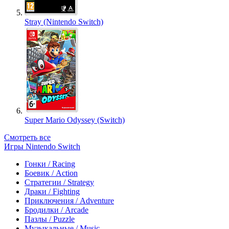
Stray (Nintendo Switch)
Super Mario Odyssey (Switch)
Смотреть все
Игры Nintendo Switch
Гонки / Racing
Боевик / Action
Стратегии / Strategy
Драки / Fighting
Приключения / Adventure
Бродилки / Arcade
Пазлы / Puzzle
Музыкальные / Music