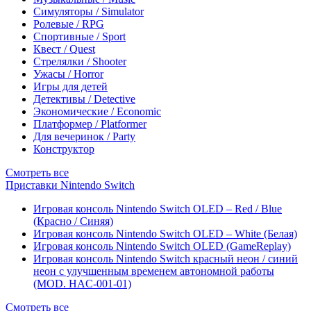
Симуляторы / Simulator
Ролевые / RPG
Спортивные / Sport
Квест / Quest
Стрелялки / Shooter
Ужасы / Horror
Игры для детей
Детективы / Detective
Экономические / Economic
Платформер / Platformer
Для вечеринок / Party
Конструктор
Смотреть все
Приставки Nintendo Switch
Игровая консоль Nintendo Switch OLED – Red / Blue
(Красно / Синяя)
Игровая консоль Nintendo Switch OLED – White (Белая)
Игровая консоль Nintendo Switch OLED (GameReplay)
Игровая консоль Nintendo Switch красный неон / синий
неон с улучшенным временем автономной работы
(MOD. HAC-001-01)
Смотреть все