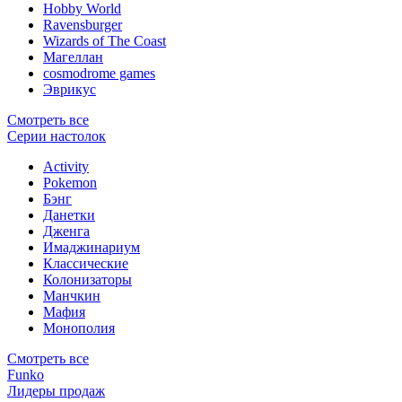
Hobby World
Ravensburger
Wizards of The Coast
Магеллан
сosmodrome games
Эврикус
Смотреть все
Серии настолок
Activity
Pokemon
Бэнг
Данетки
Дженга
Имаджинариум
Классические
Колонизаторы
Манчкин
Мафия
Монополия
Смотреть все
Funko
Лидеры продаж