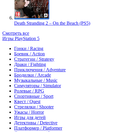
Death Stranding 2 – On the Beach (PS5)
Смотреть все
Игры PlayStation 5
Гонки / Racing
Боевик / Action
Стратегии / Strategy
Драки / Fighting
Приключения / Adventure
Бродилки / Arcade
Музыкальные / Music
Симуляторы / Simulator
Ролевые / RPG
Спортивные / Sport
Квест / Quest
Стрелялки / Shooter
Ужасы / Horror
Игры для детей
Детективы / Detective
Платформер / Platformer