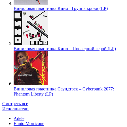
Виниловая пластинка Кино - Группа крови (LP)
Виниловая пластинка Кино – Последний герой (LP)
Виниловая пластинка Саундтрек – Cyberpunk 2077:
Phantom Liberty (LP)
Смотреть все
Исполнители
Adele
Ennio Morricone