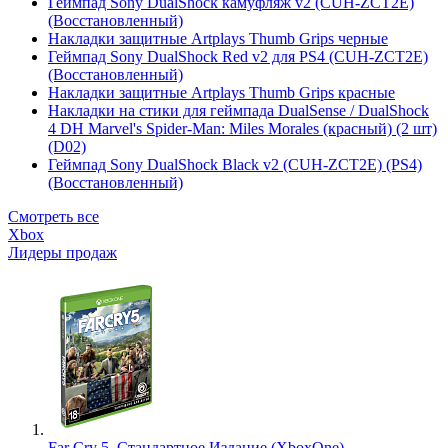
Геймпад Sony DualShock камуфляж v2 (CUH-ZCT2E)
(Восстановленный)
Накладки защитные Artplays Thumb Grips черные
Геймпад Sony DualShock Red v2 для PS4 (CUH-ZCT2E)
(Восстановленный)
Накладки защитные Artplays Thumb Grips красные
Накладки на стики для геймпада DualSense / DualShock
4 DH Marvel's Spider-Man: Miles Morales (красный) (2 шт)
(D02)
Геймпад Sony DualShock Black v2 (CUH-ZCT2E) (PS4)
(Восстановленный)
Смотреть все
Xbox
Лидеры продаж
Far Cry 5. Стандартное Издание (XboxOne)