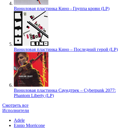
Виниловая пластинка Кино - Группа крови (LP)
Виниловая пластинка Кино – Последний герой (LP)
Виниловая пластинка Саундтрек – Cyberpunk 2077:
Phantom Liberty (LP)
Смотреть все
Исполнители
Adele
Ennio Morricone