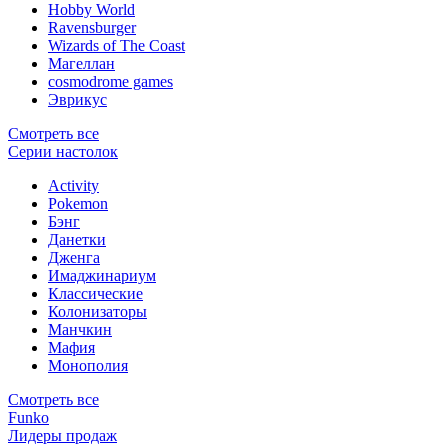
Hobby World
Ravensburger
Wizards of The Coast
Магеллан
сosmodrome games
Эврикус
Смотреть все
Серии настолок
Activity
Pokemon
Бэнг
Данетки
Дженга
Имаджинариум
Классические
Колонизаторы
Манчкин
Мафия
Монополия
Смотреть все
Funko
Лидеры продаж