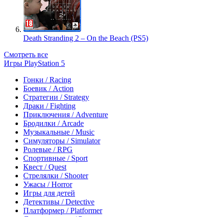
Death Stranding 2 – On the Beach (PS5)
Смотреть все
Игры PlayStation 5
Гонки / Racing
Боевик / Action
Стратегии / Strategy
Драки / Fighting
Приключения / Adventure
Бродилки / Arcade
Музыкальные / Music
Симуляторы / Simulator
Ролевые / RPG
Спортивные / Sport
Квест / Quest
Стрелялки / Shooter
Ужасы / Horror
Игры для детей
Детективы / Detective
Платформер / Platformer