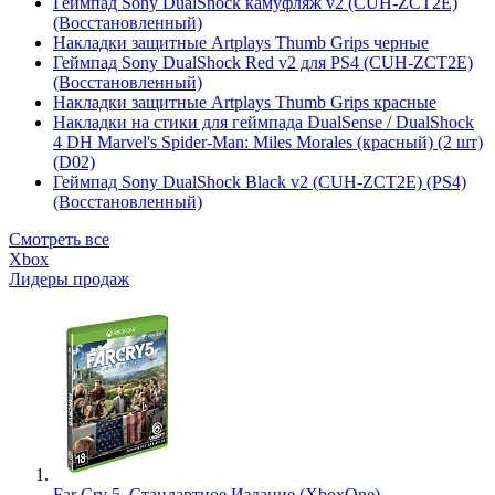
Геймпад Sony DualShock камуфляж v2 (CUH-ZCT2E)
(Восстановленный)
Накладки защитные Artplays Thumb Grips черные
Геймпад Sony DualShock Red v2 для PS4 (CUH-ZCT2E)
(Восстановленный)
Накладки защитные Artplays Thumb Grips красные
Накладки на стики для геймпада DualSense / DualShock
4 DH Marvel's Spider-Man: Miles Morales (красный) (2 шт)
(D02)
Геймпад Sony DualShock Black v2 (CUH-ZCT2E) (PS4)
(Восстановленный)
Смотреть все
Xbox
Лидеры продаж
Far Cry 5. Стандартное Издание (XboxOne)