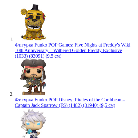
Фигурка Funko POP Games: Five Nights at Freddy's Wiki
10th Anniversary – Withered Golden Freddy Exclusive
(1033) (83091) (9,5 см)
Фигурка Funko POP Disney: Pirates of the Caribbean –
Captain Jack Sparrow (FS) (1482) (81940) (9,5 см)