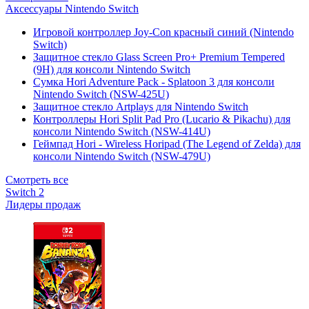
Аксессуары Nintendo Switch
Игровой контроллер Joy-Con красный синий (Nintendo
Switch)
Защитное стекло Glass Screen Pro+ Premium Tempered
(9H) для консоли Nintendo Switch
Сумка Hori Adventure Pack - Splatoon 3 для консоли
Nintendo Switch (NSW-425U)
Защитное стекло Artplays для Nintendo Switch
Контроллеры Hori Split Pad Pro (Lucario & Pikachu) для
консоли Nintendo Switch (NSW-414U)
Геймпад Hori - Wireless Horipad (The Legend of Zelda) для
консоли Nintendo Switch (NSW-479U)
Смотреть все
Switch 2
Лидеры продаж