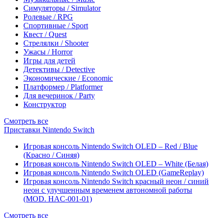
Симуляторы / Simulator
Ролевые / RPG
Спортивные / Sport
Квест / Quest
Стрелялки / Shooter
Ужасы / Horror
Игры для детей
Детективы / Detective
Экономические / Economic
Платформер / Platformer
Для вечеринок / Party
Конструктор
Смотреть все
Приставки Nintendo Switch
Игровая консоль Nintendo Switch OLED – Red / Blue
(Красно / Синяя)
Игровая консоль Nintendo Switch OLED – White (Белая)
Игровая консоль Nintendo Switch OLED (GameReplay)
Игровая консоль Nintendo Switch красный неон / синий
неон с улучшенным временем автономной работы
(MOD. HAC-001-01)
Смотреть все