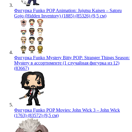
Фигурка Funko POP Animation: Jujutsu Kaisen – Satoru
Gojo (Hidden Inventory) (1885) (85326) (9,5 см)
Фигурка Funko Mystery Bitty POP: Stranger Things Season:
Mystery в ассортименте (1 случайная фигурка из 12)
(83667)
Фигурка Funko POP Movies: John Wick 3 – John Wick
(1763) (83572) (9,5 см)