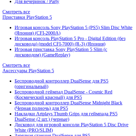
Для вечеринок / Party
Смотреть все
Приставки PlayStation 5
Игровая консоль Sony PlayStation 5 (PS5) Slim Disc White
(Япония) (CFI-2000A)
Игровая консоль PlayStation 5 Pro - Digital Edition (без
дисковода) (model CFI-7000) (R-3) (Япония)
Игровая приставка Sony PlayStation 5 Slim (с
дисководом) (GameReplay)
Смотреть все
Аксессуары PlayStation 5
Беспроводной контроллер DualSense для PS5
(оригинальный)
Беспроводной геймпад DualSense - Cosmic Red
(Космический красный) для PS5
Беспроводной контроллер DualSense Midnight Black
(Черная полночь) для PS5
Накладки Artplays Thumb Grips для геймпада PS5
DualSense (2 шт.) (черные)
Дисковод для игровой консоли PlayStation 5 Disc Drive
White (PRO/SLIM)
Зарядная станция DualSense для PS5