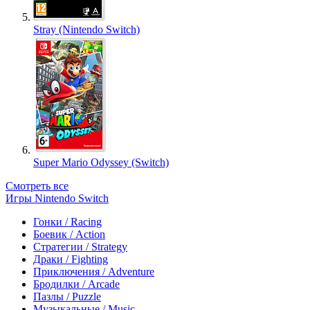
Stray (Nintendo Switch)
Super Mario Odyssey (Switch)
Смотреть все
Игры Nintendo Switch
Гонки / Racing
Боевик / Action
Стратегии / Strategy
Драки / Fighting
Приключения / Adventure
Бродилки / Arcade
Пазлы / Puzzle
Музыкальные / Music