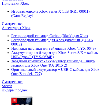
Приставки Xbox
Игровая консоль Xbox Series X 1TB (RRT-00011)
(GameReplay)
Смотреть все
Аксессуары Xbox
Беспроводной геймпад Carbon (Black) для Xbox
Беспроводной геймпад для Xbox (красный) (QAU-
00012)
Накладки на стики для геймпадов Xbox (TYX-0649)
Аккумуляторная батарея для Xbox Series S/X + кабель
USB-Type-C (TYX-0634B)
Зарядный комплект - аккумулятор геймпада + шнур
зарядки для Xbox One (RA-2015-2)
Оригинальный аккумулятор + USB-C кабель для Xbox
One (S model-1727)
Смотреть все
Switch
Лидеры продаж