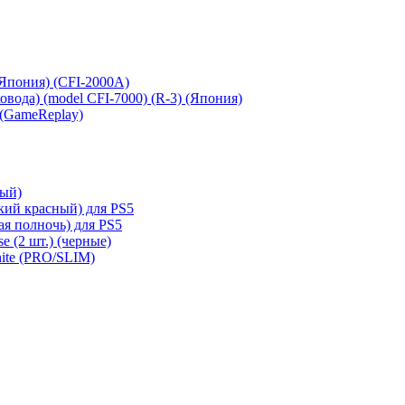
 (Япония) (CFI-2000A)
сковода) (model CFI-7000) (R-3) (Япония)
 (GameReplay)
ный)
кий красный) для PS5
ая полночь) для PS5
e (2 шт.) (черные)
hite (PRO/SLIM)