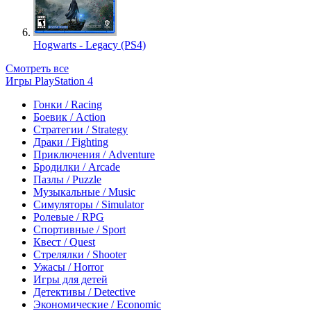
Hogwarts - Legacy (PS4)
Смотреть все
Игры PlayStation 4
Гонки / Racing
Боевик / Action
Стратегии / Strategy
Драки / Fighting
Приключения / Adventure
Бродилки / Arcade
Пазлы / Puzzle
Музыкальные / Music
Симуляторы / Simulator
Ролевые / RPG
Спортивные / Sport
Квест / Quest
Стрелялки / Shooter
Ужасы / Horror
Игры для детей
Детективы / Detective
Экономические / Economic