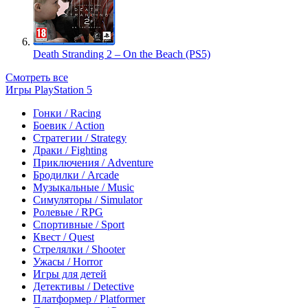
Death Stranding 2 – On the Beach (PS5)
Смотреть все
Игры PlayStation 5
Гонки / Racing
Боевик / Action
Стратегии / Strategy
Драки / Fighting
Приключения / Adventure
Бродилки / Arcade
Музыкальные / Music
Симуляторы / Simulator
Ролевые / RPG
Спортивные / Sport
Квест / Quest
Стрелялки / Shooter
Ужасы / Horror
Игры для детей
Детективы / Detective
Платформер / Platformer