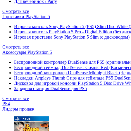
Для вечеринок / Party
Смотреть все
Приставки PlayStation 5
Игровая консоль Sony PlayStation 5 (PS5) Slim Disc White
Игровая консоль PlayStation 5 Pro - Digital Edition (без ди
Игровая приставка Sony PlayStation 5 Slim (с дисководом)
Смотреть все
Аксессуары PlayStation 5
Беспроводной контроллер DualSense для PS5 (оригиналь
Беспроводной геймпад DualSense - Cosmic Red (Космичес
Беспроводной контроллер DualSense Midnight Black (Черн
Накладки Artplays Thumb Grips для геймпада PS5 DualSens
Дисковод для игровой консоли PlayStation 5 Disc Drive W
Зарядная станция DualSense для PS5
Смотреть все
PS4
Лидеры продаж