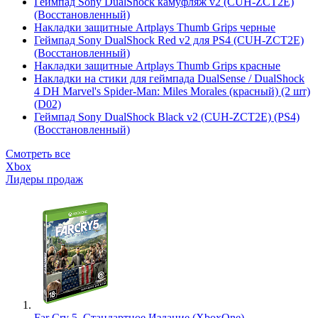
Геймпад Sony DualShock камуфляж v2 (CUH-ZCT2E)
(Восстановленный)
Накладки защитные Artplays Thumb Grips черные
Геймпад Sony DualShock Red v2 для PS4 (CUH-ZCT2E)
(Восстановленный)
Накладки защитные Artplays Thumb Grips красные
Накладки на стики для геймпада DualSense / DualShock
4 DH Marvel's Spider-Man: Miles Morales (красный) (2 шт)
(D02)
Геймпад Sony DualShock Black v2 (CUH-ZCT2E) (PS4)
(Восстановленный)
Смотреть все
Xbox
Лидеры продаж
Far Cry 5. Стандартное Издание (XboxOne)