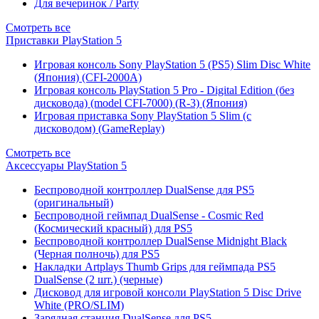
Для вечеринок / Party
Смотреть все
Приставки PlayStation 5
Игровая консоль Sony PlayStation 5 (PS5) Slim Disc White
(Япония) (CFI-2000A)
Игровая консоль PlayStation 5 Pro - Digital Edition (без
дисковода) (model CFI-7000) (R-3) (Япония)
Игровая приставка Sony PlayStation 5 Slim (с
дисководом) (GameReplay)
Смотреть все
Аксессуары PlayStation 5
Беспроводной контроллер DualSense для PS5
(оригинальный)
Беспроводной геймпад DualSense - Cosmic Red
(Космический красный) для PS5
Беспроводной контроллер DualSense Midnight Black
(Черная полночь) для PS5
Накладки Artplays Thumb Grips для геймпада PS5
DualSense (2 шт.) (черные)
Дисковод для игровой консоли PlayStation 5 Disc Drive
White (PRO/SLIM)
Зарядная станция DualSense для PS5