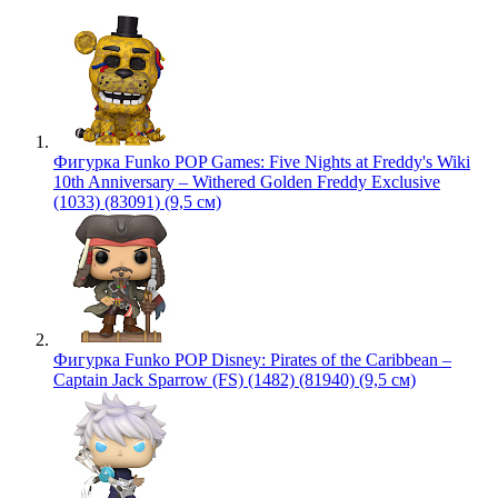
Фигурка Funko POP Games: Five Nights at Freddy's Wiki
10th Anniversary – Withered Golden Freddy Exclusive
(1033) (83091) (9,5 см)
Фигурка Funko POP Disney: Pirates of the Caribbean –
Captain Jack Sparrow (FS) (1482) (81940) (9,5 см)