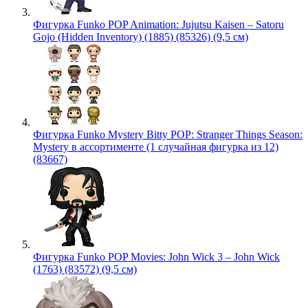
Фигурка Funko POP Animation: Jujutsu Kaisen – Satoru
Gojo (Hidden Inventory) (1885) (85326) (9,5 см)
Фигурка Funko Mystery Bitty POP: Stranger Things Season:
Mystery в ассортименте (1 случайная фигурка из 12)
(83667)
Фигурка Funko POP Movies: John Wick 3 – John Wick
(1763) (83572) (9,5 см)