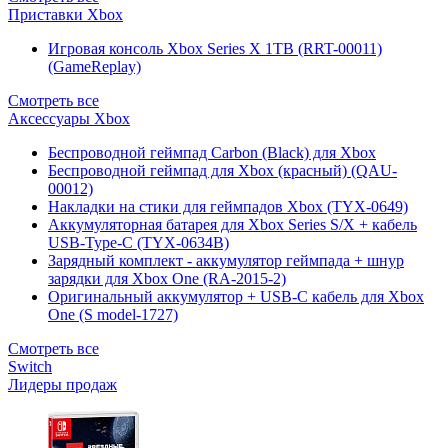
Приставки Xbox
Игровая консоль Xbox Series X 1TB (RRT-00011)
(GameReplay)
Смотреть все
Аксессуары Xbox
Беспроводной геймпад Carbon (Black) для Xbox
Беспроводной геймпад для Xbox (красный) (QAU-
00012)
Накладки на стики для геймпадов Xbox (TYX-0649)
Аккумуляторная батарея для Xbox Series S/X + кабель
USB-Type-C (TYX-0634B)
Зарядный комплект - аккумулятор геймпада + шнур
зарядки для Xbox One (RA-2015-2)
Оригинальный аккумулятор + USB-C кабель для Xbox
One (S model-1727)
Смотреть все
Switch
Лидеры продаж