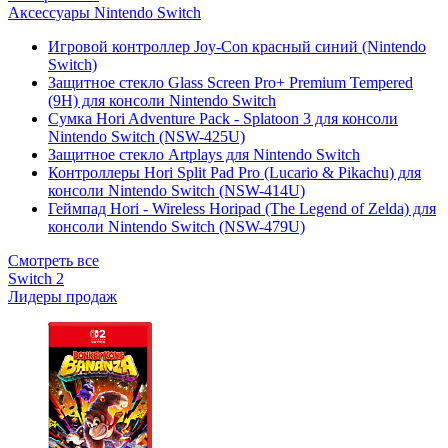
Аксессуары Nintendo Switch
Игровой контроллер Joy-Con красный синий (Nintendo
Switch)
Защитное стекло Glass Screen Pro+ Premium Tempered
(9H) для консоли Nintendo Switch
Сумка Hori Adventure Pack - Splatoon 3 для консоли
Nintendo Switch (NSW-425U)
Защитное стекло Artplays для Nintendo Switch
Контроллеры Hori Split Pad Pro (Lucario & Pikachu) для
консоли Nintendo Switch (NSW-414U)
Геймпад Hori - Wireless Horipad (The Legend of Zelda) для
консоли Nintendo Switch (NSW-479U)
Смотреть все
Switch 2
Лидеры продаж