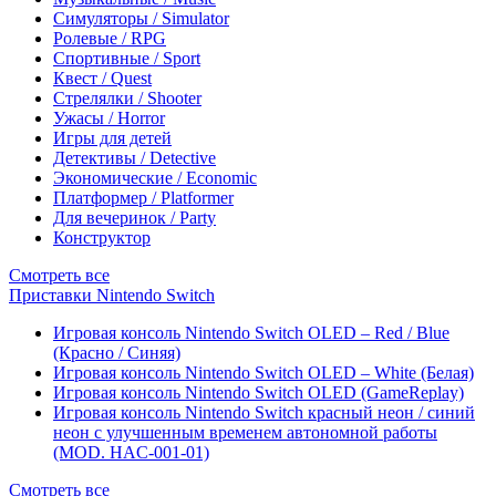
Симуляторы / Simulator
Ролевые / RPG
Спортивные / Sport
Квест / Quest
Стрелялки / Shooter
Ужасы / Horror
Игры для детей
Детективы / Detective
Экономические / Economic
Платформер / Platformer
Для вечеринок / Party
Конструктор
Смотреть все
Приставки Nintendo Switch
Игровая консоль Nintendo Switch OLED – Red / Blue
(Красно / Синяя)
Игровая консоль Nintendo Switch OLED – White (Белая)
Игровая консоль Nintendo Switch OLED (GameReplay)
Игровая консоль Nintendo Switch красный неон / синий
неон с улучшенным временем автономной работы
(MOD. HAC-001-01)
Смотреть все