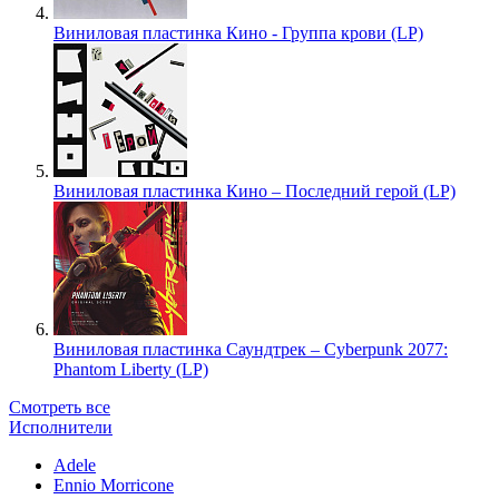
Виниловая пластинка Кино - Группа крови (LP)
Виниловая пластинка Кино – Последний герой (LP)
Виниловая пластинка Саундтрек – Cyberpunk 2077:
Phantom Liberty (LP)
Смотреть все
Исполнители
Adele
Ennio Morricone