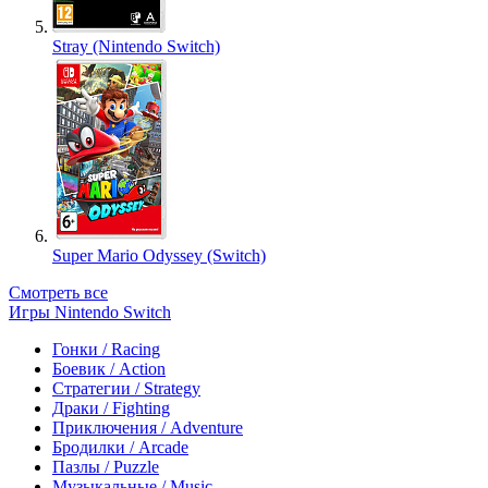
Stray (Nintendo Switch)
Super Mario Odyssey (Switch)
Смотреть все
Игры Nintendo Switch
Гонки / Racing
Боевик / Action
Стратегии / Strategy
Драки / Fighting
Приключения / Adventure
Бродилки / Arcade
Пазлы / Puzzle
Музыкальные / Music