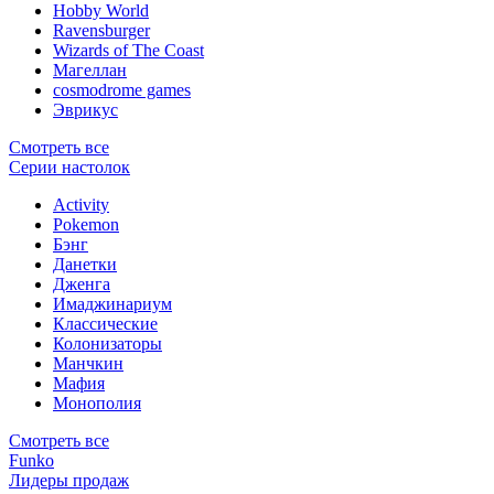
Hobby World
Ravensburger
Wizards of The Coast
Магеллан
сosmodrome games
Эврикус
Смотреть все
Серии настолок
Activity
Pokemon
Бэнг
Данетки
Дженга
Имаджинариум
Классические
Колонизаторы
Манчкин
Мафия
Монополия
Смотреть все
Funko
Лидеры продаж