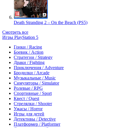
Death Stranding 2 – On the Beach (PS5)
Смотреть все
Игры PlayStation 5
Гонки / Racing
Боевик / Action
Стратегии / Strategy
Драки / Fighting
Приключения / Adventure
Бродилки / Arcade
Музыкальные / Music
Симуляторы / Simulator
Ролевые / RPG
Спортивные / Sport
Квест / Quest
Стрелялки / Shooter
Ужасы / Horror
Игры для детей
Детективы / Detective
Платформер / Platformer