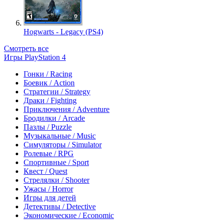
Hogwarts - Legacy (PS4)
Смотреть все
Игры PlayStation 4
Гонки / Racing
Боевик / Action
Стратегии / Strategy
Драки / Fighting
Приключения / Adventure
Бродилки / Arcade
Пазлы / Puzzle
Музыкальные / Music
Симуляторы / Simulator
Ролевые / RPG
Спортивные / Sport
Квест / Quest
Стрелялки / Shooter
Ужасы / Horror
Игры для детей
Детективы / Detective
Экономические / Economic