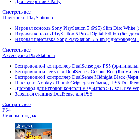
Для вечеринок / Party
Смотреть все
Приставки PlayStation 5
Игровая консоль Sony PlayStation 5 (PS5) Slim Disc White
Игровая консоль PlayStation 5 Pro - Digital Edition (без ди
Игровая приставка Sony PlayStation 5 Slim (с дисководом)
Смотреть все
Аксессуары PlayStation 5
Беспроводной контроллер DualSense для PS5 (оригиналь
Беспроводной геймпад DualSense - Cosmic Red (Космичес
Беспроводной контроллер DualSense Midnight Black (Черн
Накладки Artplays Thumb Grips для геймпада PS5 DualSens
Дисковод для игровой консоли PlayStation 5 Disc Drive W
Зарядная станция DualSense для PS5
Смотреть все
PS4
Лидеры продаж