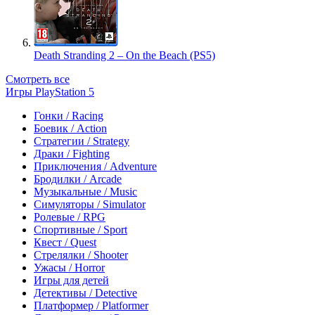
Death Stranding 2 – On the Beach (PS5)
Смотреть все
Игры PlayStation 5
Гонки / Racing
Боевик / Action
Стратегии / Strategy
Драки / Fighting
Приключения / Adventure
Бродилки / Arcade
Музыкальные / Music
Симуляторы / Simulator
Ролевые / RPG
Спортивные / Sport
Квест / Quest
Стрелялки / Shooter
Ужасы / Horror
Игры для детей
Детективы / Detective
Платформер / Platformer