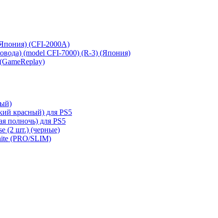
 (Япония) (CFI-2000A)
сковода) (model CFI-7000) (R-3) (Япония)
 (GameReplay)
ный)
кий красный) для PS5
ая полночь) для PS5
e (2 шт.) (черные)
hite (PRO/SLIM)