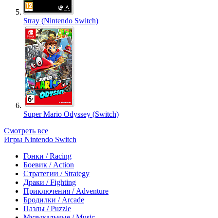
Stray (Nintendo Switch)
Super Mario Odyssey (Switch)
Смотреть все
Игры Nintendo Switch
Гонки / Racing
Боевик / Action
Стратегии / Strategy
Драки / Fighting
Приключения / Adventure
Бродилки / Arcade
Пазлы / Puzzle
Музыкальные / Music