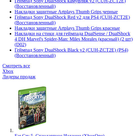
Геймпад Sony DualShock камуфляж v2 (CUH-ZCT2E)
(Восстановленный)
Накладки защитные Artplays Thumb Grips черные
Геймпад Sony DualShock Red v2 для PS4 (CUH-ZCT2E)
(Восстановленный)
Накладки защитные Artplays Thumb Grips красные
Накладки на стики для геймпада DualSense / DualShock
4 DH Marvel's Spider-Man: Miles Morales (красный) (2 шт)
(D02)
Геймпад Sony DualShock Black v2 (CUH-ZCT2E) (PS4)
(Восстановленный)
Смотреть все
Xbox
Лидеры продаж
Far Cry 5. Стандартное Издание (XboxOne)