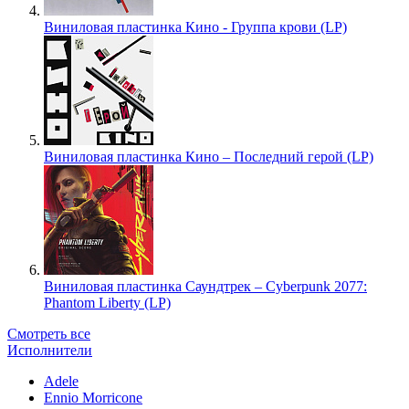
Виниловая пластинка Кино - Группа крови (LP)
Виниловая пластинка Кино – Последний герой (LP)
Виниловая пластинка Саундтрек – Cyberpunk 2077:
Phantom Liberty (LP)
Смотреть все
Исполнители
Adele
Ennio Morricone