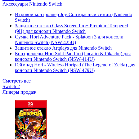
Аксессуары Nintendo Switch
Игровой контроллер Joy-Con красный синий (Nintendo
Switch)
Защитное стекло Glass Screen Pro+ Premium Tempered
(9H) для консоли Nintendo Switch
Сумка Hori Adventure Pack - Splatoon 3 для консоли
Nintendo Switch (NSW-425U)
Защитное стекло Artplays для Nintendo Switch
Контроллеры Hori Split Pad Pro (Lucario & Pikachu) для
консоли Nintendo Switch (NSW-414U)
Геймпад Hori - Wireless Horipad (The Legend of Zelda) для
консоли Nintendo Switch (NSW-479U)
Смотреть все
Switch 2
Лидеры продаж