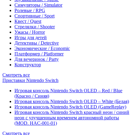
Симуляторы / Simulator
Ролевые / RPG
Спортивные / Sport
Квест / Quest
Стрелялки / Shooter
Ужасы / Horror
Игры для детей
Детективы / Detective
Экономические / Economic
Платформер / Platformer
Для вечеринок / Party
Конструктор
Смотреть все
Приставки Nintendo Switch
Игровая консоль Nintendo Switch OLED – Red / Blue
(Красно / Синяя)
Игровая консоль Nintendo Switch OLED – White (Белая)
Игровая консоль Nintendo Switch OLED (GameReplay)
Игровая консоль Nintendo Switch красный неон / синий
неон с улучшенным временем автономной работы
(MOD. HAC-001-01)
Смотреть все