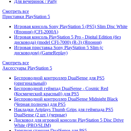
Для вечеринок / Party
Смотреть все
Приставки PlayStation 5
Игровая консоль Sony PlayStation 5 (PS5) Slim Disc White
(Япония) (CFI-2000A)
Игровая консоль PlayStation 5 Pro - Digital Edition (без
дисковода) (model CFI-7000) (R-3) (Япония)
Игровая приставка Sony PlayStation 5 Slim (с
дисководом) (GameReplay)
Смотреть все
Аксессуары PlayStation 5
Беспроводной контроллер DualSense для PS5
(оригинальный)
Беспроводной геймпад DualSense - Cosmic Red
(Космический красный) для PS5
Беспроводной контроллер DualSense Midnight Black
(Черная полночь) для PS5
Накладки Artplays Thumb Grips для геймпада PS5
DualSense (2 шт.) (черные)
Дисковод для игровой консоли PlayStation 5 Disc Drive
White (PRO/SLIM)
Зарядная станция DualSense для PS5