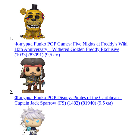
Фигурка Funko POP Games: Five Nights at Freddy's Wiki
10th Anniversary – Withered Golden Freddy Exclusive
(1033) (83091) (9,5 см)
Фигурка Funko POP Disney: Pirates of the Caribbean –
Captain Jack Sparrow (FS) (1482) (81940) (9,5 см)