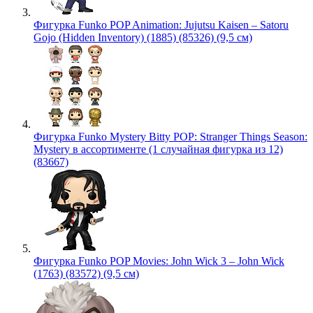
Фигурка Funko POP Animation: Jujutsu Kaisen – Satoru
Gojo (Hidden Inventory) (1885) (85326) (9,5 см)
Фигурка Funko Mystery Bitty POP: Stranger Things Season:
Mystery в ассортименте (1 случайная фигурка из 12)
(83667)
Фигурка Funko POP Movies: John Wick 3 – John Wick
(1763) (83572) (9,5 см)