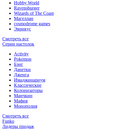
Hobby World
Ravensburger
Wizards of The Coast
Магеллан
сosmodrome games
Эврикус
Смотреть все
Серии настолок
Activity
Pokemon
Бэнг
Данетки
Дженга
Имаджинариум
Классические
Колонизаторы
Манчкин
Мафия
Монополия
Смотреть все
Funko
Лидеры продаж