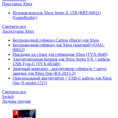
Приставки Xbox
Игровая консоль Xbox Series X 1TB (RRT-00011)
(GameReplay)
Смотреть все
Аксессуары Xbox
Беспроводной геймпад Carbon (Black) для Xbox
Беспроводной геймпад для Xbox (красный) (QAU-
00012)
Накладки на стики для геймпадов Xbox (TYX-0649)
Аккумуляторная батарея для Xbox Series S/X + кабель
USB-Type-C (TYX-0634B)
Зарядный комплект - аккумулятор геймпада + шнур
зарядки для Xbox One (RA-2015-2)
Оригинальный аккумулятор + USB-C кабель для Xbox
One (S model-1727)
Смотреть все
Switch
Лидеры продаж