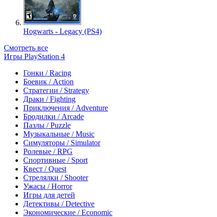
Hogwarts - Legacy (PS4)
Смотреть все
Игры PlayStation 4
Гонки / Racing
Боевик / Action
Стратегии / Strategy
Драки / Fighting
Приключения / Adventure
Бродилки / Arcade
Пазлы / Puzzle
Музыкальные / Music
Симуляторы / Simulator
Ролевые / RPG
Спортивные / Sport
Квест / Quest
Стрелялки / Shooter
Ужасы / Horror
Игры для детей
Детективы / Detective
Экономические / Economic