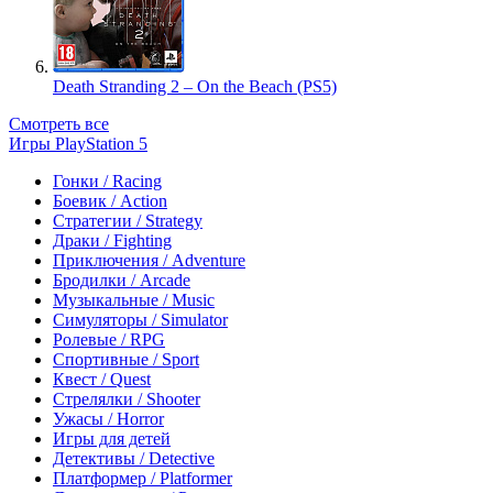
Death Stranding 2 – On the Beach (PS5)
Смотреть все
Игры PlayStation 5
Гонки / Racing
Боевик / Action
Стратегии / Strategy
Драки / Fighting
Приключения / Adventure
Бродилки / Arcade
Музыкальные / Music
Симуляторы / Simulator
Ролевые / RPG
Спортивные / Sport
Квест / Quest
Стрелялки / Shooter
Ужасы / Horror
Игры для детей
Детективы / Detective
Платформер / Platformer