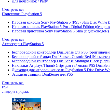
Для вечеринок / Party
Смотреть все
Приставки PlayStation 5
Игровая консоль Sony PlayStation 5 (PS5) Slim Disc White
Игровая консоль PlayStation 5 Pro - Digital Edition (без ди
Игровая приставка Sony PlayStation 5 Slim (с дисководом)
Смотреть все
Аксессуары PlayStation 5
Беспроводной контроллер DualSense для PS5 (оригиналь
Беспроводной геймпад DualSense - Cosmic Red (Космичес
Беспроводной контроллер DualSense Midnight Black (Черн
Накладки Artplays Thumb Grips для геймпада PS5 DualSens
Дисковод для игровой консоли PlayStation 5 Disc Drive W
Зарядная станция DualSense для PS5
Смотреть все
PS4
Лидеры продаж