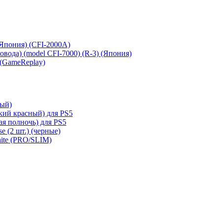
 (Япония) (CFI-2000A)
сковода) (model CFI-7000) (R-3) (Япония)
 (GameReplay)
ный)
кий красный) для PS5
ая полночь) для PS5
e (2 шт.) (черные)
hite (PRO/SLIM)