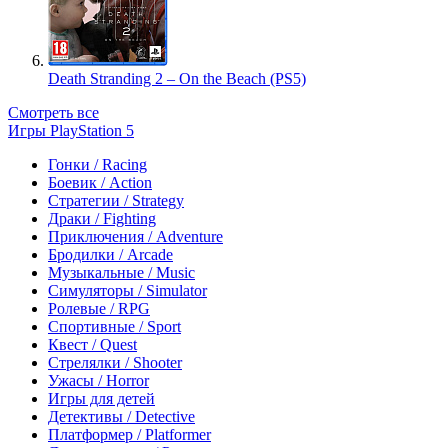
Death Stranding 2 – On the Beach (PS5)
Смотреть все
Игры PlayStation 5
Гонки / Racing
Боевик / Action
Стратегии / Strategy
Драки / Fighting
Приключения / Adventure
Бродилки / Arcade
Музыкальные / Music
Симуляторы / Simulator
Ролевые / RPG
Спортивные / Sport
Квест / Quest
Стрелялки / Shooter
Ужасы / Horror
Игры для детей
Детективы / Detective
Платформер / Platformer