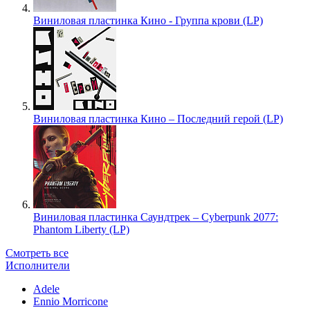
Виниловая пластинка Кино - Группа крови (LP)
Виниловая пластинка Кино – Последний герой (LP)
Виниловая пластинка Саундтрек – Cyberpunk 2077:
Phantom Liberty (LP)
Смотреть все
Исполнители
Adele
Ennio Morricone