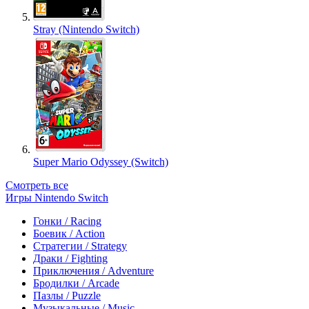
Stray (Nintendo Switch)
Super Mario Odyssey (Switch)
Смотреть все
Игры Nintendo Switch
Гонки / Racing
Боевик / Action
Стратегии / Strategy
Драки / Fighting
Приключения / Adventure
Бродилки / Arcade
Пазлы / Puzzle
Музыкальные / Music