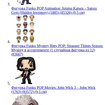
Фигурка Funko POP Animation: Jujutsu Kaisen – Satoru
Gojo (Hidden Inventory) (1885) (85326) (9,5 см)
Фигурка Funko Mystery Bitty POP: Stranger Things Season:
Mystery в ассортименте (1 случайная фигурка из 12)
(83667)
Фигурка Funko POP Movies: John Wick 3 – John Wick
(1763) (83572) (9,5 см)