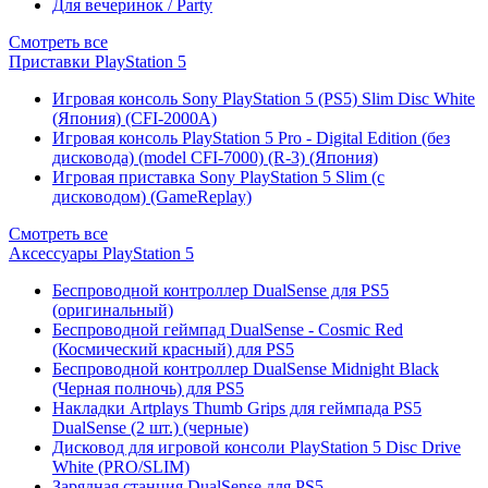
Для вечеринок / Party
Смотреть все
Приставки PlayStation 5
Игровая консоль Sony PlayStation 5 (PS5) Slim Disc White
(Япония) (CFI-2000A)
Игровая консоль PlayStation 5 Pro - Digital Edition (без
дисковода) (model CFI-7000) (R-3) (Япония)
Игровая приставка Sony PlayStation 5 Slim (с
дисководом) (GameReplay)
Смотреть все
Аксессуары PlayStation 5
Беспроводной контроллер DualSense для PS5
(оригинальный)
Беспроводной геймпад DualSense - Cosmic Red
(Космический красный) для PS5
Беспроводной контроллер DualSense Midnight Black
(Черная полночь) для PS5
Накладки Artplays Thumb Grips для геймпада PS5
DualSense (2 шт.) (черные)
Дисковод для игровой консоли PlayStation 5 Disc Drive
White (PRO/SLIM)
Зарядная станция DualSense для PS5