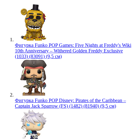
Фигурка Funko POP Games: Five Nights at Freddy's Wiki
10th Anniversary – Withered Golden Freddy Exclusive
(1033) (83091) (9,5 см)
Фигурка Funko POP Disney: Pirates of the Caribbean –
Captain Jack Sparrow (FS) (1482) (81940) (9,5 см)