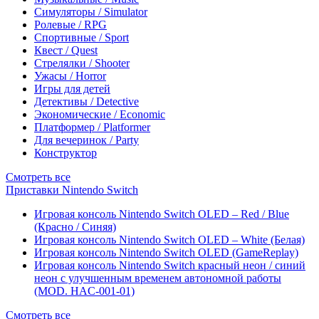
Симуляторы / Simulator
Ролевые / RPG
Спортивные / Sport
Квест / Quest
Стрелялки / Shooter
Ужасы / Horror
Игры для детей
Детективы / Detective
Экономические / Economic
Платформер / Platformer
Для вечеринок / Party
Конструктор
Смотреть все
Приставки Nintendo Switch
Игровая консоль Nintendo Switch OLED – Red / Blue
(Красно / Синяя)
Игровая консоль Nintendo Switch OLED – White (Белая)
Игровая консоль Nintendo Switch OLED (GameReplay)
Игровая консоль Nintendo Switch красный неон / синий
неон с улучшенным временем автономной работы
(MOD. HAC-001-01)
Смотреть все