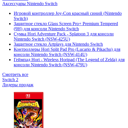
Аксессуары Nintendo Switch
Игровой контроллер Joy-Con красный синий (Nintendo
Switch)
Защитное стекло Glass Screen Pro+ Premium Tempered
(9H) для консоли Nintendo Switch
Сумка Hori Adventure Pack - Splatoon 3 для консоли
Nintendo Switch (NSW-425U)
Защитное стекло Artplays для Nintendo Switch
Контроллеры Hori Split Pad Pro (Lucario & Pikachu) для
консоли Nintendo Switch (NSW-414U)
Геймпад Hori - Wireless Horipad (The Legend of Zelda) для
консоли Nintendo Switch (NSW-479U)
Смотреть все
Switch 2
Лидеры продаж