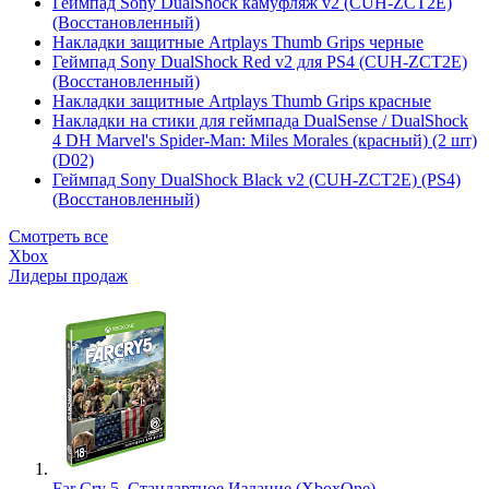
Геймпад Sony DualShock камуфляж v2 (CUH-ZCT2E)
(Восстановленный)
Накладки защитные Artplays Thumb Grips черные
Геймпад Sony DualShock Red v2 для PS4 (CUH-ZCT2E)
(Восстановленный)
Накладки защитные Artplays Thumb Grips красные
Накладки на стики для геймпада DualSense / DualShock
4 DH Marvel's Spider-Man: Miles Morales (красный) (2 шт)
(D02)
Геймпад Sony DualShock Black v2 (CUH-ZCT2E) (PS4)
(Восстановленный)
Смотреть все
Xbox
Лидеры продаж
Far Cry 5. Стандартное Издание (XboxOne)