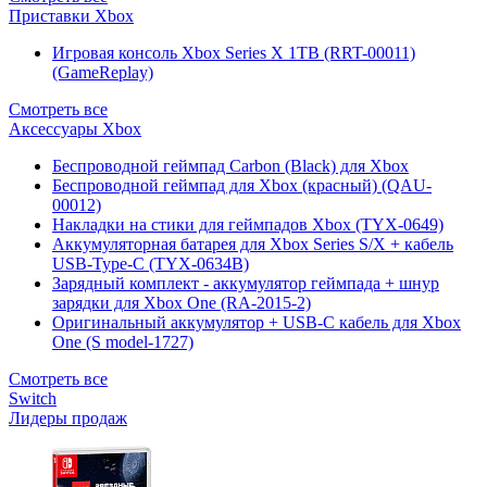
Приставки Xbox
Игровая консоль Xbox Series X 1TB (RRT-00011)
(GameReplay)
Смотреть все
Аксессуары Xbox
Беспроводной геймпад Carbon (Black) для Xbox
Беспроводной геймпад для Xbox (красный) (QAU-
00012)
Накладки на стики для геймпадов Xbox (TYX-0649)
Аккумуляторная батарея для Xbox Series S/X + кабель
USB-Type-C (TYX-0634B)
Зарядный комплект - аккумулятор геймпада + шнур
зарядки для Xbox One (RA-2015-2)
Оригинальный аккумулятор + USB-C кабель для Xbox
One (S model-1727)
Смотреть все
Switch
Лидеры продаж