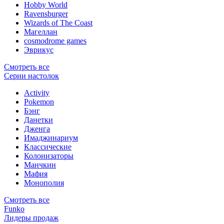
Hobby World
Ravensburger
Wizards of The Coast
Магеллан
сosmodrome games
Эврикус
Смотреть все
Серии настолок
Activity
Pokemon
Бэнг
Данетки
Дженга
Имаджинариум
Классические
Колонизаторы
Манчкин
Мафия
Монополия
Смотреть все
Funko
Лидеры продаж