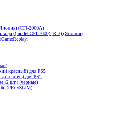
 (Япония) (CFI-2000A)
сковода) (model CFI-7000) (R-3) (Япония)
 (GameReplay)
ный)
кий красный) для PS5
ая полночь) для PS5
e (2 шт.) (черные)
hite (PRO/SLIM)