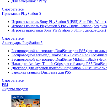
Для вечеринок / Party
Смотреть все
Приставки PlayStation 5
Игровая консоль Sony PlayStation 5 (PS5) Slim Disc White
Игровая консоль PlayStation 5 Pro - Digital Edition (без ди
Игровая приставка Sony PlayStation 5 Slim (с дисководом)
Смотреть все
Аксессуары PlayStation 5
Беспроводной контроллер DualSense для PS5 (оригиналь
Беспроводной геймпад DualSense - Cosmic Red (Космичес
Беспроводной контроллер DualSense Midnight Black (Черн
Накладки Artplays Thumb Grips для геймпада PS5 DualSens
Дисковод для игровой консоли PlayStation 5 Disc Drive W
Зарядная станция DualSense для PS5
Смотреть все
PS4
Лидеры продаж