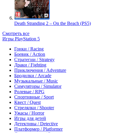
Death Stranding 2 – On the Beach (PS5)
Смотреть все
Игры PlayStation 5
Гонки / Racing
Боевик / Action
Стратегии / Strategy
Драки / Fighting
Приключения / Adventure
Бродилки / Arcade
Музыкальные / Music
Симуляторы / Simulator
Ролевые / RPG
Спортивные / Sport
Квест / Quest
Стрелялки / Shooter
Ужасы / Horror
Игры для детей
Детективы / Detective
Платформер / Platformer