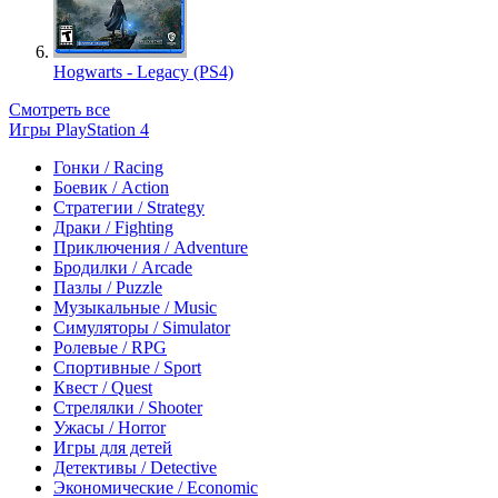
Hogwarts - Legacy (PS4)
Смотреть все
Игры PlayStation 4
Гонки / Racing
Боевик / Action
Стратегии / Strategy
Драки / Fighting
Приключения / Adventure
Бродилки / Arcade
Пазлы / Puzzle
Музыкальные / Music
Симуляторы / Simulator
Ролевые / RPG
Спортивные / Sport
Квест / Quest
Стрелялки / Shooter
Ужасы / Horror
Игры для детей
Детективы / Detective
Экономические / Economic