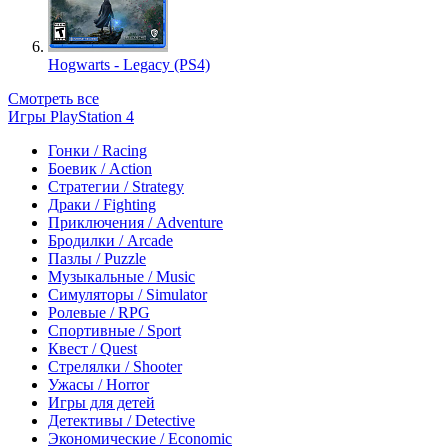
Hogwarts - Legacy (PS4)
Смотреть все
Игры PlayStation 4
Гонки / Racing
Боевик / Action
Стратегии / Strategy
Драки / Fighting
Приключения / Adventure
Бродилки / Arcade
Пазлы / Puzzle
Музыкальные / Music
Симуляторы / Simulator
Ролевые / RPG
Спортивные / Sport
Квест / Quest
Стрелялки / Shooter
Ужасы / Horror
Игры для детей
Детективы / Detective
Экономические / Economic