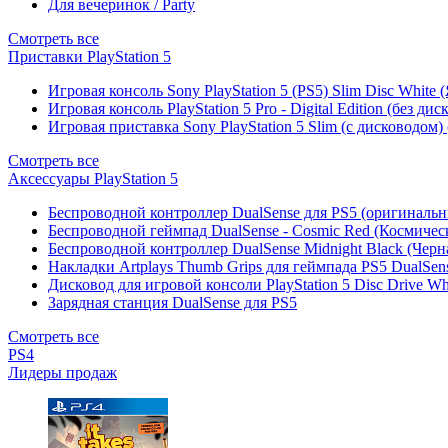
Для вечеринок / Party
Смотреть все
Приставки PlayStation 5
Игровая консоль Sony PlayStation 5 (PS5) Slim Disc White
Игровая консоль PlayStation 5 Pro - Digital Edition (без ди
Игровая приставка Sony PlayStation 5 Slim (с дисководом)
Смотреть все
Аксессуары PlayStation 5
Беспроводной контроллер DualSense для PS5 (оригиналь
Беспроводной геймпад DualSense - Cosmic Red (Космичес
Беспроводной контроллер DualSense Midnight Black (Черн
Накладки Artplays Thumb Grips для геймпада PS5 DualSens
Дисковод для игровой консоли PlayStation 5 Disc Drive W
Зарядная станция DualSense для PS5
Смотреть все
PS4
Лидеры продаж