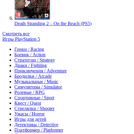
Death Stranding 2 – On the Beach (PS5)
Смотреть все
Игры PlayStation 5
Гонки / Racing
Боевик / Action
Стратегии / Strategy
Драки / Fighting
Приключения / Adventure
Бродилки / Arcade
Музыкальные / Music
Симуляторы / Simulator
Ролевые / RPG
Спортивные / Sport
Квест / Quest
Стрелялки / Shooter
Ужасы / Horror
Игры для детей
Детективы / Detective
Платформер / Platformer