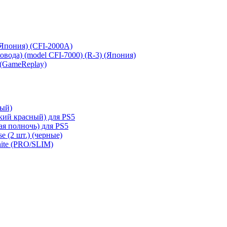
 (Япония) (CFI-2000A)
сковода) (model CFI-7000) (R-3) (Япония)
 (GameReplay)
ный)
кий красный) для PS5
ая полночь) для PS5
e (2 шт.) (черные)
hite (PRO/SLIM)