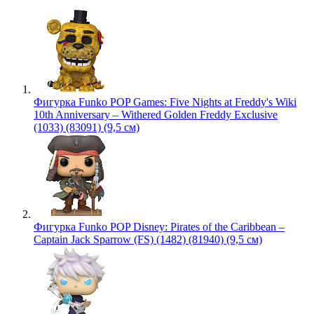
Фигурка Funko POP Games: Five Nights at Freddy's Wiki
10th Anniversary – Withered Golden Freddy Exclusive
(1033) (83091) (9,5 см)
Фигурка Funko POP Disney: Pirates of the Caribbean –
Captain Jack Sparrow (FS) (1482) (81940) (9,5 см)