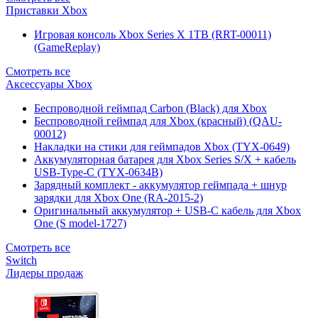
Приставки Xbox
Игровая консоль Xbox Series X 1TB (RRT-00011)
(GameReplay)
Смотреть все
Аксессуары Xbox
Беспроводной геймпад Carbon (Black) для Xbox
Беспроводной геймпад для Xbox (красный) (QAU-
00012)
Накладки на стики для геймпадов Xbox (TYX-0649)
Аккумуляторная батарея для Xbox Series S/X + кабель
USB-Type-C (TYX-0634B)
Зарядный комплект - аккумулятор геймпада + шнур
зарядки для Xbox One (RA-2015-2)
Оригинальный аккумулятор + USB-C кабель для Xbox
One (S model-1727)
Смотреть все
Switch
Лидеры продаж