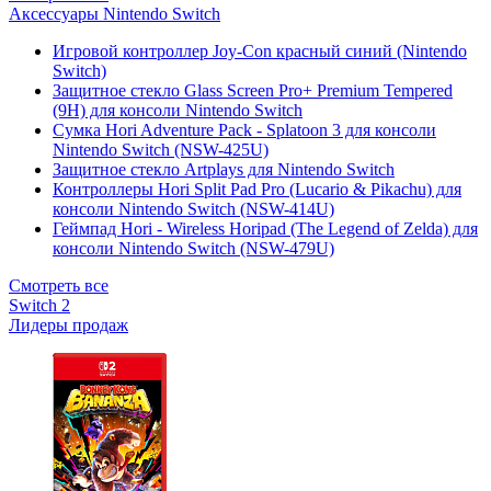
Аксессуары Nintendo Switch
Игровой контроллер Joy-Con красный синий (Nintendo
Switch)
Защитное стекло Glass Screen Pro+ Premium Tempered
(9H) для консоли Nintendo Switch
Сумка Hori Adventure Pack - Splatoon 3 для консоли
Nintendo Switch (NSW-425U)
Защитное стекло Artplays для Nintendo Switch
Контроллеры Hori Split Pad Pro (Lucario & Pikachu) для
консоли Nintendo Switch (NSW-414U)
Геймпад Hori - Wireless Horipad (The Legend of Zelda) для
консоли Nintendo Switch (NSW-479U)
Смотреть все
Switch 2
Лидеры продаж