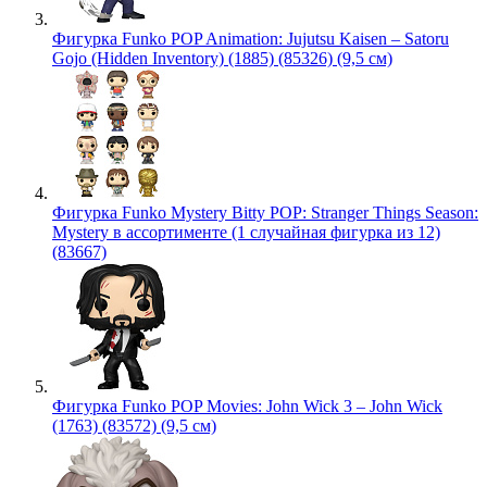
Фигурка Funko POP Animation: Jujutsu Kaisen – Satoru
Gojo (Hidden Inventory) (1885) (85326) (9,5 см)
Фигурка Funko Mystery Bitty POP: Stranger Things Season:
Mystery в ассортименте (1 случайная фигурка из 12)
(83667)
Фигурка Funko POP Movies: John Wick 3 – John Wick
(1763) (83572) (9,5 см)