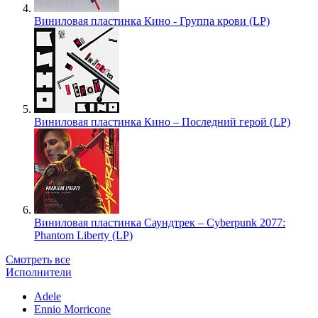
Виниловая пластинка Кино - Группа крови (LP)
Виниловая пластинка Кино – Последний герой (LP)
Виниловая пластинка Саундтрек – Cyberpunk 2077:
Phantom Liberty (LP)
Смотреть все
Исполнители
Adele
Ennio Morricone