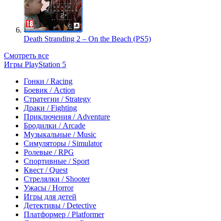
Death Stranding 2 – On the Beach (PS5)
Смотреть все
Игры PlayStation 5
Гонки / Racing
Боевик / Action
Стратегии / Strategy
Драки / Fighting
Приключения / Adventure
Бродилки / Arcade
Музыкальные / Music
Симуляторы / Simulator
Ролевые / RPG
Спортивные / Sport
Квест / Quest
Стрелялки / Shooter
Ужасы / Horror
Игры для детей
Детективы / Detective
Платформер / Platformer