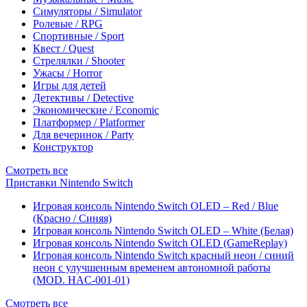
Симуляторы / Simulator
Ролевые / RPG
Спортивные / Sport
Квест / Quest
Стрелялки / Shooter
Ужасы / Horror
Игры для детей
Детективы / Detective
Экономические / Economic
Платформер / Platformer
Для вечеринок / Party
Конструктор
Смотреть все
Приставки Nintendo Switch
Игровая консоль Nintendo Switch OLED – Red / Blue
(Красно / Синяя)
Игровая консоль Nintendo Switch OLED – White (Белая)
Игровая консоль Nintendo Switch OLED (GameReplay)
Игровая консоль Nintendo Switch красный неон / синий
неон с улучшенным временем автономной работы
(MOD. HAC-001-01)
Смотреть все