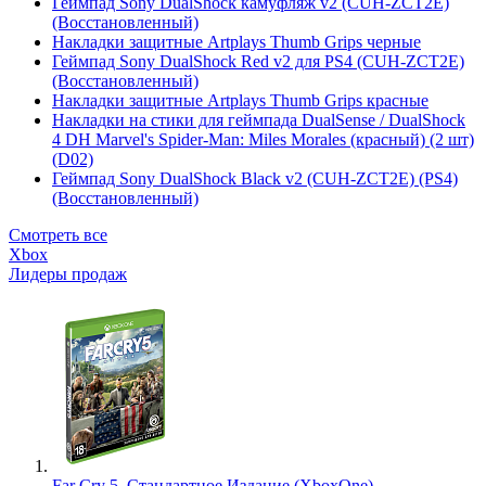
Геймпад Sony DualShock камуфляж v2 (CUH-ZCT2E)
(Восстановленный)
Накладки защитные Artplays Thumb Grips черные
Геймпад Sony DualShock Red v2 для PS4 (CUH-ZCT2E)
(Восстановленный)
Накладки защитные Artplays Thumb Grips красные
Накладки на стики для геймпада DualSense / DualShock
4 DH Marvel's Spider-Man: Miles Morales (красный) (2 шт)
(D02)
Геймпад Sony DualShock Black v2 (CUH-ZCT2E) (PS4)
(Восстановленный)
Смотреть все
Xbox
Лидеры продаж
Far Cry 5. Стандартное Издание (XboxOne)