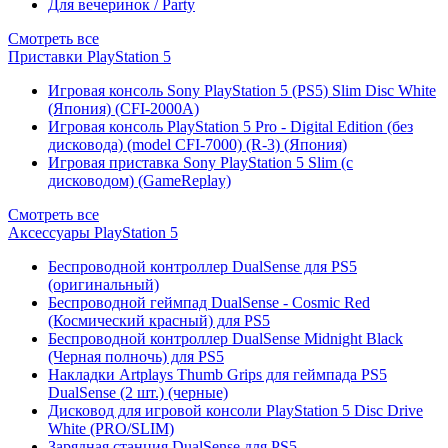
Для вечеринок / Party
Смотреть все
Приставки PlayStation 5
Игровая консоль Sony PlayStation 5 (PS5) Slim Disc White
(Япония) (CFI-2000A)
Игровая консоль PlayStation 5 Pro - Digital Edition (без
дисковода) (model CFI-7000) (R-3) (Япония)
Игровая приставка Sony PlayStation 5 Slim (с
дисководом) (GameReplay)
Смотреть все
Аксессуары PlayStation 5
Беспроводной контроллер DualSense для PS5
(оригинальный)
Беспроводной геймпад DualSense - Cosmic Red
(Космический красный) для PS5
Беспроводной контроллер DualSense Midnight Black
(Черная полночь) для PS5
Накладки Artplays Thumb Grips для геймпада PS5
DualSense (2 шт.) (черные)
Дисковод для игровой консоли PlayStation 5 Disc Drive
White (PRO/SLIM)
Зарядная станция DualSense для PS5