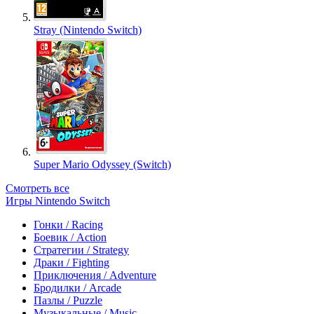
Stray (Nintendo Switch)
Super Mario Odyssey (Switch)
Смотреть все
Игры Nintendo Switch
Гонки / Racing
Боевик / Action
Стратегии / Strategy
Драки / Fighting
Приключения / Adventure
Бродилки / Arcade
Пазлы / Puzzle
Музыкальные / Music