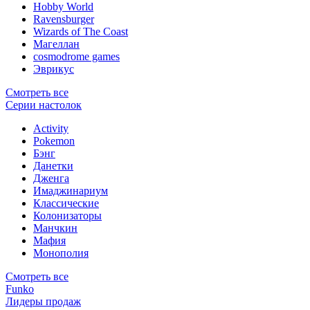
Hobby World
Ravensburger
Wizards of The Coast
Магеллан
сosmodrome games
Эврикус
Смотреть все
Серии настолок
Activity
Pokemon
Бэнг
Данетки
Дженга
Имаджинариум
Классические
Колонизаторы
Манчкин
Мафия
Монополия
Смотреть все
Funko
Лидеры продаж