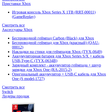
Приставки Xbox
Игровая консоль Xbox Series X 1TB (RRT-00011)
(GameReplay)
Смотреть все
Аксессуары Xbox
Беспроводной геймпад Carbon (Black) для Xbox
Беспроводной геймпад для Xbox (красный) (QAU-
00012)
Накладки на стики для геймпадов Xbox (TYX-0649)
Аккумуляторная батарея для Xbox Series S/X + кабель
USB-Type-C (TYX-0634B)
Зарядный комплект - аккумулятор геймпада + шнур
зарядки для Xbox One (RA-2015-2)
Оригинальный аккумулятор + USB-C кабель для Xbox
One (S model-1727)
Смотреть все
Switch
Лидеры продаж