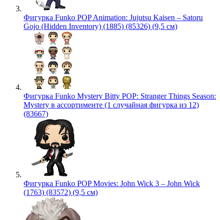
Фигурка Funko POP Animation: Jujutsu Kaisen – Satoru
Gojo (Hidden Inventory) (1885) (85326) (9,5 см)
Фигурка Funko Mystery Bitty POP: Stranger Things Season:
Mystery в ассортименте (1 случайная фигурка из 12)
(83667)
Фигурка Funko POP Movies: John Wick 3 – John Wick
(1763) (83572) (9,5 см)