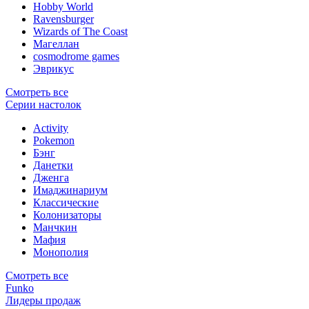
Hobby World
Ravensburger
Wizards of The Coast
Магеллан
сosmodrome games
Эврикус
Смотреть все
Серии настолок
Activity
Pokemon
Бэнг
Данетки
Дженга
Имаджинариум
Классические
Колонизаторы
Манчкин
Мафия
Монополия
Смотреть все
Funko
Лидеры продаж