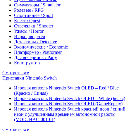
Симуляторы / Simulator
Ролевые / RPG
Спортивные / Sport
Квест / Quest
Стрелялки / Shooter
Ужасы / Horror
Игры для детей
Детективы / Detective
Экономические / Economic
Платформер / Platformer
Для вечеринок / Party
Конструктор
Смотреть все
Приставки Nintendo Switch
Игровая консоль Nintendo Switch OLED – Red / Blue
(Красно / Синяя)
Игровая консоль Nintendo Switch OLED – White (Белая)
Игровая консоль Nintendo Switch OLED (GameReplay)
Игровая консоль Nintendo Switch красный неон / синий
неон с улучшенным временем автономной работы
(MOD. HAC-001-01)
Смотреть все