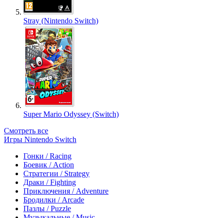
Stray (Nintendo Switch)
Super Mario Odyssey (Switch)
Смотреть все
Игры Nintendo Switch
Гонки / Racing
Боевик / Action
Стратегии / Strategy
Драки / Fighting
Приключения / Adventure
Бродилки / Arcade
Пазлы / Puzzle
Музыкальные / Music