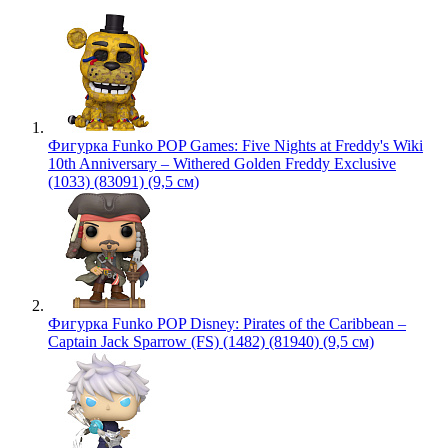
Фигурка Funko POP Games: Five Nights at Freddy's Wiki
10th Anniversary – Withered Golden Freddy Exclusive
(1033) (83091) (9,5 см)
Фигурка Funko POP Disney: Pirates of the Caribbean –
Captain Jack Sparrow (FS) (1482) (81940) (9,5 см)