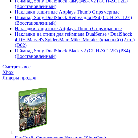
Геймпад Sony DualShock камуфляж v2 (CUH-ZCT2E)
(Восстановленный)
Накладки защитные Artplays Thumb Grips черные
Геймпад Sony DualShock Red v2 для PS4 (CUH-ZCT2E)
(Восстановленный)
Накладки защитные Artplays Thumb Grips красные
Накладки на стики для геймпада DualSense / DualShock
4 DH Marvel's Spider-Man: Miles Morales (красный) (2 шт)
(D02)
Геймпад Sony DualShock Black v2 (CUH-ZCT2E) (PS4)
(Восстановленный)
Смотреть все
Xbox
Лидеры продаж
Far Cry 5. Стандартное Издание (XboxOne)