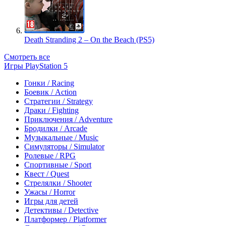
Death Stranding 2 – On the Beach (PS5)
Смотреть все
Игры PlayStation 5
Гонки / Racing
Боевик / Action
Стратегии / Strategy
Драки / Fighting
Приключения / Adventure
Бродилки / Arcade
Музыкальные / Music
Симуляторы / Simulator
Ролевые / RPG
Спортивные / Sport
Квест / Quest
Стрелялки / Shooter
Ужасы / Horror
Игры для детей
Детективы / Detective
Платформер / Platformer