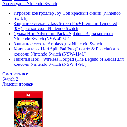
Аксессуары Nintendo Switch
Игровой контроллер Joy-Con красный синий (Nintendo
Switch)
Защитное стекло Glass Screen Pro+ Premium Tempered
(9H) для консоли Nintendo Switch
Сумка Hori Adventure Pack - Splatoon 3 для консоли
Nintendo Switch (NSW-425U)
Защитное стекло Artplays для Nintendo Switch
Контроллеры Hori Split Pad Pro (Lucario & Pikachu) для
консоли Nintendo Switch (NSW-414U)
Геймпад Hori - Wireless Horipad (The Legend of Zelda) для
консоли Nintendo Switch (NSW-479U)
Смотреть все
Switch 2
Лидеры продаж