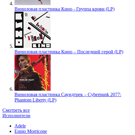
Виниловая пластинка Кино - Группа крови (LP)
Виниловая пластинка Кино – Последний герой (LP)
Виниловая пластинка Саундтрек – Cyberpunk 2077:
Phantom Liberty (LP)
Смотреть все
Исполнители
Adele
Ennio Morricone