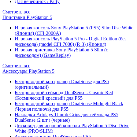
Для вечеринок / Party
Смотреть все
Приставки PlayStation 5
Игровая консоль Sony PlayStation 5 (PS5) Slim Disc White
(Япония) (CFI-2000A)
Игровая консоль PlayStation 5 Pro - Digital Edition (без
дисковода) (model CFI-7000) (R-3) (Япония)
Игровая приставка Sony PlayStation 5 Slim (с
дисководом) (GameReplay)
Смотреть все
Аксессуары PlayStation 5
Беспроводной контроллер DualSense для PS5
(оригинальный)
Беспроводной геймпад DualSense - Cosmic Red
(Космический красный) для PS5
Беспроводной контроллер DualSense Midnight Black
(Черная полночь) для PS5
Накладки Artplays Thumb Grips для геймпада PS5
DualSense (2 шт.) (черные)
Дисковод для игровой консоли PlayStation 5 Disc Drive
White (PRO/SLIM)
Зарядная станция DualSense для PS5