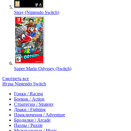
Stray (Nintendo Switch)
Super Mario Odyssey (Switch)
Смотреть все
Игры Nintendo Switch
Гонки / Racing
Боевик / Action
Стратегии / Strategy
Драки / Fighting
Приключения / Adventure
Бродилки / Arcade
Пазлы / Puzzle
Музыкальные / Music