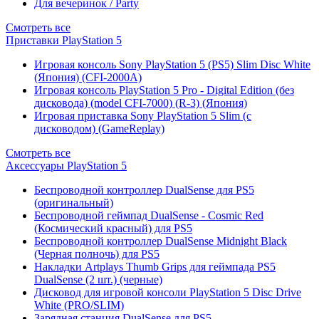
Для вечеринок / Party
Смотреть все
Приставки PlayStation 5
Игровая консоль Sony PlayStation 5 (PS5) Slim Disc White
(Япония) (CFI-2000A)
Игровая консоль PlayStation 5 Pro - Digital Edition (без
дисковода) (model CFI-7000) (R-3) (Япония)
Игровая приставка Sony PlayStation 5 Slim (с
дисководом) (GameReplay)
Смотреть все
Аксессуары PlayStation 5
Беспроводной контроллер DualSense для PS5
(оригинальный)
Беспроводной геймпад DualSense - Cosmic Red
(Космический красный) для PS5
Беспроводной контроллер DualSense Midnight Black
(Черная полночь) для PS5
Накладки Artplays Thumb Grips для геймпада PS5
DualSense (2 шт.) (черные)
Дисковод для игровой консоли PlayStation 5 Disc Drive
White (PRO/SLIM)
Зарядная станция DualSense для PS5