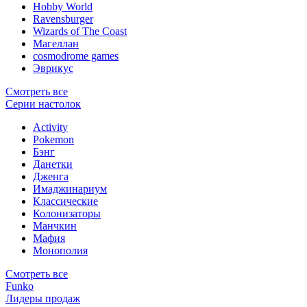
Hobby World
Ravensburger
Wizards of The Coast
Магеллан
сosmodrome games
Эврикус
Смотреть все
Серии настолок
Activity
Pokemon
Бэнг
Данетки
Дженга
Имаджинариум
Классические
Колонизаторы
Манчкин
Мафия
Монополия
Смотреть все
Funko
Лидеры продаж