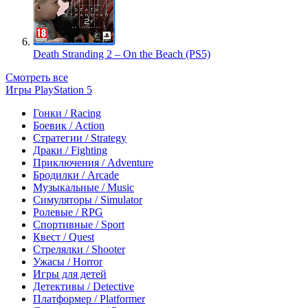
Death Stranding 2 – On the Beach (PS5)
Смотреть все
Игры PlayStation 5
Гонки / Racing
Боевик / Action
Стратегии / Strategy
Драки / Fighting
Приключения / Adventure
Бродилки / Arcade
Музыкальные / Music
Симуляторы / Simulator
Ролевые / RPG
Спортивные / Sport
Квест / Quest
Стрелялки / Shooter
Ужасы / Horror
Игры для детей
Детективы / Detective
Платформер / Platformer