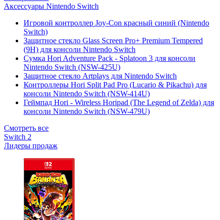
Аксессуары Nintendo Switch
Игровой контроллер Joy-Con красный синий (Nintendo
Switch)
Защитное стекло Glass Screen Pro+ Premium Tempered
(9H) для консоли Nintendo Switch
Сумка Hori Adventure Pack - Splatoon 3 для консоли
Nintendo Switch (NSW-425U)
Защитное стекло Artplays для Nintendo Switch
Контроллеры Hori Split Pad Pro (Lucario & Pikachu) для
консоли Nintendo Switch (NSW-414U)
Геймпад Hori - Wireless Horipad (The Legend of Zelda) для
консоли Nintendo Switch (NSW-479U)
Смотреть все
Switch 2
Лидеры продаж