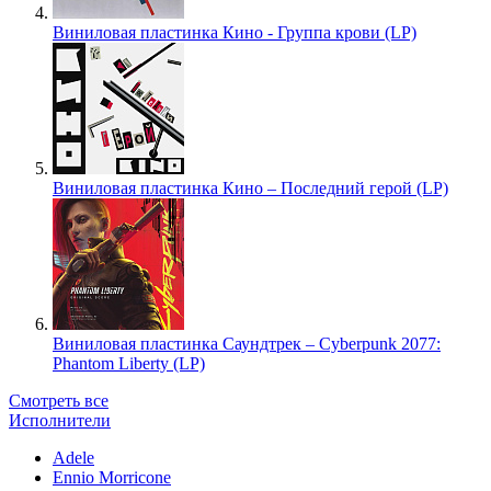
Виниловая пластинка Кино - Группа крови (LP)
Виниловая пластинка Кино – Последний герой (LP)
Виниловая пластинка Саундтрек – Cyberpunk 2077:
Phantom Liberty (LP)
Смотреть все
Исполнители
Adele
Ennio Morricone