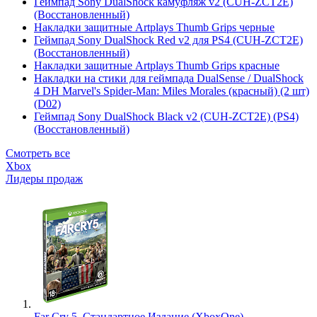
Геймпад Sony DualShock камуфляж v2 (CUH-ZCT2E)
(Восстановленный)
Накладки защитные Artplays Thumb Grips черные
Геймпад Sony DualShock Red v2 для PS4 (CUH-ZCT2E)
(Восстановленный)
Накладки защитные Artplays Thumb Grips красные
Накладки на стики для геймпада DualSense / DualShock
4 DH Marvel's Spider-Man: Miles Morales (красный) (2 шт)
(D02)
Геймпад Sony DualShock Black v2 (CUH-ZCT2E) (PS4)
(Восстановленный)
Смотреть все
Xbox
Лидеры продаж
Far Cry 5. Стандартное Издание (XboxOne)