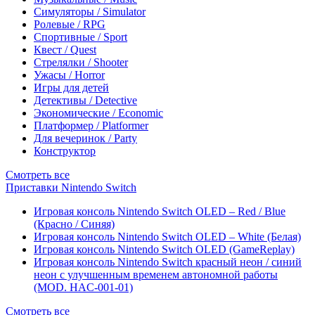
Симуляторы / Simulator
Ролевые / RPG
Спортивные / Sport
Квест / Quest
Стрелялки / Shooter
Ужасы / Horror
Игры для детей
Детективы / Detective
Экономические / Economic
Платформер / Platformer
Для вечеринок / Party
Конструктор
Смотреть все
Приставки Nintendo Switch
Игровая консоль Nintendo Switch OLED – Red / Blue
(Красно / Синяя)
Игровая консоль Nintendo Switch OLED – White (Белая)
Игровая консоль Nintendo Switch OLED (GameReplay)
Игровая консоль Nintendo Switch красный неон / синий
неон с улучшенным временем автономной работы
(MOD. HAC-001-01)
Смотреть все