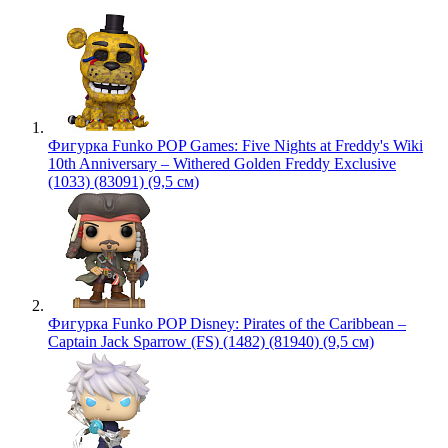
Фигурка Funko POP Games: Five Nights at Freddy's Wiki
10th Anniversary – Withered Golden Freddy Exclusive
(1033) (83091) (9,5 см)
Фигурка Funko POP Disney: Pirates of the Caribbean –
Captain Jack Sparrow (FS) (1482) (81940) (9,5 см)