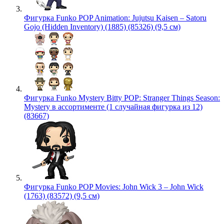
Фигурка Funko POP Animation: Jujutsu Kaisen – Satoru
Gojo (Hidden Inventory) (1885) (85326) (9,5 см)
Фигурка Funko Mystery Bitty POP: Stranger Things Season:
Mystery в ассортименте (1 случайная фигурка из 12)
(83667)
Фигурка Funko POP Movies: John Wick 3 – John Wick
(1763) (83572) (9,5 см)