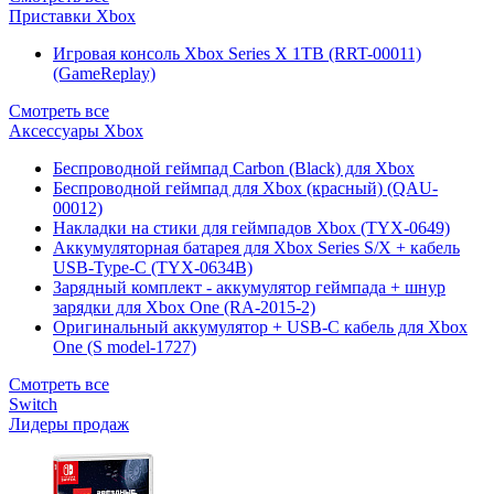
Приставки Xbox
Игровая консоль Xbox Series X 1TB (RRT-00011)
(GameReplay)
Смотреть все
Аксессуары Xbox
Беспроводной геймпад Carbon (Black) для Xbox
Беспроводной геймпад для Xbox (красный) (QAU-
00012)
Накладки на стики для геймпадов Xbox (TYX-0649)
Аккумуляторная батарея для Xbox Series S/X + кабель
USB-Type-C (TYX-0634B)
Зарядный комплект - аккумулятор геймпада + шнур
зарядки для Xbox One (RA-2015-2)
Оригинальный аккумулятор + USB-C кабель для Xbox
One (S model-1727)
Смотреть все
Switch
Лидеры продаж