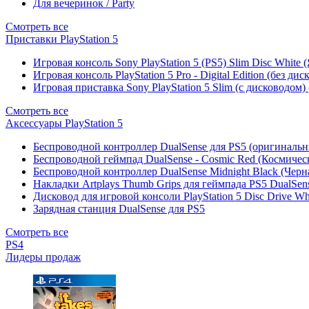
Для вечеринок / Party
Смотреть все
Приставки PlayStation 5
Игровая консоль Sony PlayStation 5 (PS5) Slim Disc White
Игровая консоль PlayStation 5 Pro - Digital Edition (без ди
Игровая приставка Sony PlayStation 5 Slim (с дисководом)
Смотреть все
Аксессуары PlayStation 5
Беспроводной контроллер DualSense для PS5 (оригиналь
Беспроводной геймпад DualSense - Cosmic Red (Космичес
Беспроводной контроллер DualSense Midnight Black (Черн
Накладки Artplays Thumb Grips для геймпада PS5 DualSens
Дисковод для игровой консоли PlayStation 5 Disc Drive W
Зарядная станция DualSense для PS5
Смотреть все
PS4
Лидеры продаж