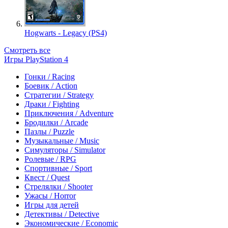
Hogwarts - Legacy (PS4)
Смотреть все
Игры PlayStation 4
Гонки / Racing
Боевик / Action
Стратегии / Strategy
Драки / Fighting
Приключения / Adventure
Бродилки / Arcade
Пазлы / Puzzle
Музыкальные / Music
Симуляторы / Simulator
Ролевые / RPG
Спортивные / Sport
Квест / Quest
Стрелялки / Shooter
Ужасы / Horror
Игры для детей
Детективы / Detective
Экономические / Economic