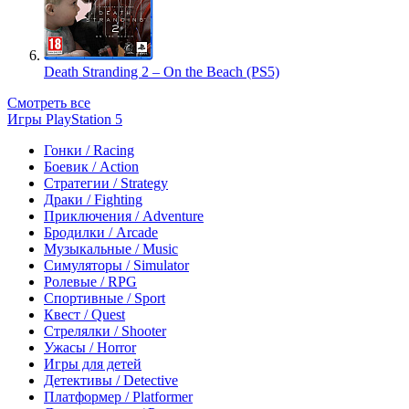
Death Stranding 2 – On the Beach (PS5)
Смотреть все
Игры PlayStation 5
Гонки / Racing
Боевик / Action
Стратегии / Strategy
Драки / Fighting
Приключения / Adventure
Бродилки / Arcade
Музыкальные / Music
Симуляторы / Simulator
Ролевые / RPG
Спортивные / Sport
Квест / Quest
Стрелялки / Shooter
Ужасы / Horror
Игры для детей
Детективы / Detective
Платформер / Platformer