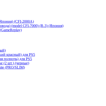
 (Япония) (CFI-2000A)
сковода) (model CFI-7000) (R-3) (Япония)
 (GameReplay)
ный)
кий красный) для PS5
ая полночь) для PS5
e (2 шт.) (черные)
hite (PRO/SLIM)