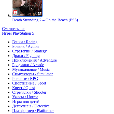
Death Stranding 2 – On the Beach (PS5)
Смотреть все
Игры PlayStation 5
Гонки / Racing
Боевик / Action
Стратегии / Strategy
Драки / Fighting
Приключения / Adventure
Бродилки / Arcade
Музыкальные / Music
Симуляторы / Simulator
Ролевые / RPG
Спортивные / Sport
Квест / Quest
Стрелялки / Shooter
Ужасы / Horror
Игры для детей
Детективы / Detective
Платформер / Platformer