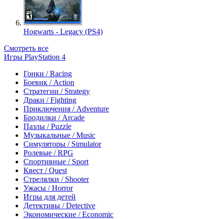
Hogwarts - Legacy (PS4)
Смотреть все
Игры PlayStation 4
Гонки / Racing
Боевик / Action
Стратегии / Strategy
Драки / Fighting
Приключения / Adventure
Бродилки / Arcade
Пазлы / Puzzle
Музыкальные / Music
Симуляторы / Simulator
Ролевые / RPG
Спортивные / Sport
Квест / Quest
Стрелялки / Shooter
Ужасы / Horror
Игры для детей
Детективы / Detective
Экономические / Economic