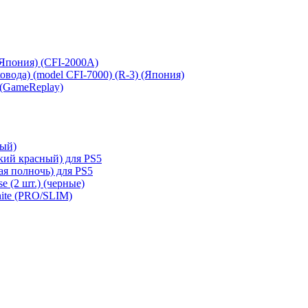
 (Япония) (CFI-2000A)
сковода) (model CFI-7000) (R-3) (Япония)
 (GameReplay)
ный)
кий красный) для PS5
ая полночь) для PS5
e (2 шт.) (черные)
hite (PRO/SLIM)