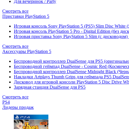
Для вечеринок / Party
Смотреть все
Приставки PlayStation 5
Игровая консоль Sony PlayStation 5 (PS5) Slim Disc White
Игровая консоль PlayStation 5 Pro - Digital Edition (без ди
Игровая приставка Sony PlayStation 5 Slim (с дисководом)
Смотреть все
Аксессуары PlayStation 5
Беспроводной контроллер DualSense для PS5 (оригиналь
Беспроводной геймпад DualSense - Cosmic Red (Космичес
Беспроводной контроллер DualSense Midnight Black (Черн
Накладки Artplays Thumb Grips для геймпада PS5 DualSens
Дисковод для игровой консоли PlayStation 5 Disc Drive W
Зарядная станция DualSense для PS5
Смотреть все
PS4
Лидеры продаж