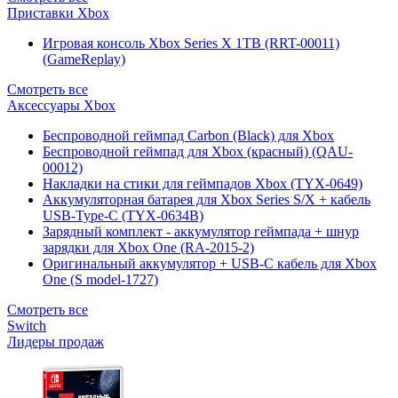
Приставки Xbox
Игровая консоль Xbox Series X 1TB (RRT-00011)
(GameReplay)
Смотреть все
Аксессуары Xbox
Беспроводной геймпад Carbon (Black) для Xbox
Беспроводной геймпад для Xbox (красный) (QAU-
00012)
Накладки на стики для геймпадов Xbox (TYX-0649)
Аккумуляторная батарея для Xbox Series S/X + кабель
USB-Type-C (TYX-0634B)
Зарядный комплект - аккумулятор геймпада + шнур
зарядки для Xbox One (RA-2015-2)
Оригинальный аккумулятор + USB-C кабель для Xbox
One (S model-1727)
Смотреть все
Switch
Лидеры продаж