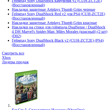
Геймпад Sony DualShock камуфляж v2 (CUH-ZCT2E)
(Восстановленный)
Накладки защитные Artplays Thumb Grips черные
Геймпад Sony DualShock Red v2 для PS4 (CUH-ZCT2E)
(Восстановленный)
Накладки защитные Artplays Thumb Grips красные
Накладки на стики для геймпада DualSense / DualShock
4 DH Marvel's Spider-Man: Miles Morales (красный) (2 шт)
(D02)
Геймпад Sony DualShock Black v2 (CUH-ZCT2E) (PS4)
(Восстановленный)
Смотреть все
Xbox
Лидеры продаж
Far Cry 5. Стандартное Издание (XboxOne)