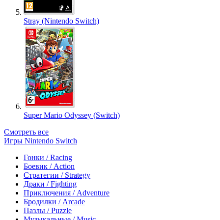
Stray (Nintendo Switch)
Super Mario Odyssey (Switch)
Смотреть все
Игры Nintendo Switch
Гонки / Racing
Боевик / Action
Стратегии / Strategy
Драки / Fighting
Приключения / Adventure
Бродилки / Arcade
Пазлы / Puzzle
Музыкальные / Music