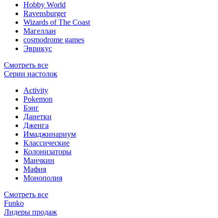
Hobby World
Ravensburger
Wizards of The Coast
Магеллан
сosmodrome games
Эврикус
Смотреть все
Серии настолок
Activity
Pokemon
Бэнг
Данетки
Дженга
Имаджинариум
Классические
Колонизаторы
Манчкин
Мафия
Монополия
Смотреть все
Funko
Лидеры продаж