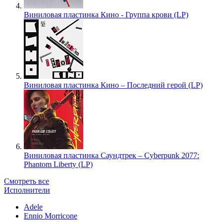
Виниловая пластинка Кино - Группа крови (LP)
Виниловая пластинка Кино – Последний герой (LP)
Виниловая пластинка Саундтрек – Cyberpunk 2077:
Phantom Liberty (LP)
Смотреть все
Исполнители
Adele
Ennio Morricone