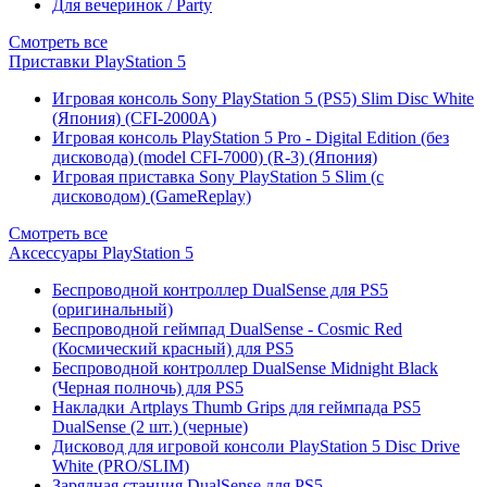
Для вечеринок / Party
Смотреть все
Приставки PlayStation 5
Игровая консоль Sony PlayStation 5 (PS5) Slim Disc White
(Япония) (CFI-2000A)
Игровая консоль PlayStation 5 Pro - Digital Edition (без
дисковода) (model CFI-7000) (R-3) (Япония)
Игровая приставка Sony PlayStation 5 Slim (с
дисководом) (GameReplay)
Смотреть все
Аксессуары PlayStation 5
Беспроводной контроллер DualSense для PS5
(оригинальный)
Беспроводной геймпад DualSense - Cosmic Red
(Космический красный) для PS5
Беспроводной контроллер DualSense Midnight Black
(Черная полночь) для PS5
Накладки Artplays Thumb Grips для геймпада PS5
DualSense (2 шт.) (черные)
Дисковод для игровой консоли PlayStation 5 Disc Drive
White (PRO/SLIM)
Зарядная станция DualSense для PS5