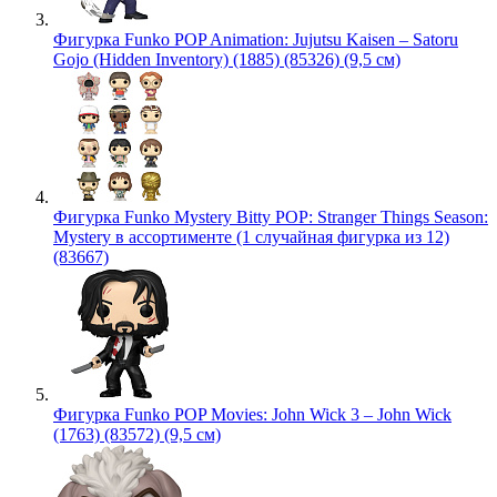
Фигурка Funko POP Animation: Jujutsu Kaisen – Satoru
Gojo (Hidden Inventory) (1885) (85326) (9,5 см)
Фигурка Funko Mystery Bitty POP: Stranger Things Season:
Mystery в ассортименте (1 случайная фигурка из 12)
(83667)
Фигурка Funko POP Movies: John Wick 3 – John Wick
(1763) (83572) (9,5 см)