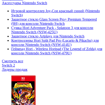
Аксессуары Nintendo Switch
Игровой контроллер Joy-Con красный синий (Nintendo
Switch)
Защитное стекло Glass Screen Pro+ Premium Tempered
(9H) для консоли Nintendo Switch
Сумка Hori Adventure Pack - Splatoon 3 для консоли
Nintendo Switch (NSW-425U)
Защитное стекло Artplays для Nintendo Switch
Контроллеры Hori Split Pad Pro (Lucario & Pikachu) для
консоли Nintendo Switch (NSW-414U)
Геймпад Hori - Wireless Horipad (The Legend of Zelda) для
консоли Nintendo Switch (NSW-479U)
Смотреть все
Switch 2
Лидеры продаж