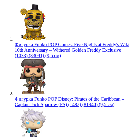
Фигурка Funko POP Games: Five Nights at Freddy's Wiki
10th Anniversary – Withered Golden Freddy Exclusive
(1033) (83091) (9,5 см)
Фигурка Funko POP Disney: Pirates of the Caribbean –
Captain Jack Sparrow (FS) (1482) (81940) (9,5 см)