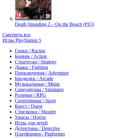
Death Stranding 2 – On the Beach (PS5)
Смотреть все
Игры PlayStation 5
Гонки / Racing
Боевик / Action
Стратегии / Strategy
Драки / Fighting
Приключения / Adventure
Бродилки / Arcade
Музыкальные / Music
Симуляторы / Simulator
Ролевые / RPG
Спортивные / Sport
Квест / Quest
Стрелялки / Shooter
Ужасы / Horror
Игры для детей
Детективы / Detective
Платформер / Platformer