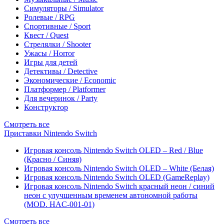
Симуляторы / Simulator
Ролевые / RPG
Спортивные / Sport
Квест / Quest
Стрелялки / Shooter
Ужасы / Horror
Игры для детей
Детективы / Detective
Экономические / Economic
Платформер / Platformer
Для вечеринок / Party
Конструктор
Смотреть все
Приставки Nintendo Switch
Игровая консоль Nintendo Switch OLED – Red / Blue
(Красно / Синяя)
Игровая консоль Nintendo Switch OLED – White (Белая)
Игровая консоль Nintendo Switch OLED (GameReplay)
Игровая консоль Nintendo Switch красный неон / синий
неон с улучшенным временем автономной работы
(MOD. HAC-001-01)
Смотреть все