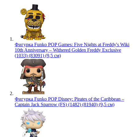
Фигурка Funko POP Games: Five Nights at Freddy's Wiki
10th Anniversary – Withered Golden Freddy Exclusive
(1033) (83091) (9,5 см)
Фигурка Funko POP Disney: Pirates of the Caribbean –
Captain Jack Sparrow (FS) (1482) (81940) (9,5 см)