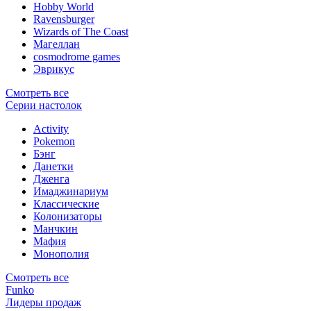
Hobby World
Ravensburger
Wizards of The Coast
Магеллан
сosmodrome games
Эврикус
Смотреть все
Серии настолок
Activity
Pokemon
Бэнг
Данетки
Дженга
Имаджинариум
Классические
Колонизаторы
Манчкин
Мафия
Монополия
Смотреть все
Funko
Лидеры продаж