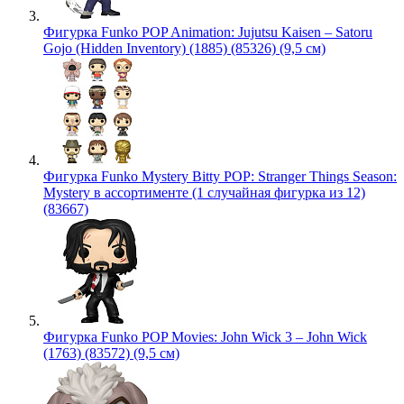
Фигурка Funko POP Animation: Jujutsu Kaisen – Satoru
Gojo (Hidden Inventory) (1885) (85326) (9,5 см)
Фигурка Funko Mystery Bitty POP: Stranger Things Season:
Mystery в ассортименте (1 случайная фигурка из 12)
(83667)
Фигурка Funko POP Movies: John Wick 3 – John Wick
(1763) (83572) (9,5 см)