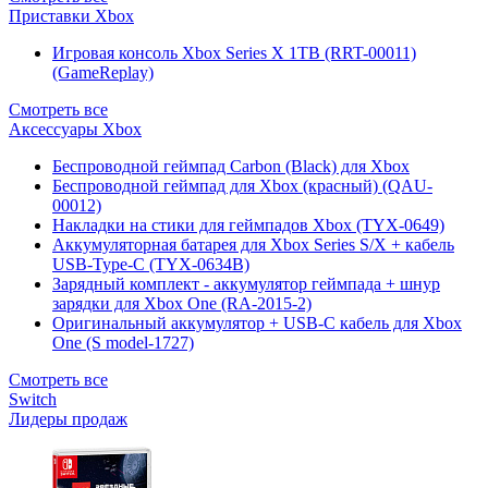
Приставки Xbox
Игровая консоль Xbox Series X 1TB (RRT-00011)
(GameReplay)
Смотреть все
Аксессуары Xbox
Беспроводной геймпад Carbon (Black) для Xbox
Беспроводной геймпад для Xbox (красный) (QAU-
00012)
Накладки на стики для геймпадов Xbox (TYX-0649)
Аккумуляторная батарея для Xbox Series S/X + кабель
USB-Type-C (TYX-0634B)
Зарядный комплект - аккумулятор геймпада + шнур
зарядки для Xbox One (RA-2015-2)
Оригинальный аккумулятор + USB-C кабель для Xbox
One (S model-1727)
Смотреть все
Switch
Лидеры продаж