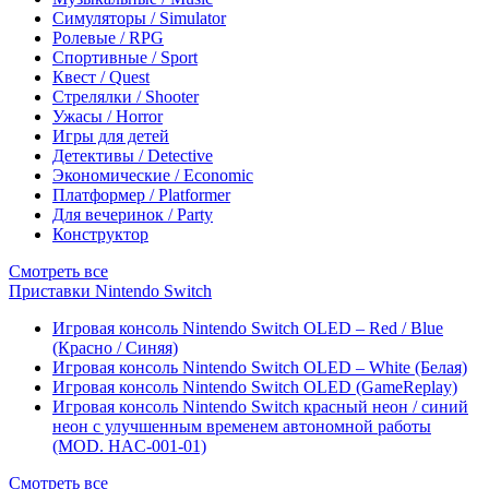
Симуляторы / Simulator
Ролевые / RPG
Спортивные / Sport
Квест / Quest
Стрелялки / Shooter
Ужасы / Horror
Игры для детей
Детективы / Detective
Экономические / Economic
Платформер / Platformer
Для вечеринок / Party
Конструктор
Смотреть все
Приставки Nintendo Switch
Игровая консоль Nintendo Switch OLED – Red / Blue
(Красно / Синяя)
Игровая консоль Nintendo Switch OLED – White (Белая)
Игровая консоль Nintendo Switch OLED (GameReplay)
Игровая консоль Nintendo Switch красный неон / синий
неон с улучшенным временем автономной работы
(MOD. HAC-001-01)
Смотреть все