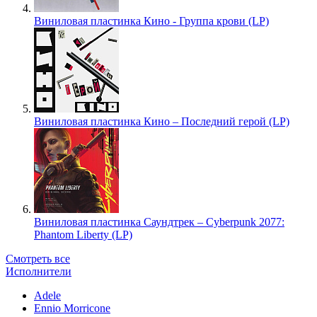
Виниловая пластинка Кино - Группа крови (LP)
Виниловая пластинка Кино – Последний герой (LP)
Виниловая пластинка Саундтрек – Cyberpunk 2077:
Phantom Liberty (LP)
Смотреть все
Исполнители
Adele
Ennio Morricone