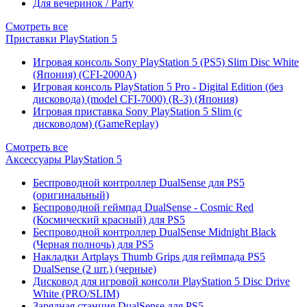
Для вечеринок / Party
Смотреть все
Приставки PlayStation 5
Игровая консоль Sony PlayStation 5 (PS5) Slim Disc White
(Япония) (CFI-2000A)
Игровая консоль PlayStation 5 Pro - Digital Edition (без
дисковода) (model CFI-7000) (R-3) (Япония)
Игровая приставка Sony PlayStation 5 Slim (с
дисководом) (GameReplay)
Смотреть все
Аксессуары PlayStation 5
Беспроводной контроллер DualSense для PS5
(оригинальный)
Беспроводной геймпад DualSense - Cosmic Red
(Космический красный) для PS5
Беспроводной контроллер DualSense Midnight Black
(Черная полночь) для PS5
Накладки Artplays Thumb Grips для геймпада PS5
DualSense (2 шт.) (черные)
Дисковод для игровой консоли PlayStation 5 Disc Drive
White (PRO/SLIM)
Зарядная станция DualSense для PS5