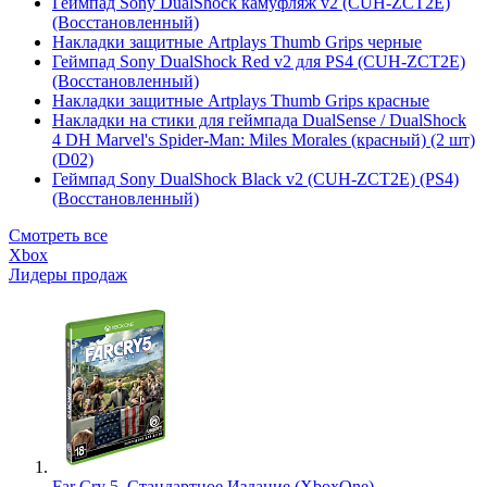
Геймпад Sony DualShock камуфляж v2 (CUH-ZCT2E)
(Восстановленный)
Накладки защитные Artplays Thumb Grips черные
Геймпад Sony DualShock Red v2 для PS4 (CUH-ZCT2E)
(Восстановленный)
Накладки защитные Artplays Thumb Grips красные
Накладки на стики для геймпада DualSense / DualShock
4 DH Marvel's Spider-Man: Miles Morales (красный) (2 шт)
(D02)
Геймпад Sony DualShock Black v2 (CUH-ZCT2E) (PS4)
(Восстановленный)
Смотреть все
Xbox
Лидеры продаж
Far Cry 5. Стандартное Издание (XboxOne)