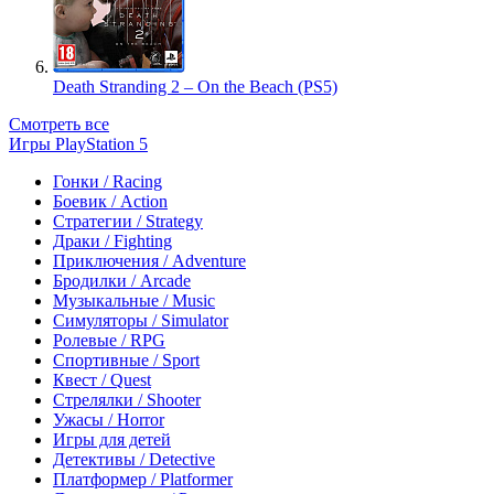
Death Stranding 2 – On the Beach (PS5)
Смотреть все
Игры PlayStation 5
Гонки / Racing
Боевик / Action
Стратегии / Strategy
Драки / Fighting
Приключения / Adventure
Бродилки / Arcade
Музыкальные / Music
Симуляторы / Simulator
Ролевые / RPG
Спортивные / Sport
Квест / Quest
Стрелялки / Shooter
Ужасы / Horror
Игры для детей
Детективы / Detective
Платформер / Platformer