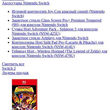
Аксессуары Nintendo Switch
Игровой контроллер Joy-Con красный синий (Nintendo
Switch)
Защитное стекло Glass Screen Pro+ Premium Tempered
(9H) для консоли Nintendo Switch
Сумка Hori Adventure Pack - Splatoon 3 для консоли
Nintendo Switch (NSW-425U)
Защитное стекло Artplays для Nintendo Switch
Контроллеры Hori Split Pad Pro (Lucario & Pikachu) для
консоли Nintendo Switch (NSW-414U)
Геймпад Hori - Wireless Horipad (The Legend of Zelda) для
консоли Nintendo Switch (NSW-479U)
Смотреть все
Switch 2
Лидеры продаж