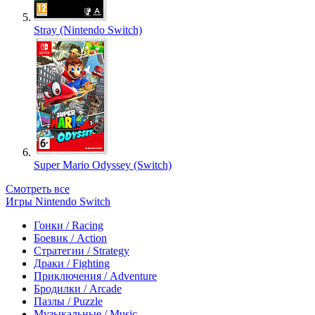
Stray (Nintendo Switch)
Super Mario Odyssey (Switch)
Смотреть все
Игры Nintendo Switch
Гонки / Racing
Боевик / Action
Стратегии / Strategy
Драки / Fighting
Приключения / Adventure
Бродилки / Arcade
Пазлы / Puzzle
Музыкальные / Music