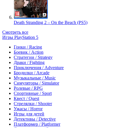
Death Stranding 2 – On the Beach (PS5)
Смотреть все
Игры PlayStation 5
Гонки / Racing
Боевик / Action
Стратегии / Strategy
Драки / Fighting
Приключения / Adventure
Бродилки / Arcade
Музыкальные / Music
Симуляторы / Simulator
Ролевые / RPG
Спортивные / Sport
Квест / Quest
Стрелялки / Shooter
Ужасы / Horror
Игры для детей
Детективы / Detective
Платформер / Platformer