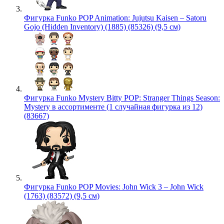
Фигурка Funko POP Animation: Jujutsu Kaisen – Satoru
Gojo (Hidden Inventory) (1885) (85326) (9,5 см)
Фигурка Funko Mystery Bitty POP: Stranger Things Season:
Mystery в ассортименте (1 случайная фигурка из 12)
(83667)
Фигурка Funko POP Movies: John Wick 3 – John Wick
(1763) (83572) (9,5 см)