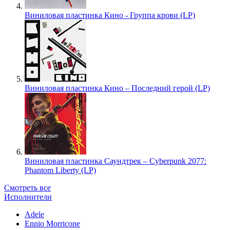
Виниловая пластинка Кино - Группа крови (LP)
Виниловая пластинка Кино – Последний герой (LP)
Виниловая пластинка Саундтрек – Cyberpunk 2077:
Phantom Liberty (LP)
Смотреть все
Исполнители
Adele
Ennio Morricone