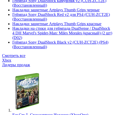
Геймпад Sony DualShock камуфляж v2 (CUH-ZCT2E)
(Восстановленный)
Накладки защитные Artplays Thumb Grips черные
Геймпад Sony DualShock Red v2 для PS4 (CUH-ZCT2E)
(Восстановленный)
Накладки защитные Artplays Thumb Grips красные
Накладки на стики для геймпада DualSense / DualShock
4 DH Marvel's Spider-Man: Miles Morales (красный) (2 шт)
(D02)
Геймпад Sony DualShock Black v2 (CUH-ZCT2E) (PS4)
(Восстановленный)
Смотреть все
Xbox
Лидеры продаж
Far Cry 5. Стандартное Издание (XboxOne)