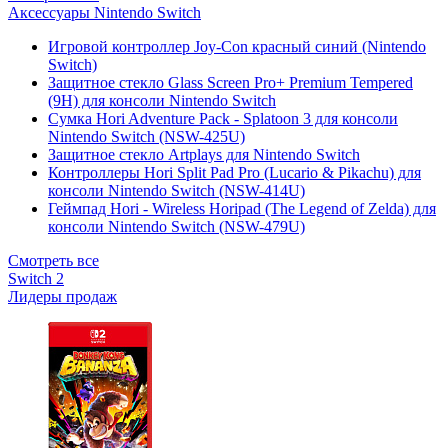
Аксессуары Nintendo Switch
Игровой контроллер Joy-Con красный синий (Nintendo
Switch)
Защитное стекло Glass Screen Pro+ Premium Tempered
(9H) для консоли Nintendo Switch
Сумка Hori Adventure Pack - Splatoon 3 для консоли
Nintendo Switch (NSW-425U)
Защитное стекло Artplays для Nintendo Switch
Контроллеры Hori Split Pad Pro (Lucario & Pikachu) для
консоли Nintendo Switch (NSW-414U)
Геймпад Hori - Wireless Horipad (The Legend of Zelda) для
консоли Nintendo Switch (NSW-479U)
Смотреть все
Switch 2
Лидеры продаж