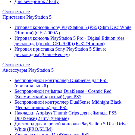
Для вечеринок / Party
Смотреть все
Приставки PlayStation 5
Игровая консоль Sony PlayStation 5 (PS5) Slim Disc White
(Япония) (CFI-2000A)
Игровая консоль PlayStation 5 Pro - Digital Edition (без
дисковода) (model CFI-7000) (R-3) (Япония)
Игровая приставка Sony PlayStation 5 Slim (с
дисководом) (GameReplay)
Смотреть все
Аксессуары PlayStation 5
Беспроводной контроллер DualSense для PS5
(оригинальный)
Беспроводной геймпад DualSense - Cosmic Red
(Космический красный) для PS5
Беспроводной контроллер DualSense Midnight Black
(Черная полночь) для PS5
Накладки Artplays Thumb Grips для геймпада PS5
DualSense (2 шт.) (черные)
Дисковод для игровой консоли PlayStation 5 Disc Drive
White (PRO/SLIM)
Зарядная станция DualSense для PS5