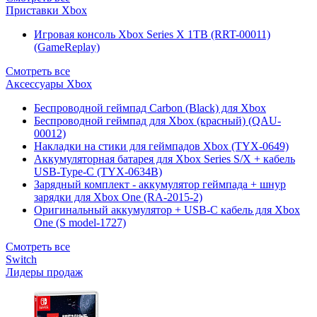
Приставки Xbox
Игровая консоль Xbox Series X 1TB (RRT-00011)
(GameReplay)
Смотреть все
Аксессуары Xbox
Беспроводной геймпад Carbon (Black) для Xbox
Беспроводной геймпад для Xbox (красный) (QAU-
00012)
Накладки на стики для геймпадов Xbox (TYX-0649)
Аккумуляторная батарея для Xbox Series S/X + кабель
USB-Type-C (TYX-0634B)
Зарядный комплект - аккумулятор геймпада + шнур
зарядки для Xbox One (RA-2015-2)
Оригинальный аккумулятор + USB-C кабель для Xbox
One (S model-1727)
Смотреть все
Switch
Лидеры продаж