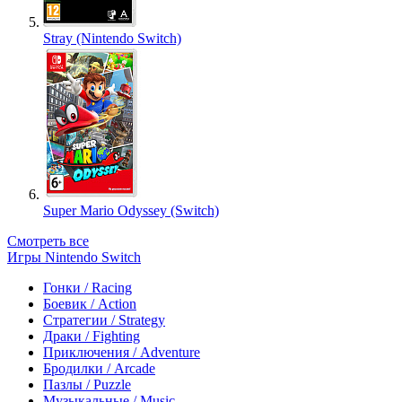
Stray (Nintendo Switch)
Super Mario Odyssey (Switch)
Смотреть все
Игры Nintendo Switch
Гонки / Racing
Боевик / Action
Стратегии / Strategy
Драки / Fighting
Приключения / Adventure
Бродилки / Arcade
Пазлы / Puzzle
Музыкальные / Music