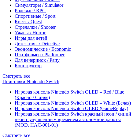
Симуляторы / Simulator
Ролевые / RPG
Спортивные / Sport
Квест / Quest
Стрелялки / Shooter
Ужасы / Horror
Игры для детей
Детективы / Detective
Экономические / Economic
Платформер / Platformer
Для вечеринок / Party
Конструктор
Смотреть все
Приставки Nintendo Switch
Игровая консоль Nintendo Switch OLED – Red / Blue
(Красно / Синяя)
Игровая консоль Nintendo Switch OLED – White (Белая)
Игровая консоль Nintendo Switch OLED (GameReplay)
Игровая консоль Nintendo Switch красный неон / синий
неон с улучшенным временем автономной работы
(MOD. HAC-001-01)
Смотреть все