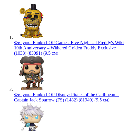
Фигурка Funko POP Games: Five Nights at Freddy's Wiki
10th Anniversary – Withered Golden Freddy Exclusive
(1033) (83091) (9,5 см)
Фигурка Funko POP Disney: Pirates of the Caribbean –
Captain Jack Sparrow (FS) (1482) (81940) (9,5 см)