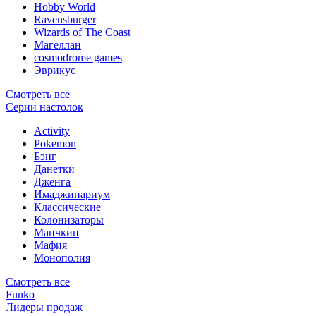
Hobby World
Ravensburger
Wizards of The Coast
Магеллан
сosmodrome games
Эврикус
Смотреть все
Серии настолок
Activity
Pokemon
Бэнг
Данетки
Дженга
Имаджинариум
Классические
Колонизаторы
Манчкин
Мафия
Монополия
Смотреть все
Funko
Лидеры продаж