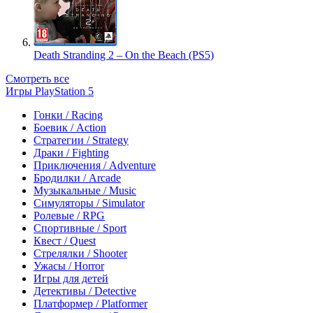
Death Stranding 2 – On the Beach (PS5)
Смотреть все
Игры PlayStation 5
Гонки / Racing
Боевик / Action
Стратегии / Strategy
Драки / Fighting
Приключения / Adventure
Бродилки / Arcade
Музыкальные / Music
Симуляторы / Simulator
Ролевые / RPG
Спортивные / Sport
Квест / Quest
Стрелялки / Shooter
Ужасы / Horror
Игры для детей
Детективы / Detective
Платформер / Platformer