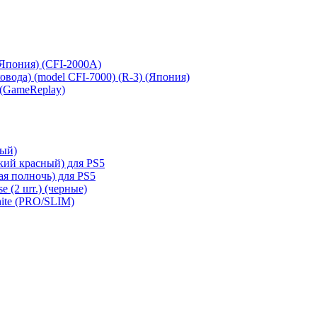
 (Япония) (CFI-2000A)
сковода) (model CFI-7000) (R-3) (Япония)
 (GameReplay)
ный)
кий красный) для PS5
ая полночь) для PS5
e (2 шт.) (черные)
hite (PRO/SLIM)