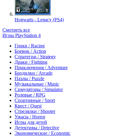
Hogwarts - Legacy (PS4)
Смотреть все
Игры PlayStation 4
Гонки / Racing
Боевик / Action
Стратегии / Strategy
Драки / Fighting
Приключения / Adventure
Бродилки / Arcade
Пазлы / Puzzle
Музыкальные / Music
Симуляторы / Simulator
Ролевые / RPG
Спортивные / Sport
Квест / Quest
Стрелялки / Shooter
Ужасы / Horror
Игры для детей
Детективы / Detective
Экономические / Economic