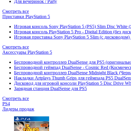
Для вечеринок / Party
Смотреть все
Приставки PlayStation 5
Игровая консоль Sony PlayStation 5 (PS5) Slim Disc White
Игровая консоль PlayStation 5 Pro - Digital Edition (без ди
Игровая приставка Sony PlayStation 5 Slim (с дисководом)
Смотреть все
Аксессуары PlayStation 5
Беспроводной контроллер DualSense для PS5 (оригиналь
Беспроводной геймпад DualSense - Cosmic Red (Космичес
Беспроводной контроллер DualSense Midnight Black (Черн
Накладки Artplays Thumb Grips для геймпада PS5 DualSens
Дисковод для игровой консоли PlayStation 5 Disc Drive W
Зарядная станция DualSense для PS5
Смотреть все
PS4
Лидеры продаж