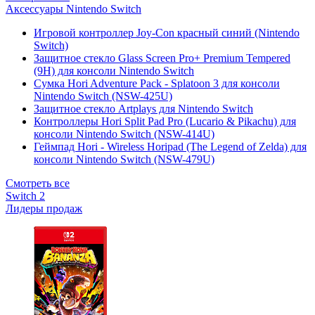
Аксессуары Nintendo Switch
Игровой контроллер Joy-Con красный синий (Nintendo
Switch)
Защитное стекло Glass Screen Pro+ Premium Tempered
(9H) для консоли Nintendo Switch
Сумка Hori Adventure Pack - Splatoon 3 для консоли
Nintendo Switch (NSW-425U)
Защитное стекло Artplays для Nintendo Switch
Контроллеры Hori Split Pad Pro (Lucario & Pikachu) для
консоли Nintendo Switch (NSW-414U)
Геймпад Hori - Wireless Horipad (The Legend of Zelda) для
консоли Nintendo Switch (NSW-479U)
Смотреть все
Switch 2
Лидеры продаж