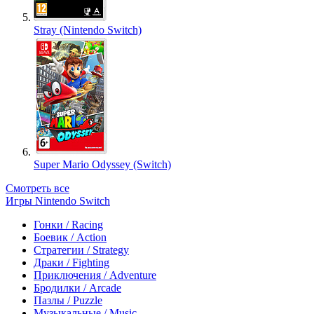
Stray (Nintendo Switch)
Super Mario Odyssey (Switch)
Смотреть все
Игры Nintendo Switch
Гонки / Racing
Боевик / Action
Стратегии / Strategy
Драки / Fighting
Приключения / Adventure
Бродилки / Arcade
Пазлы / Puzzle
Музыкальные / Music