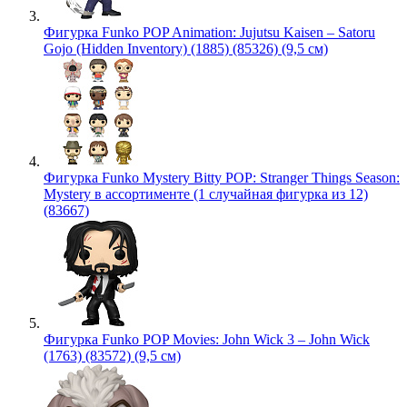
Фигурка Funko POP Animation: Jujutsu Kaisen – Satoru
Gojo (Hidden Inventory) (1885) (85326) (9,5 см)
Фигурка Funko Mystery Bitty POP: Stranger Things Season:
Mystery в ассортименте (1 случайная фигурка из 12)
(83667)
Фигурка Funko POP Movies: John Wick 3 – John Wick
(1763) (83572) (9,5 см)