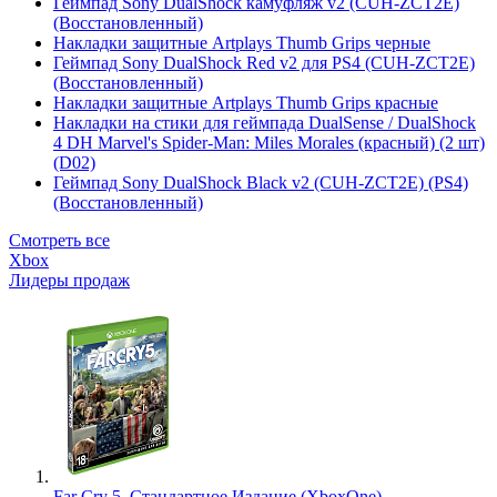
Геймпад Sony DualShock камуфляж v2 (CUH-ZCT2E)
(Восстановленный)
Накладки защитные Artplays Thumb Grips черные
Геймпад Sony DualShock Red v2 для PS4 (CUH-ZCT2E)
(Восстановленный)
Накладки защитные Artplays Thumb Grips красные
Накладки на стики для геймпада DualSense / DualShock
4 DH Marvel's Spider-Man: Miles Morales (красный) (2 шт)
(D02)
Геймпад Sony DualShock Black v2 (CUH-ZCT2E) (PS4)
(Восстановленный)
Смотреть все
Xbox
Лидеры продаж
Far Cry 5. Стандартное Издание (XboxOne)