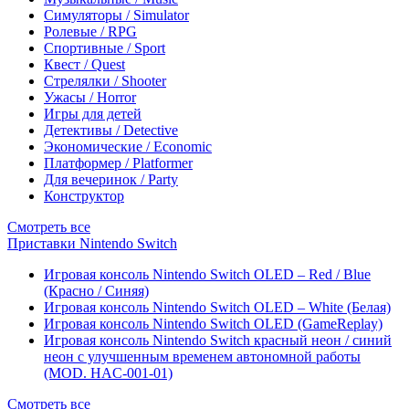
Симуляторы / Simulator
Ролевые / RPG
Спортивные / Sport
Квест / Quest
Стрелялки / Shooter
Ужасы / Horror
Игры для детей
Детективы / Detective
Экономические / Economic
Платформер / Platformer
Для вечеринок / Party
Конструктор
Смотреть все
Приставки Nintendo Switch
Игровая консоль Nintendo Switch OLED – Red / Blue
(Красно / Синяя)
Игровая консоль Nintendo Switch OLED – White (Белая)
Игровая консоль Nintendo Switch OLED (GameReplay)
Игровая консоль Nintendo Switch красный неон / синий
неон с улучшенным временем автономной работы
(MOD. HAC-001-01)
Смотреть все