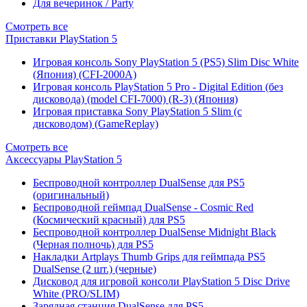
Для вечеринок / Party
Смотреть все
Приставки PlayStation 5
Игровая консоль Sony PlayStation 5 (PS5) Slim Disc White
(Япония) (CFI-2000A)
Игровая консоль PlayStation 5 Pro - Digital Edition (без
дисковода) (model CFI-7000) (R-3) (Япония)
Игровая приставка Sony PlayStation 5 Slim (с
дисководом) (GameReplay)
Смотреть все
Аксессуары PlayStation 5
Беспроводной контроллер DualSense для PS5
(оригинальный)
Беспроводной геймпад DualSense - Cosmic Red
(Космический красный) для PS5
Беспроводной контроллер DualSense Midnight Black
(Черная полночь) для PS5
Накладки Artplays Thumb Grips для геймпада PS5
DualSense (2 шт.) (черные)
Дисковод для игровой консоли PlayStation 5 Disc Drive
White (PRO/SLIM)
Зарядная станция DualSense для PS5