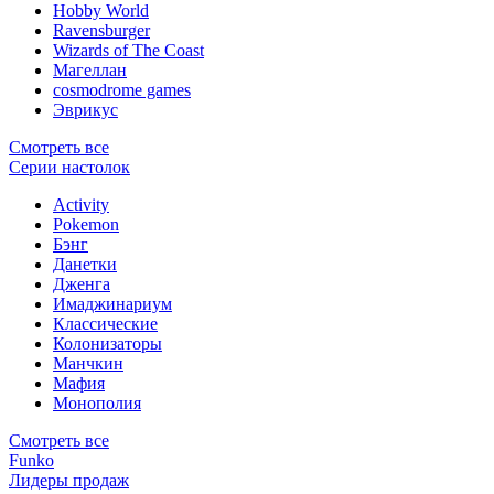
Hobby World
Ravensburger
Wizards of The Coast
Магеллан
сosmodrome games
Эврикус
Смотреть все
Серии настолок
Activity
Pokemon
Бэнг
Данетки
Дженга
Имаджинариум
Классические
Колонизаторы
Манчкин
Мафия
Монополия
Смотреть все
Funko
Лидеры продаж