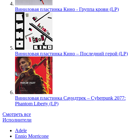
Виниловая пластинка Кино - Группа крови (LP)
Виниловая пластинка Кино – Последний герой (LP)
Виниловая пластинка Саундтрек – Cyberpunk 2077:
Phantom Liberty (LP)
Смотреть все
Исполнители
Adele
Ennio Morricone