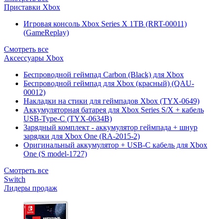
Приставки Xbox
Игровая консоль Xbox Series X 1TB (RRT-00011)
(GameReplay)
Смотреть все
Аксессуары Xbox
Беспроводной геймпад Carbon (Black) для Xbox
Беспроводной геймпад для Xbox (красный) (QAU-
00012)
Накладки на стики для геймпадов Xbox (TYX-0649)
Аккумуляторная батарея для Xbox Series S/X + кабель
USB-Type-C (TYX-0634B)
Зарядный комплект - аккумулятор геймпада + шнур
зарядки для Xbox One (RA-2015-2)
Оригинальный аккумулятор + USB-C кабель для Xbox
One (S model-1727)
Смотреть все
Switch
Лидеры продаж