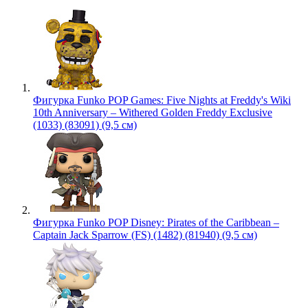
Фигурка Funko POP Games: Five Nights at Freddy's Wiki
10th Anniversary – Withered Golden Freddy Exclusive
(1033) (83091) (9,5 см)
Фигурка Funko POP Disney: Pirates of the Caribbean –
Captain Jack Sparrow (FS) (1482) (81940) (9,5 см)