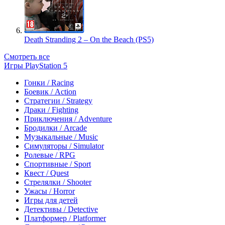
Death Stranding 2 – On the Beach (PS5)
Смотреть все
Игры PlayStation 5
Гонки / Racing
Боевик / Action
Стратегии / Strategy
Драки / Fighting
Приключения / Adventure
Бродилки / Arcade
Музыкальные / Music
Симуляторы / Simulator
Ролевые / RPG
Спортивные / Sport
Квест / Quest
Стрелялки / Shooter
Ужасы / Horror
Игры для детей
Детективы / Detective
Платформер / Platformer