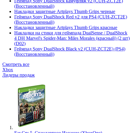
Геймпад Sony DualShock камуфляж v2 (CUH-ZCT2E)
(Восстановленный)
Накладки защитные Artplays Thumb Grips черные
Геймпад Sony DualShock Red v2 для PS4 (CUH-ZCT2E)
(Восстановленный)
Накладки защитные Artplays Thumb Grips красные
Накладки на стики для геймпада DualSense / DualShock
4 DH Marvel's Spider-Man: Miles Morales (красный) (2 шт)
(D02)
Геймпад Sony DualShock Black v2 (CUH-ZCT2E) (PS4)
(Восстановленный)
Смотреть все
Xbox
Лидеры продаж
Far Cry 5. Стандартное Издание (XboxOne)