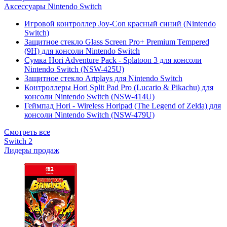
Аксессуары Nintendo Switch
Игровой контроллер Joy-Con красный синий (Nintendo
Switch)
Защитное стекло Glass Screen Pro+ Premium Tempered
(9H) для консоли Nintendo Switch
Сумка Hori Adventure Pack - Splatoon 3 для консоли
Nintendo Switch (NSW-425U)
Защитное стекло Artplays для Nintendo Switch
Контроллеры Hori Split Pad Pro (Lucario & Pikachu) для
консоли Nintendo Switch (NSW-414U)
Геймпад Hori - Wireless Horipad (The Legend of Zelda) для
консоли Nintendo Switch (NSW-479U)
Смотреть все
Switch 2
Лидеры продаж