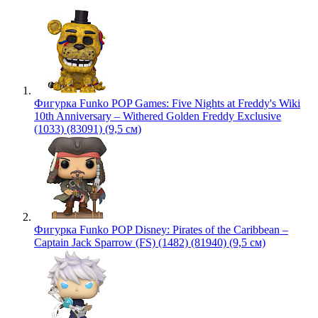
Фигурка Funko POP Games: Five Nights at Freddy's Wiki
10th Anniversary – Withered Golden Freddy Exclusive
(1033) (83091) (9,5 см)
Фигурка Funko POP Disney: Pirates of the Caribbean –
Captain Jack Sparrow (FS) (1482) (81940) (9,5 см)