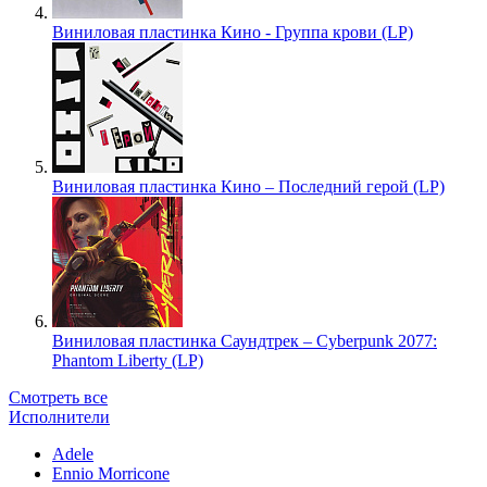
Виниловая пластинка Кино - Группа крови (LP)
Виниловая пластинка Кино – Последний герой (LP)
Виниловая пластинка Саундтрек – Cyberpunk 2077:
Phantom Liberty (LP)
Смотреть все
Исполнители
Adele
Ennio Morricone