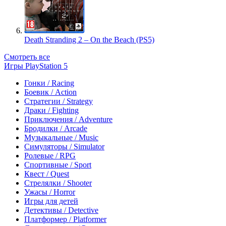
Death Stranding 2 – On the Beach (PS5)
Смотреть все
Игры PlayStation 5
Гонки / Racing
Боевик / Action
Стратегии / Strategy
Драки / Fighting
Приключения / Adventure
Бродилки / Arcade
Музыкальные / Music
Симуляторы / Simulator
Ролевые / RPG
Спортивные / Sport
Квест / Quest
Стрелялки / Shooter
Ужасы / Horror
Игры для детей
Детективы / Detective
Платформер / Platformer