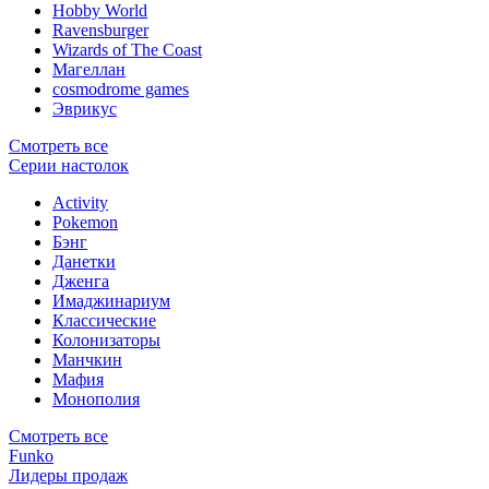
Hobby World
Ravensburger
Wizards of The Coast
Магеллан
сosmodrome games
Эврикус
Смотреть все
Серии настолок
Activity
Pokemon
Бэнг
Данетки
Дженга
Имаджинариум
Классические
Колонизаторы
Манчкин
Мафия
Монополия
Смотреть все
Funko
Лидеры продаж