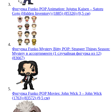
Фигурка Funko POP Animation: Jujutsu Kaisen – Satoru
Gojo (Hidden Inventory) (1885) (85326) (9,5 см)
Фигурка Funko Mystery Bitty POP: Stranger Things Season:
Mystery в ассортименте (1 случайная фигурка из 12)
(83667)
Фигурка Funko POP Movies: John Wick 3 – John Wick
(1763) (83572) (9,5 см)