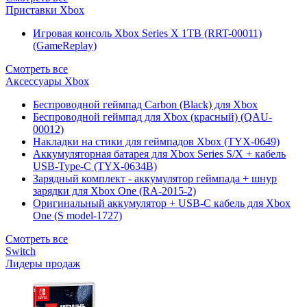
Приставки Xbox
Игровая консоль Xbox Series X 1TB (RRT-00011)
(GameReplay)
Смотреть все
Аксессуары Xbox
Беспроводной геймпад Carbon (Black) для Xbox
Беспроводной геймпад для Xbox (красный) (QAU-
00012)
Накладки на стики для геймпадов Xbox (TYX-0649)
Аккумуляторная батарея для Xbox Series S/X + кабель
USB-Type-C (TYX-0634B)
Зарядный комплект - аккумулятор геймпада + шнур
зарядки для Xbox One (RA-2015-2)
Оригинальный аккумулятор + USB-C кабель для Xbox
One (S model-1727)
Смотреть все
Switch
Лидеры продаж