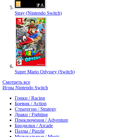
Stray (Nintendo Switch)
Super Mario Odyssey (Switch)
Смотреть все
Игры Nintendo Switch
Гонки / Racing
Боевик / Action
Стратегии / Strategy
Драки / Fighting
Приключения / Adventure
Бродилки / Arcade
Пазлы / Puzzle
Музыкальные / Music