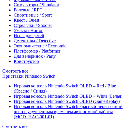
Симуляторы / Simulator
Ролевые / RPG
Спортивные / Sport
Квест / Quest
Стрелялки / Shooter
Ужасы / Horror
Игры для детей
Детективы / Detective
Экономические / Economic
Платформер / Platformer
Для вечеринок / Party
Конструктор
Смотреть все
Приставки Nintendo Switch
Игровая консоль Nintendo Switch OLED – Red / Blue
(Красно / Синяя)
Игровая консоль Nintendo Switch OLED – White (Белая)
Игровая консоль Nintendo Switch OLED (GameReplay)
Игровая консоль Nintendo Switch красный неон / синий
неон с улучшенным временем автономной работы
(MOD. HAC-001-01)
Смотреть все