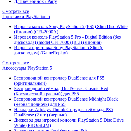
Для вечеринок / Party
Смотреть все
Приставки PlayStation 5
Игровая консоль Sony PlayStation 5 (PS5) Slim Disc White
(Япония) (CFI-2000A)
Игровая консоль PlayStation 5 Pro - Digital Edition (без
дисковода) (model CFI-7000) (R-3) (Япония)
Игровая приставка Sony PlayStation 5 Slim (с
дисководом) (GameReplay)
Смотреть все
Аксессуары PlayStation 5
Беспроводной контроллер DualSense для PS5
(оригинальный)
Беспроводной геймпад DualSense - Cosmic Red
(Космический красный) для PS5
Беспроводной контроллер DualSense Midnight Black
(Черная полночь) для PS5
Накладки Artplays Thumb Grips для геймпада PS5
DualSense (2 шт.) (черные)
Дисковод для игровой консоли PlayStation 5 Disc Drive
White (PRO/SLIM)
Зарядная станция DualSense для PS5