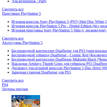
Для вечеринок / Party
Смотреть все
Приставки PlayStation 5
Игровая консоль Sony PlayStation 5 (PS5) Slim Disc White
Игровая консоль PlayStation 5 Pro - Digital Edition (без ди
Игровая приставка Sony PlayStation 5 Slim (с дисководом)
Смотреть все
Аксессуары PlayStation 5
Беспроводной контроллер DualSense для PS5 (оригиналь
Беспроводной геймпад DualSense - Cosmic Red (Космичес
Беспроводной контроллер DualSense Midnight Black (Черн
Накладки Artplays Thumb Grips для геймпада PS5 DualSens
Дисковод для игровой консоли PlayStation 5 Disc Drive W
Зарядная станция DualSense для PS5
Смотреть все
PS4
Лидеры продаж