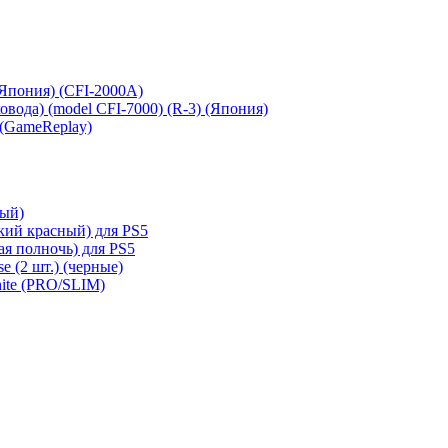
 (Япония) (CFI-2000A)
сковода) (model CFI-7000) (R-3) (Япония)
 (GameReplay)
ный)
кий красный) для PS5
ая полночь) для PS5
e (2 шт.) (черные)
hite (PRO/SLIM)