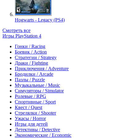
Hogwarts - Legacy (PS4)
Смотреть все
Игры PlayStation 4
Гонки / Racing
Боевик / Action
Стратегии / Strategy
Драки / Fighting
Приключения / Adventure
Бродилки / Arcade
Пазлы / Puzzle
Музыкальные / Music
Симуляторы / Simulator
Ролевые / RPG
Спортивные / Sport
Квест / Quest
Стрелялки / Shooter
Ужасы / Horror
Игры для детей
Детективы / Detective
Экономические / Economic