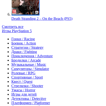
Death Stranding 2 – On the Beach (PS5)
Смотреть все
Игры PlayStation 5
Гонки / Racing
Боевик / Action
Стратегии / Strategy
Драки / Fighting
Приключения / Adventure
Бродилки / Arcade
Музыкальные / Music
Симуляторы / Simulator
Ролевые / RPG
Спортивные / Sport
Квест / Quest
Стрелялки / Shooter
Ужасы / Horror
Игры для детей
Детективы / Detective
Платформер / Platformer