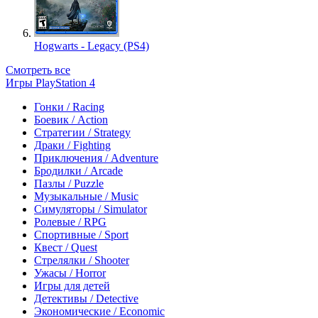
Hogwarts - Legacy (PS4)
Смотреть все
Игры PlayStation 4
Гонки / Racing
Боевик / Action
Стратегии / Strategy
Драки / Fighting
Приключения / Adventure
Бродилки / Arcade
Пазлы / Puzzle
Музыкальные / Music
Симуляторы / Simulator
Ролевые / RPG
Спортивные / Sport
Квест / Quest
Стрелялки / Shooter
Ужасы / Horror
Игры для детей
Детективы / Detective
Экономические / Economic