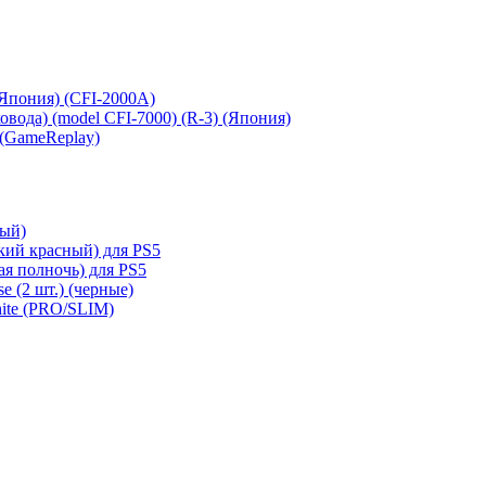
 (Япония) (CFI-2000A)
сковода) (model CFI-7000) (R-3) (Япония)
 (GameReplay)
ный)
кий красный) для PS5
ая полночь) для PS5
e (2 шт.) (черные)
hite (PRO/SLIM)