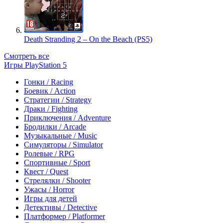
Death Stranding 2 – On the Beach (PS5)
Смотреть все
Игры PlayStation 5
Гонки / Racing
Боевик / Action
Стратегии / Strategy
Драки / Fighting
Приключения / Adventure
Бродилки / Arcade
Музыкальные / Music
Симуляторы / Simulator
Ролевые / RPG
Спортивные / Sport
Квест / Quest
Стрелялки / Shooter
Ужасы / Horror
Игры для детей
Детективы / Detective
Платформер / Platformer