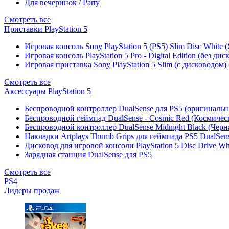
Для вечеринок / Party
Смотреть все
Приставки PlayStation 5
Игровая консоль Sony PlayStation 5 (PS5) Slim Disc White
Игровая консоль PlayStation 5 Pro - Digital Edition (без ди
Игровая приставка Sony PlayStation 5 Slim (с дисководом)
Смотреть все
Аксессуары PlayStation 5
Беспроводной контроллер DualSense для PS5 (оригиналь
Беспроводной геймпад DualSense - Cosmic Red (Космичес
Беспроводной контроллер DualSense Midnight Black (Черн
Накладки Artplays Thumb Grips для геймпада PS5 DualSens
Дисковод для игровой консоли PlayStation 5 Disc Drive W
Зарядная станция DualSense для PS5
Смотреть все
PS4
Лидеры продаж