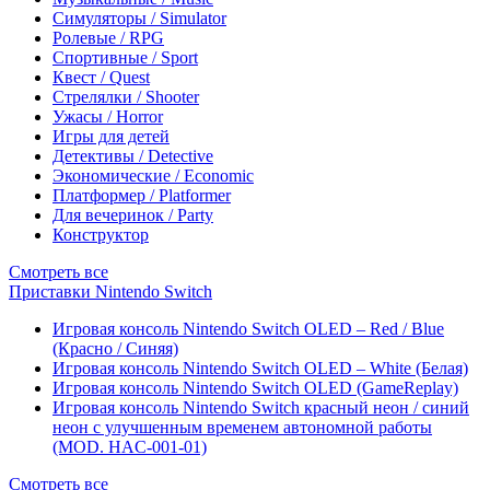
Симуляторы / Simulator
Ролевые / RPG
Спортивные / Sport
Квест / Quest
Стрелялки / Shooter
Ужасы / Horror
Игры для детей
Детективы / Detective
Экономические / Economic
Платформер / Platformer
Для вечеринок / Party
Конструктор
Смотреть все
Приставки Nintendo Switch
Игровая консоль Nintendo Switch OLED – Red / Blue
(Красно / Синяя)
Игровая консоль Nintendo Switch OLED – White (Белая)
Игровая консоль Nintendo Switch OLED (GameReplay)
Игровая консоль Nintendo Switch красный неон / синий
неон с улучшенным временем автономной работы
(MOD. HAC-001-01)
Смотреть все