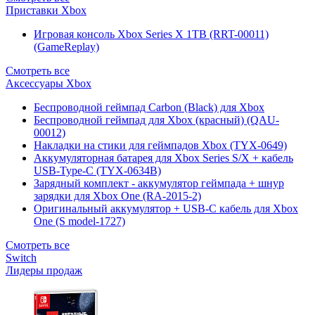
Приставки Xbox
Игровая консоль Xbox Series X 1TB (RRT-00011)
(GameReplay)
Смотреть все
Аксессуары Xbox
Беспроводной геймпад Carbon (Black) для Xbox
Беспроводной геймпад для Xbox (красный) (QAU-
00012)
Накладки на стики для геймпадов Xbox (TYX-0649)
Аккумуляторная батарея для Xbox Series S/X + кабель
USB-Type-C (TYX-0634B)
Зарядный комплект - аккумулятор геймпада + шнур
зарядки для Xbox One (RA-2015-2)
Оригинальный аккумулятор + USB-C кабель для Xbox
One (S model-1727)
Смотреть все
Switch
Лидеры продаж