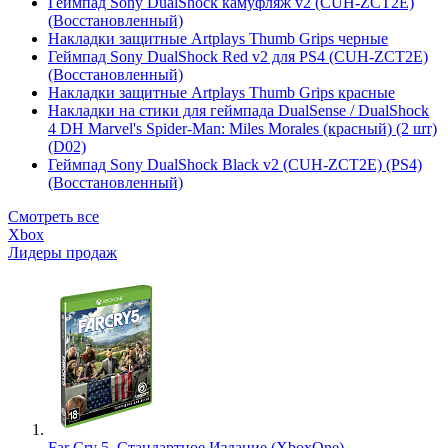
Геймпад Sony DualShock камуфляж v2 (CUH-ZCT2E)
(Восстановленный)
Накладки защитные Artplays Thumb Grips черные
Геймпад Sony DualShock Red v2 для PS4 (CUH-ZCT2E)
(Восстановленный)
Накладки защитные Artplays Thumb Grips красные
Накладки на стики для геймпада DualSense / DualShock
4 DH Marvel's Spider-Man: Miles Morales (красный) (2 шт)
(D02)
Геймпад Sony DualShock Black v2 (CUH-ZCT2E) (PS4)
(Восстановленный)
Смотреть все
Xbox
Лидеры продаж
Far Cry 5. Стандартное Издание (XboxOne)