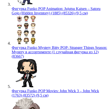
Фигурка Funko POP Animation: Jujutsu Kaisen – Satoru
Gojo (Hidden Inventory) (1885) (85326) (9,5 см)
Фигурка Funko Mystery Bitty POP: Stranger Things Season:
Mystery в ассортименте (1 случайная фигурка из 12)
(83667)
Фигурка Funko POP Movies: John Wick 3 – John Wick
(1763) (83572) (9,5 см)