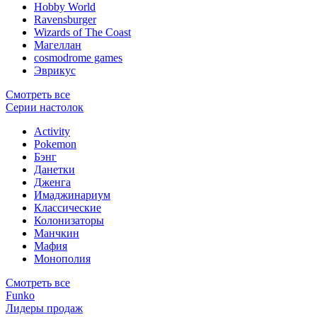
Hobby World
Ravensburger
Wizards of The Coast
Магеллан
сosmodrome games
Эврикус
Смотреть все
Серии настолок
Activity
Pokemon
Бэнг
Данетки
Дженга
Имаджинариум
Классические
Колонизаторы
Манчкин
Мафия
Монополия
Смотреть все
Funko
Лидеры продаж