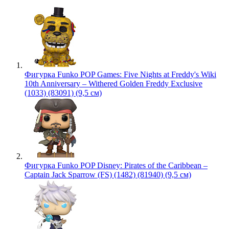
Фигурка Funko POP Games: Five Nights at Freddy's Wiki
10th Anniversary – Withered Golden Freddy Exclusive
(1033) (83091) (9,5 см)
Фигурка Funko POP Disney: Pirates of the Caribbean –
Captain Jack Sparrow (FS) (1482) (81940) (9,5 см)