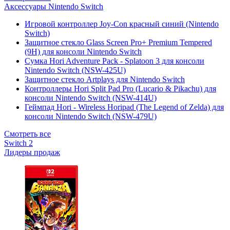
Аксессуары Nintendo Switch
Игровой контроллер Joy-Con красный синий (Nintendo
Switch)
Защитное стекло Glass Screen Pro+ Premium Tempered
(9H) для консоли Nintendo Switch
Сумка Hori Adventure Pack - Splatoon 3 для консоли
Nintendo Switch (NSW-425U)
Защитное стекло Artplays для Nintendo Switch
Контроллеры Hori Split Pad Pro (Lucario & Pikachu) для
консоли Nintendo Switch (NSW-414U)
Геймпад Hori - Wireless Horipad (The Legend of Zelda) для
консоли Nintendo Switch (NSW-479U)
Смотреть все
Switch 2
Лидеры продаж