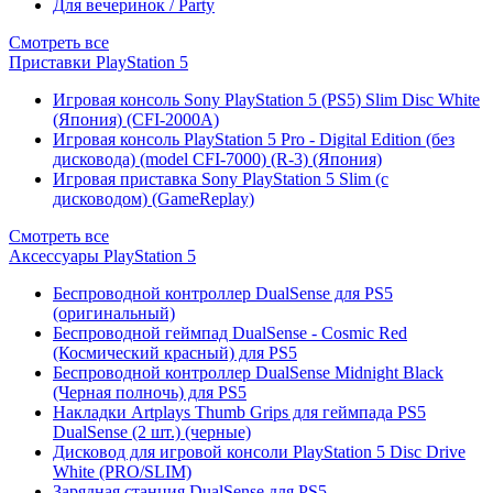
Для вечеринок / Party
Смотреть все
Приставки PlayStation 5
Игровая консоль Sony PlayStation 5 (PS5) Slim Disc White
(Япония) (CFI-2000A)
Игровая консоль PlayStation 5 Pro - Digital Edition (без
дисковода) (model CFI-7000) (R-3) (Япония)
Игровая приставка Sony PlayStation 5 Slim (с
дисководом) (GameReplay)
Смотреть все
Аксессуары PlayStation 5
Беспроводной контроллер DualSense для PS5
(оригинальный)
Беспроводной геймпад DualSense - Cosmic Red
(Космический красный) для PS5
Беспроводной контроллер DualSense Midnight Black
(Черная полночь) для PS5
Накладки Artplays Thumb Grips для геймпада PS5
DualSense (2 шт.) (черные)
Дисковод для игровой консоли PlayStation 5 Disc Drive
White (PRO/SLIM)
Зарядная станция DualSense для PS5