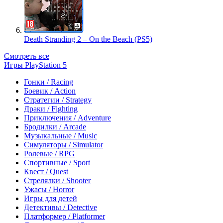
Death Stranding 2 – On the Beach (PS5)
Смотреть все
Игры PlayStation 5
Гонки / Racing
Боевик / Action
Стратегии / Strategy
Драки / Fighting
Приключения / Adventure
Бродилки / Arcade
Музыкальные / Music
Симуляторы / Simulator
Ролевые / RPG
Спортивные / Sport
Квест / Quest
Стрелялки / Shooter
Ужасы / Horror
Игры для детей
Детективы / Detective
Платформер / Platformer