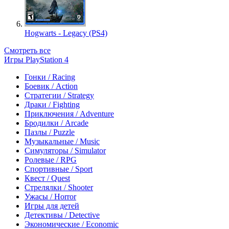
Hogwarts - Legacy (PS4)
Смотреть все
Игры PlayStation 4
Гонки / Racing
Боевик / Action
Стратегии / Strategy
Драки / Fighting
Приключения / Adventure
Бродилки / Arcade
Пазлы / Puzzle
Музыкальные / Music
Симуляторы / Simulator
Ролевые / RPG
Спортивные / Sport
Квест / Quest
Стрелялки / Shooter
Ужасы / Horror
Игры для детей
Детективы / Detective
Экономические / Economic