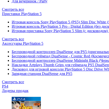
Для вечеринок / Party
Смотреть все
Приставки PlayStation 5
Игровая консоль Sony PlayStation 5 (PS5) Slim Disc White
Игровая консоль PlayStation 5 Pro - Digital Edition (без ди
Игровая приставка Sony PlayStation 5 Slim (с дисководом)
Смотреть все
Аксессуары PlayStation 5
Беспроводной контроллер DualSense для PS5 (оригиналь
Беспроводной геймпад DualSense - Cosmic Red (Космичес
Беспроводной контроллер DualSense Midnight Black (Черн
Накладки Artplays Thumb Grips для геймпада PS5 DualSens
Дисковод для игровой консоли PlayStation 5 Disc Drive W
Зарядная станция DualSense для PS5
Смотреть все
PS4
Лидеры продаж