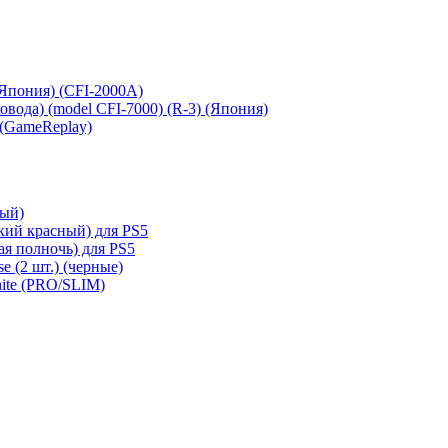
 (Япония) (CFI-2000A)
сковода) (model CFI-7000) (R-3) (Япония)
 (GameReplay)
ный)
кий красный) для PS5
ая полночь) для PS5
e (2 шт.) (черные)
hite (PRO/SLIM)