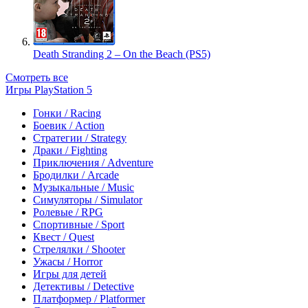
Death Stranding 2 – On the Beach (PS5)
Смотреть все
Игры PlayStation 5
Гонки / Racing
Боевик / Action
Стратегии / Strategy
Драки / Fighting
Приключения / Adventure
Бродилки / Arcade
Музыкальные / Music
Симуляторы / Simulator
Ролевые / RPG
Спортивные / Sport
Квест / Quest
Стрелялки / Shooter
Ужасы / Horror
Игры для детей
Детективы / Detective
Платформер / Platformer