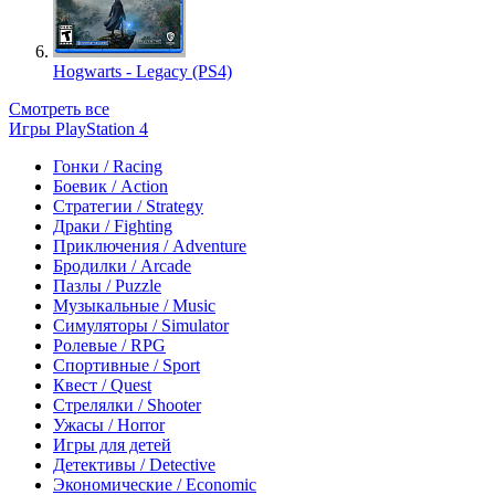
Hogwarts - Legacy (PS4)
Смотреть все
Игры PlayStation 4
Гонки / Racing
Боевик / Action
Стратегии / Strategy
Драки / Fighting
Приключения / Adventure
Бродилки / Arcade
Пазлы / Puzzle
Музыкальные / Music
Симуляторы / Simulator
Ролевые / RPG
Спортивные / Sport
Квест / Quest
Стрелялки / Shooter
Ужасы / Horror
Игры для детей
Детективы / Detective
Экономические / Economic