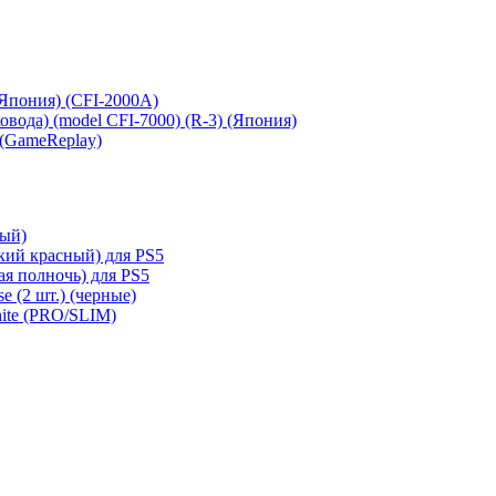
 (Япония) (CFI-2000A)
сковода) (model CFI-7000) (R-3) (Япония)
 (GameReplay)
ный)
кий красный) для PS5
ая полночь) для PS5
e (2 шт.) (черные)
hite (PRO/SLIM)