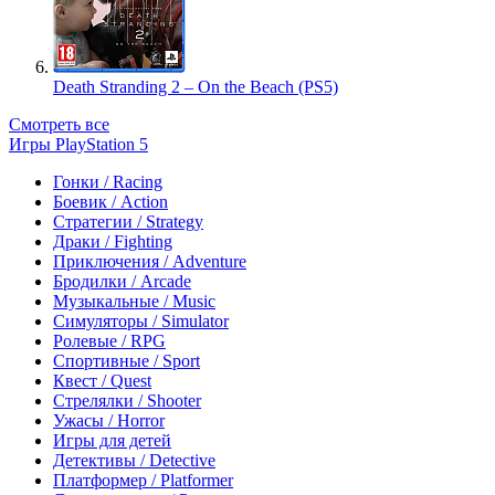
Death Stranding 2 – On the Beach (PS5)
Смотреть все
Игры PlayStation 5
Гонки / Racing
Боевик / Action
Стратегии / Strategy
Драки / Fighting
Приключения / Adventure
Бродилки / Arcade
Музыкальные / Music
Симуляторы / Simulator
Ролевые / RPG
Спортивные / Sport
Квест / Quest
Стрелялки / Shooter
Ужасы / Horror
Игры для детей
Детективы / Detective
Платформер / Platformer