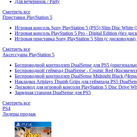
Для вечеринок / Party
Смотреть все
Приставки PlayStation 5
Игровая консоль Sony PlayStation 5 (PS5) Slim Disc White
Игровая консоль PlayStation 5 Pro - Digital Edition (без ди
Игровая приставка Sony PlayStation 5 Slim (с дисководом)
Смотреть все
Аксессуары PlayStation 5
Беспроводной контроллер DualSense для PS5 (оригиналь
Беспроводной геймпад DualSense - Cosmic Red (Космичес
Беспроводной контроллер DualSense Midnight Black (Черн
Накладки Artplays Thumb Grips для геймпада PS5 DualSens
Дисковод для игровой консоли PlayStation 5 Disc Drive W
Зарядная станция DualSense для PS5
Смотреть все
PS4
Лидеры продаж