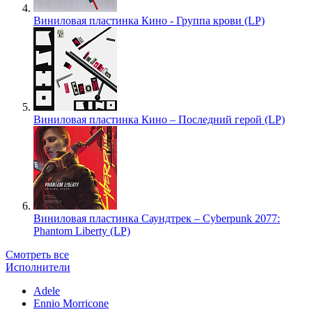
Виниловая пластинка Кино - Группа крови (LP)
Виниловая пластинка Кино – Последний герой (LP)
Виниловая пластинка Саундтрек – Cyberpunk 2077:
Phantom Liberty (LP)
Смотреть все
Исполнители
Adele
Ennio Morricone