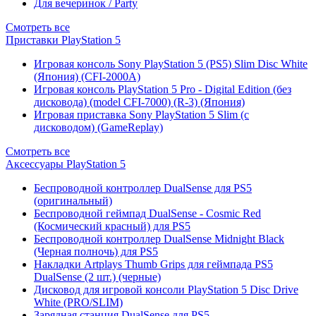
Для вечеринок / Party
Смотреть все
Приставки PlayStation 5
Игровая консоль Sony PlayStation 5 (PS5) Slim Disc White
(Япония) (CFI-2000A)
Игровая консоль PlayStation 5 Pro - Digital Edition (без
дисковода) (model CFI-7000) (R-3) (Япония)
Игровая приставка Sony PlayStation 5 Slim (с
дисководом) (GameReplay)
Смотреть все
Аксессуары PlayStation 5
Беспроводной контроллер DualSense для PS5
(оригинальный)
Беспроводной геймпад DualSense - Cosmic Red
(Космический красный) для PS5
Беспроводной контроллер DualSense Midnight Black
(Черная полночь) для PS5
Накладки Artplays Thumb Grips для геймпада PS5
DualSense (2 шт.) (черные)
Дисковод для игровой консоли PlayStation 5 Disc Drive
White (PRO/SLIM)
Зарядная станция DualSense для PS5