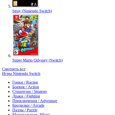
Stray (Nintendo Switch)
Super Mario Odyssey (Switch)
Смотреть все
Игры Nintendo Switch
Гонки / Racing
Боевик / Action
Стратегии / Strategy
Драки / Fighting
Приключения / Adventure
Бродилки / Arcade
Пазлы / Puzzle
Музыкальные / Music