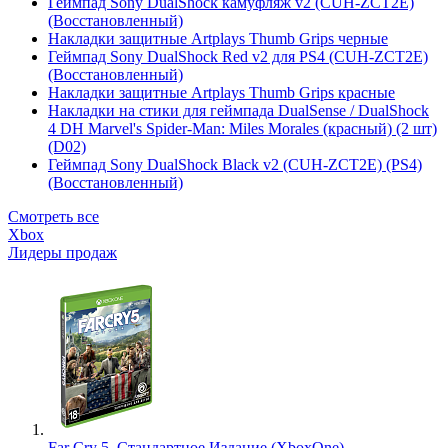
Геймпад Sony DualShock камуфляж v2 (CUH-ZCT2E)
(Восстановленный)
Накладки защитные Artplays Thumb Grips черные
Геймпад Sony DualShock Red v2 для PS4 (CUH-ZCT2E)
(Восстановленный)
Накладки защитные Artplays Thumb Grips красные
Накладки на стики для геймпада DualSense / DualShock
4 DH Marvel's Spider-Man: Miles Morales (красный) (2 шт)
(D02)
Геймпад Sony DualShock Black v2 (CUH-ZCT2E) (PS4)
(Восстановленный)
Смотреть все
Xbox
Лидеры продаж
Far Cry 5. Стандартное Издание (XboxOne)