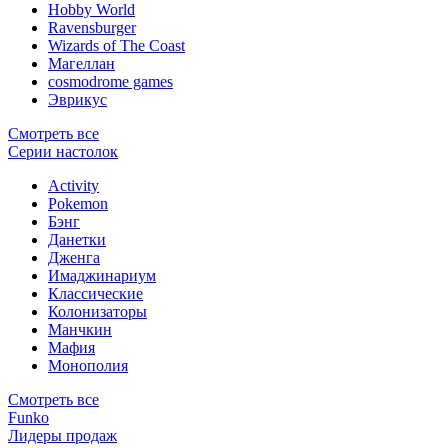
Hobby World
Ravensburger
Wizards of The Coast
Магеллан
сosmodrome games
Эврикус
Смотреть все
Серии настолок
Activity
Pokemon
Бэнг
Данетки
Дженга
Имаджинариум
Классические
Колонизаторы
Манчкин
Мафия
Монополия
Смотреть все
Funko
Лидеры продаж