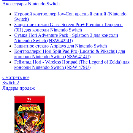
Аксессуары Nintendo Switch
Игровой контроллер Joy-Con красный синий (Nintendo
Switch)
Защитное стекло Glass Screen Pro+ Premium Tempered
(9H) для консоли Nintendo Switch
Сумка Hori Adventure Pack - Splatoon 3 для консоли
Nintendo Switch (NSW-425U)
Защитное стекло Artplays для Nintendo Switch
Контроллеры Hori Split Pad Pro (Lucario & Pikachu) для
консоли Nintendo Switch (NSW-414U)
Геймпад Hori - Wireless Horipad (The Legend of Zelda) для
консоли Nintendo Switch (NSW-479U)
Смотреть все
Switch 2
Лидеры продаж