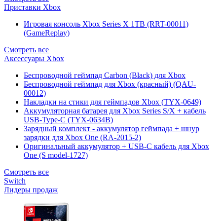
Приставки Xbox
Игровая консоль Xbox Series X 1TB (RRT-00011)
(GameReplay)
Смотреть все
Аксессуары Xbox
Беспроводной геймпад Carbon (Black) для Xbox
Беспроводной геймпад для Xbox (красный) (QAU-
00012)
Накладки на стики для геймпадов Xbox (TYX-0649)
Аккумуляторная батарея для Xbox Series S/X + кабель
USB-Type-C (TYX-0634B)
Зарядный комплект - аккумулятор геймпада + шнур
зарядки для Xbox One (RA-2015-2)
Оригинальный аккумулятор + USB-C кабель для Xbox
One (S model-1727)
Смотреть все
Switch
Лидеры продаж