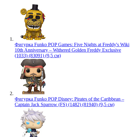
Фигурка Funko POP Games: Five Nights at Freddy's Wiki
10th Anniversary – Withered Golden Freddy Exclusive
(1033) (83091) (9,5 см)
Фигурка Funko POP Disney: Pirates of the Caribbean –
Captain Jack Sparrow (FS) (1482) (81940) (9,5 см)