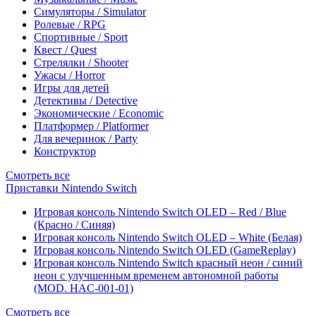
Симуляторы / Simulator
Ролевые / RPG
Спортивные / Sport
Квест / Quest
Стрелялки / Shooter
Ужасы / Horror
Игры для детей
Детективы / Detective
Экономические / Economic
Платформер / Platformer
Для вечеринок / Party
Конструктор
Смотреть все
Приставки Nintendo Switch
Игровая консоль Nintendo Switch OLED – Red / Blue
(Красно / Синяя)
Игровая консоль Nintendo Switch OLED – White (Белая)
Игровая консоль Nintendo Switch OLED (GameReplay)
Игровая консоль Nintendo Switch красный неон / синий
неон с улучшенным временем автономной работы
(MOD. HAC-001-01)
Смотреть все