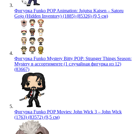
Фигурка Funko POP Animation: Jujutsu Kaisen – Satoru
Gojo (Hidden Inventory) (1885) (85326) (9,5 см)
Фигурка Funko Mystery Bitty POP: Stranger Things Season:
Mystery в ассортименте (1 случайная фигурка из 12)
(83667)
Фигурка Funko POP Movies: John Wick 3 – John Wick
(1763) (83572) (9,5 см)