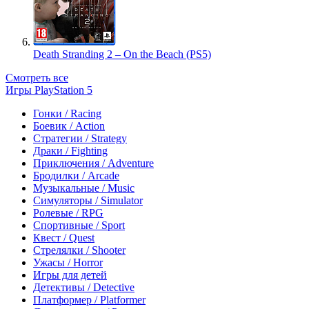
Death Stranding 2 – On the Beach (PS5)
Смотреть все
Игры PlayStation 5
Гонки / Racing
Боевик / Action
Стратегии / Strategy
Драки / Fighting
Приключения / Adventure
Бродилки / Arcade
Музыкальные / Music
Симуляторы / Simulator
Ролевые / RPG
Спортивные / Sport
Квест / Quest
Стрелялки / Shooter
Ужасы / Horror
Игры для детей
Детективы / Detective
Платформер / Platformer