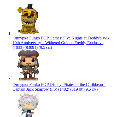
Фигурка Funko POP Games: Five Nights at Freddy's Wiki
10th Anniversary – Withered Golden Freddy Exclusive
(1033) (83091) (9,5 см)
Фигурка Funko POP Disney: Pirates of the Caribbean –
Captain Jack Sparrow (FS) (1482) (81940) (9,5 см)