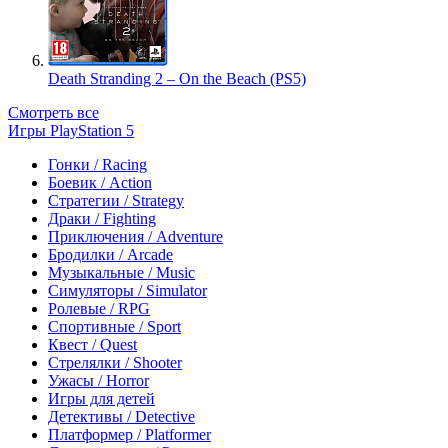
Death Stranding 2 – On the Beach (PS5)
Смотреть все
Игры PlayStation 5
Гонки / Racing
Боевик / Action
Стратегии / Strategy
Драки / Fighting
Приключения / Adventure
Бродилки / Arcade
Музыкальные / Music
Симуляторы / Simulator
Ролевые / RPG
Спортивные / Sport
Квест / Quest
Стрелялки / Shooter
Ужасы / Horror
Игры для детей
Детективы / Detective
Платформер / Platformer