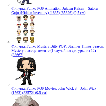
Фигурка Funko POP Animation: Jujutsu Kaisen – Satoru
Gojo (Hidden Inventory) (1885) (85326) (9,5 см)
Фигурка Funko Mystery Bitty POP: Stranger Things Season:
Mystery в ассортименте (1 случайная фигурка из 12)
(83667)
Фигурка Funko POP Movies: John Wick 3 – John Wick
(1763) (83572) (9,5 см)