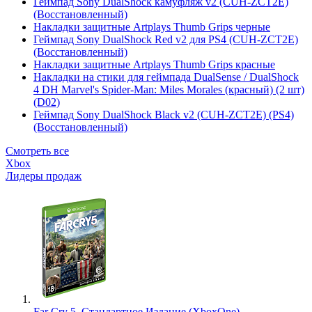
Геймпад Sony DualShock камуфляж v2 (CUH-ZCT2E)
(Восстановленный)
Накладки защитные Artplays Thumb Grips черные
Геймпад Sony DualShock Red v2 для PS4 (CUH-ZCT2E)
(Восстановленный)
Накладки защитные Artplays Thumb Grips красные
Накладки на стики для геймпада DualSense / DualShock
4 DH Marvel's Spider-Man: Miles Morales (красный) (2 шт)
(D02)
Геймпад Sony DualShock Black v2 (CUH-ZCT2E) (PS4)
(Восстановленный)
Смотреть все
Xbox
Лидеры продаж
Far Cry 5. Стандартное Издание (XboxOne)