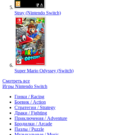
Stray (Nintendo Switch)
Super Mario Odyssey (Switch)
Смотреть все
Игры Nintendo Switch
Гонки / Racing
Боевик / Action
Стратегии / Strategy
Драки / Fighting
Приключения / Adventure
Бродилки / Arcade
Пазлы / Puzzle
Музыкальные / Music