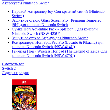
Аксессуары Nintendo Switch
Игровой контроллер Joy-Con красный синий (Nintendo
Switch)
Защитное стекло Glass Screen Pro+ Premium Tempered
(9H) для консоли Nintendo Switch
Сумка Hori Adventure Pack - Splatoon 3 для консоли
Nintendo Switch (NSW-425U)
Защитное стекло Artplays для Nintendo Switch
Контроллеры Hori Split Pad Pro (Lucario & Pikachu) для
консоли Nintendo Switch (NSW-414U)
Геймпад Hori - Wireless Horipad (The Legend of Zelda) для
консоли Nintendo Switch (NSW-479U)
Смотреть все
Switch 2
Лидеры продаж