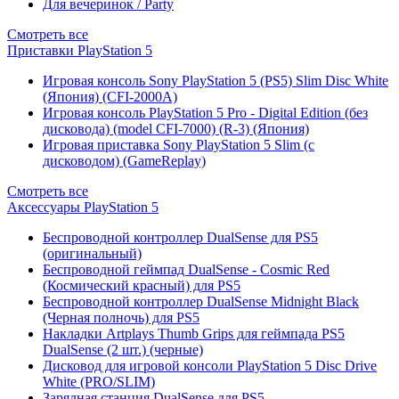
Для вечеринок / Party
Смотреть все
Приставки PlayStation 5
Игровая консоль Sony PlayStation 5 (PS5) Slim Disc White
(Япония) (CFI-2000A)
Игровая консоль PlayStation 5 Pro - Digital Edition (без
дисковода) (model CFI-7000) (R-3) (Япония)
Игровая приставка Sony PlayStation 5 Slim (с
дисководом) (GameReplay)
Смотреть все
Аксессуары PlayStation 5
Беспроводной контроллер DualSense для PS5
(оригинальный)
Беспроводной геймпад DualSense - Cosmic Red
(Космический красный) для PS5
Беспроводной контроллер DualSense Midnight Black
(Черная полночь) для PS5
Накладки Artplays Thumb Grips для геймпада PS5
DualSense (2 шт.) (черные)
Дисковод для игровой консоли PlayStation 5 Disc Drive
White (PRO/SLIM)
Зарядная станция DualSense для PS5