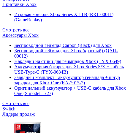
Приставки Xbox
Игровая консоль Xbox Series X 1TB (RRT-00011)
(GameReplay)
Смотреть все
Аксессуары Xbox
Беспроводной геймпад Carbon (Black) для Xbox
Беспроводной геймпад для Xbox (красный) (QAU-
00012)
Накладки на стики для геймпадов Xbox (TYX-0649)
Аккумуляторная батарея для Xbox Series S/X + кабель
USB-Type-C (TYX-0634B)
Зарядный комплект - аккумулятор геймпада + шнур
зарядки для Xbox One (RA-2015-2)
Оригинальный аккумулятор + USB-C кабель для Xbox
One (S model-1727)
Смотреть все
Switch
Лидеры продаж