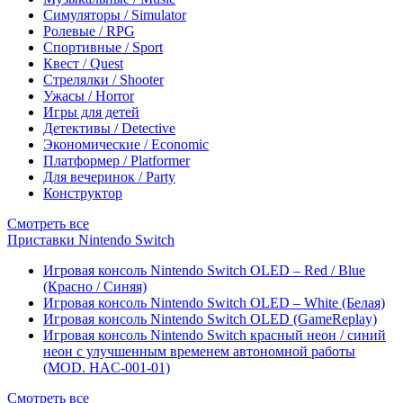
Симуляторы / Simulator
Ролевые / RPG
Спортивные / Sport
Квест / Quest
Стрелялки / Shooter
Ужасы / Horror
Игры для детей
Детективы / Detective
Экономические / Economic
Платформер / Platformer
Для вечеринок / Party
Конструктор
Смотреть все
Приставки Nintendo Switch
Игровая консоль Nintendo Switch OLED – Red / Blue
(Красно / Синяя)
Игровая консоль Nintendo Switch OLED – White (Белая)
Игровая консоль Nintendo Switch OLED (GameReplay)
Игровая консоль Nintendo Switch красный неон / синий
неон с улучшенным временем автономной работы
(MOD. HAC-001-01)
Смотреть все