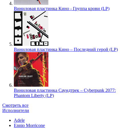
Виниловая пластинка Кино - Группа крови (LP)
Виниловая пластинка Кино – Последний герой (LP)
Виниловая пластинка Саундтрек – Cyberpunk 2077:
Phantom Liberty (LP)
Смотреть все
Исполнители
Adele
Ennio Morricone