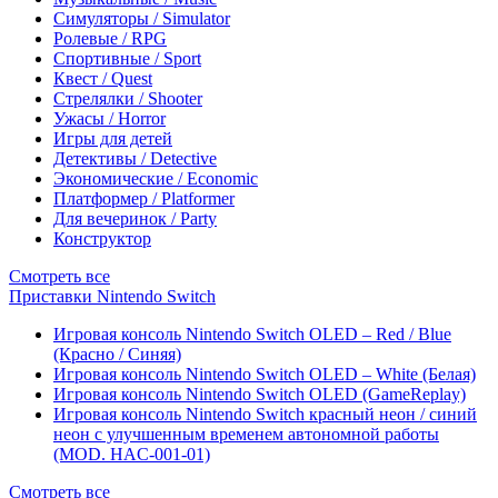
Симуляторы / Simulator
Ролевые / RPG
Спортивные / Sport
Квест / Quest
Стрелялки / Shooter
Ужасы / Horror
Игры для детей
Детективы / Detective
Экономические / Economic
Платформер / Platformer
Для вечеринок / Party
Конструктор
Смотреть все
Приставки Nintendo Switch
Игровая консоль Nintendo Switch OLED – Red / Blue
(Красно / Синяя)
Игровая консоль Nintendo Switch OLED – White (Белая)
Игровая консоль Nintendo Switch OLED (GameReplay)
Игровая консоль Nintendo Switch красный неон / синий
неон с улучшенным временем автономной работы
(MOD. HAC-001-01)
Смотреть все