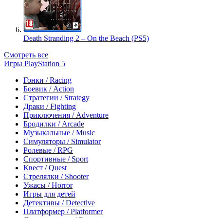
Death Stranding 2 – On the Beach (PS5)
Смотреть все
Игры PlayStation 5
Гонки / Racing
Боевик / Action
Стратегии / Strategy
Драки / Fighting
Приключения / Adventure
Бродилки / Arcade
Музыкальные / Music
Симуляторы / Simulator
Ролевые / RPG
Спортивные / Sport
Квест / Quest
Стрелялки / Shooter
Ужасы / Horror
Игры для детей
Детективы / Detective
Платформер / Platformer