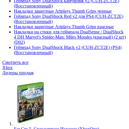
Геймпад Sony DualShock камуфляж v2 (CUH-ZCT2E)
(Восстановленный)
Накладки защитные Artplays Thumb Grips черные
Геймпад Sony DualShock Red v2 для PS4 (CUH-ZCT2E)
(Восстановленный)
Накладки защитные Artplays Thumb Grips красные
Накладки на стики для геймпада DualSense / DualShock
4 DH Marvel's Spider-Man: Miles Morales (красный) (2 шт)
(D02)
Геймпад Sony DualShock Black v2 (CUH-ZCT2E) (PS4)
(Восстановленный)
Смотреть все
Xbox
Лидеры продаж
Far Cry 5. Стандартное Издание (XboxOne)