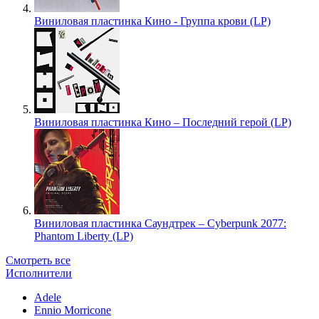
Виниловая пластинка Кино - Группа крови (LP)
Виниловая пластинка Кино – Последний герой (LP)
Виниловая пластинка Саундтрек – Cyberpunk 2077:
Phantom Liberty (LP)
Смотреть все
Исполнители
Adele
Ennio Morricone