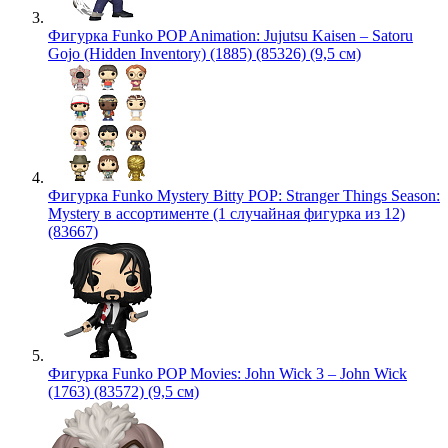
Фигурка Funko POP Animation: Jujutsu Kaisen – Satoru
Gojo (Hidden Inventory) (1885) (85326) (9,5 см)
Фигурка Funko Mystery Bitty POP: Stranger Things Season:
Mystery в ассортименте (1 случайная фигурка из 12)
(83667)
Фигурка Funko POP Movies: John Wick 3 – John Wick
(1763) (83572) (9,5 см)