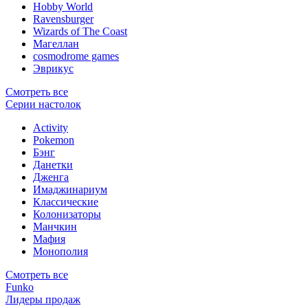
Hobby World
Ravensburger
Wizards of The Coast
Магеллан
сosmodrome games
Эврикус
Смотреть все
Серии настолок
Activity
Pokemon
Бэнг
Данетки
Дженга
Имаджинариум
Классические
Колонизаторы
Манчкин
Мафия
Монополия
Смотреть все
Funko
Лидеры продаж