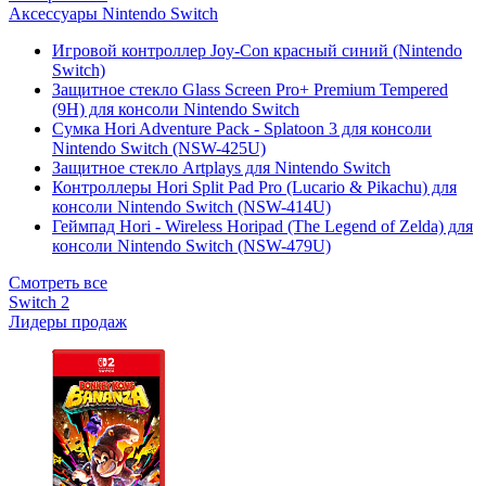
Аксессуары Nintendo Switch
Игровой контроллер Joy-Con красный синий (Nintendo
Switch)
Защитное стекло Glass Screen Pro+ Premium Tempered
(9H) для консоли Nintendo Switch
Сумка Hori Adventure Pack - Splatoon 3 для консоли
Nintendo Switch (NSW-425U)
Защитное стекло Artplays для Nintendo Switch
Контроллеры Hori Split Pad Pro (Lucario & Pikachu) для
консоли Nintendo Switch (NSW-414U)
Геймпад Hori - Wireless Horipad (The Legend of Zelda) для
консоли Nintendo Switch (NSW-479U)
Смотреть все
Switch 2
Лидеры продаж