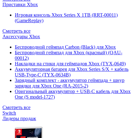
Приставки Xbox
Игровая консоль Xbox Series X 1TB (RRT-00011)
(GameReplay)
Смотреть все
Аксессуары Xbox
Беспроводной геймпад Carbon (Black) для Xbox
Беспроводной геймпад для Xbox (красный) (QAU-
00012)
Накладки на стики для геймпадов Xbox (TYX-0649)
Аккумуляторная батарея для Xbox Series S/X + кабель
USB-Type-C (TYX-0634B)
Зарядный комплект - аккумулятор геймпада + шнур
зарядки для Xbox One (RA-2015-2)
Оригинальный аккумулятор + USB-C кабель для Xbox
One (S model-1727)
Смотреть все
Switch
Лидеры продаж