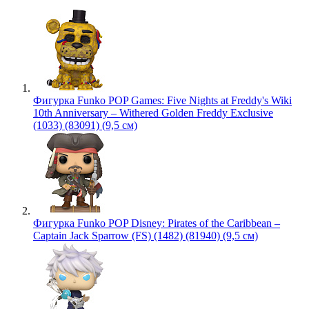
Фигурка Funko POP Games: Five Nights at Freddy's Wiki
10th Anniversary – Withered Golden Freddy Exclusive
(1033) (83091) (9,5 см)
Фигурка Funko POP Disney: Pirates of the Caribbean –
Captain Jack Sparrow (FS) (1482) (81940) (9,5 см)