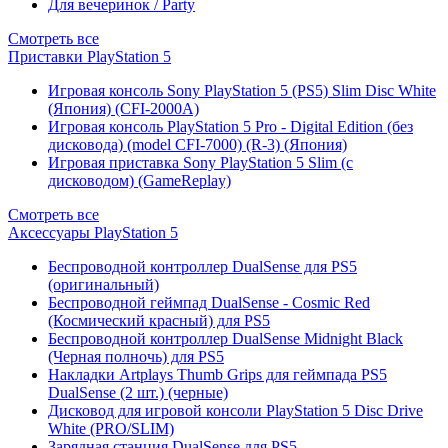
Для вечеринок / Party
Смотреть все
Приставки PlayStation 5
Игровая консоль Sony PlayStation 5 (PS5) Slim Disc White
(Япония) (CFI-2000A)
Игровая консоль PlayStation 5 Pro - Digital Edition (без
дисковода) (model CFI-7000) (R-3) (Япония)
Игровая приставка Sony PlayStation 5 Slim (с
дисководом) (GameReplay)
Смотреть все
Аксессуары PlayStation 5
Беспроводной контроллер DualSense для PS5
(оригинальный)
Беспроводной геймпад DualSense - Cosmic Red
(Космический красный) для PS5
Беспроводной контроллер DualSense Midnight Black
(Черная полночь) для PS5
Накладки Artplays Thumb Grips для геймпада PS5
DualSense (2 шт.) (черные)
Дисковод для игровой консоли PlayStation 5 Disc Drive
White (PRO/SLIM)
Зарядная станция DualSense для PS5