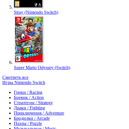
Stray (Nintendo Switch)
Super Mario Odyssey (Switch)
Смотреть все
Игры Nintendo Switch
Гонки / Racing
Боевик / Action
Стратегии / Strategy
Драки / Fighting
Приключения / Adventure
Бродилки / Arcade
Пазлы / Puzzle
Музыкальные / Music