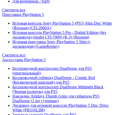
Для вечеринок / Party
Смотреть все
Приставки PlayStation 5
Игровая консоль Sony PlayStation 5 (PS5) Slim Disc White
(Япония) (CFI-2000A)
Игровая консоль PlayStation 5 Pro - Digital Edition (без
дисковода) (model CFI-7000) (R-3) (Япония)
Игровая приставка Sony PlayStation 5 Slim (с
дисководом) (GameReplay)
Смотреть все
Аксессуары PlayStation 5
Беспроводной контроллер DualSense для PS5
(оригинальный)
Беспроводной геймпад DualSense - Cosmic Red
(Космический красный) для PS5
Беспроводной контроллер DualSense Midnight Black
(Черная полночь) для PS5
Накладки Artplays Thumb Grips для геймпада PS5
DualSense (2 шт.) (черные)
Дисковод для игровой консоли PlayStation 5 Disc Drive
White (PRO/SLIM)
Зарядная станция DualSense для PS5