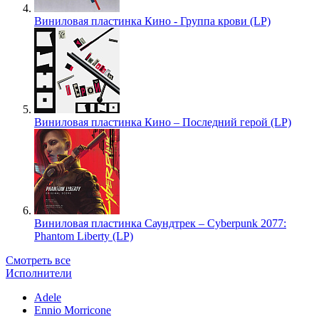
Виниловая пластинка Кино - Группа крови (LP)
Виниловая пластинка Кино – Последний герой (LP)
Виниловая пластинка Саундтрек – Cyberpunk 2077:
Phantom Liberty (LP)
Смотреть все
Исполнители
Adele
Ennio Morricone