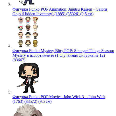
Фигурка Funko POP Animation: Jujutsu Kaisen – Satoru
Gojo (Hidden Inventory) (1885) (85326) (9,5 см)
Фигурка Funko Mystery Bitty POP: Stranger Things Season:
Mystery в ассортименте (1 случайная фигурка из 12)
(83667)
Фигурка Funko POP Movies: John Wick 3 – John Wick
(1763) (83572) (9,5 см)