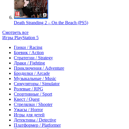
Death Stranding 2 – On the Beach (PS5)
Смотреть все
Игры PlayStation 5
Гонки / Racing
Боевик / Action
Стратегии / Strategy
Драки / Fighting
Приключения / Adventure
Бродилки / Arcade
Музыкальные / Music
Симуляторы / Simulator
Ролевые / RPG
Спортивные / Sport
Квест / Quest
Стрелялки / Shooter
Ужасы / Horror
Игры для детей
Детективы / Detective
Платформер / Platformer