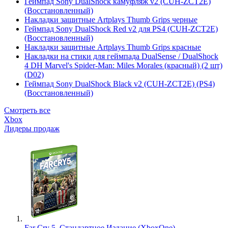
Геймпад Sony DualShock камуфляж v2 (CUH-ZCT2E)
(Восстановленный)
Накладки защитные Artplays Thumb Grips черные
Геймпад Sony DualShock Red v2 для PS4 (CUH-ZCT2E)
(Восстановленный)
Накладки защитные Artplays Thumb Grips красные
Накладки на стики для геймпада DualSense / DualShock
4 DH Marvel's Spider-Man: Miles Morales (красный) (2 шт)
(D02)
Геймпад Sony DualShock Black v2 (CUH-ZCT2E) (PS4)
(Восстановленный)
Смотреть все
Xbox
Лидеры продаж
Far Cry 5. Стандартное Издание (XboxOne)