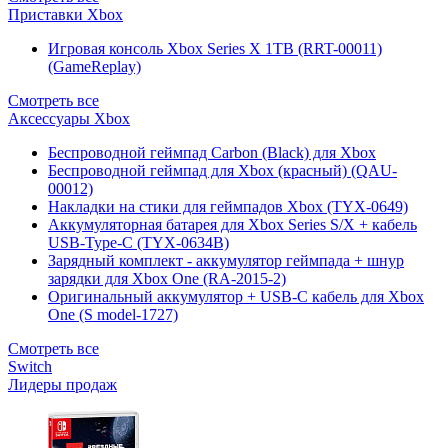
Приставки Xbox
Игровая консоль Xbox Series X 1TB (RRT-00011)
(GameReplay)
Смотреть все
Аксессуары Xbox
Беспроводной геймпад Carbon (Black) для Xbox
Беспроводной геймпад для Xbox (красный) (QAU-
00012)
Накладки на стики для геймпадов Xbox (TYX-0649)
Аккумуляторная батарея для Xbox Series S/X + кабель
USB-Type-C (TYX-0634B)
Зарядный комплект - аккумулятор геймпада + шнур
зарядки для Xbox One (RA-2015-2)
Оригинальный аккумулятор + USB-C кабель для Xbox
One (S model-1727)
Смотреть все
Switch
Лидеры продаж