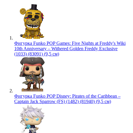
Фигурка Funko POP Games: Five Nights at Freddy's Wiki
10th Anniversary – Withered Golden Freddy Exclusive
(1033) (83091) (9,5 см)
Фигурка Funko POP Disney: Pirates of the Caribbean –
Captain Jack Sparrow (FS) (1482) (81940) (9,5 см)