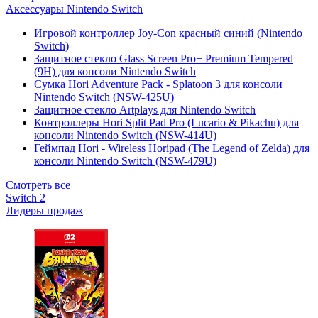
Аксессуары Nintendo Switch
Игровой контроллер Joy-Con красный синий (Nintendo
Switch)
Защитное стекло Glass Screen Pro+ Premium Tempered
(9H) для консоли Nintendo Switch
Сумка Hori Adventure Pack - Splatoon 3 для консоли
Nintendo Switch (NSW-425U)
Защитное стекло Artplays для Nintendo Switch
Контроллеры Hori Split Pad Pro (Lucario & Pikachu) для
консоли Nintendo Switch (NSW-414U)
Геймпад Hori - Wireless Horipad (The Legend of Zelda) для
консоли Nintendo Switch (NSW-479U)
Смотреть все
Switch 2
Лидеры продаж