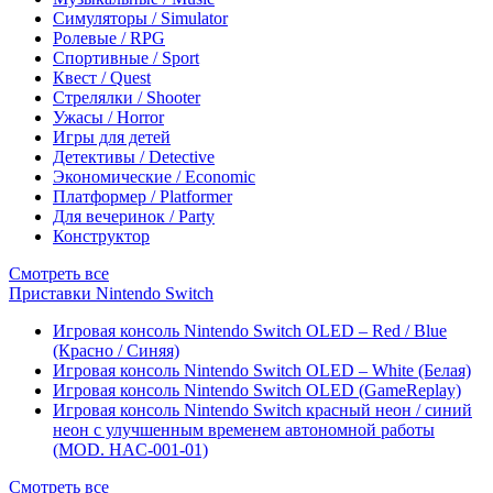
Симуляторы / Simulator
Ролевые / RPG
Спортивные / Sport
Квест / Quest
Стрелялки / Shooter
Ужасы / Horror
Игры для детей
Детективы / Detective
Экономические / Economic
Платформер / Platformer
Для вечеринок / Party
Конструктор
Смотреть все
Приставки Nintendo Switch
Игровая консоль Nintendo Switch OLED – Red / Blue
(Красно / Синяя)
Игровая консоль Nintendo Switch OLED – White (Белая)
Игровая консоль Nintendo Switch OLED (GameReplay)
Игровая консоль Nintendo Switch красный неон / синий
неон с улучшенным временем автономной работы
(MOD. HAC-001-01)
Смотреть все