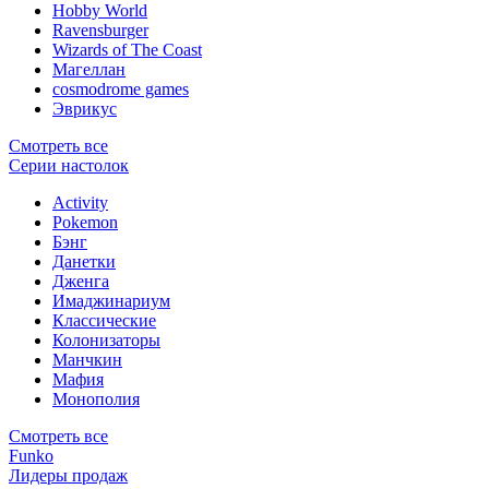
Hobby World
Ravensburger
Wizards of The Coast
Магеллан
сosmodrome games
Эврикус
Смотреть все
Серии настолок
Activity
Pokemon
Бэнг
Данетки
Дженга
Имаджинариум
Классические
Колонизаторы
Манчкин
Мафия
Монополия
Смотреть все
Funko
Лидеры продаж