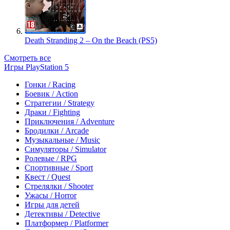
Death Stranding 2 – On the Beach (PS5)
Смотреть все
Игры PlayStation 5
Гонки / Racing
Боевик / Action
Стратегии / Strategy
Драки / Fighting
Приключения / Adventure
Бродилки / Arcade
Музыкальные / Music
Симуляторы / Simulator
Ролевые / RPG
Спортивные / Sport
Квест / Quest
Стрелялки / Shooter
Ужасы / Horror
Игры для детей
Детективы / Detective
Платформер / Platformer