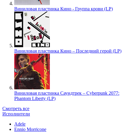
Виниловая пластинка Кино - Группа крови (LP)
Виниловая пластинка Кино – Последний герой (LP)
Виниловая пластинка Саундтрек – Cyberpunk 2077:
Phantom Liberty (LP)
Смотреть все
Исполнители
Adele
Ennio Morricone