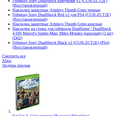
Геймпад Sony DualShock камуфляж v2 (CUH-ZCT2E)
(Восстановленный)
Накладки защитные Artplays Thumb Grips черные
Геймпад Sony DualShock Red v2 для PS4 (CUH-ZCT2E)
(Восстановленный)
Накладки защитные Artplays Thumb Grips красные
Накладки на стики для геймпада DualSense / DualShock
4 DH Marvel's Spider-Man: Miles Morales (красный) (2 шт)
(D02)
Геймпад Sony DualShock Black v2 (CUH-ZCT2E) (PS4)
(Восстановленный)
Смотреть все
Xbox
Лидеры продаж
Far Cry 5. Стандартное Издание (XboxOne)