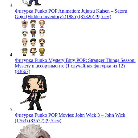
Фигурка Funko POP Animation: Jujutsu Kaisen – Satoru
Gojo (Hidden Inventory) (1885) (85326) (9,5 см)
Фигурка Funko Mystery Bitty POP: Stranger Things Season:
Mystery в ассортименте (1 случайная фигурка из 12)
(83667)
Фигурка Funko POP Movies: John Wick 3 – John Wick
(1763) (83572) (9,5 см)