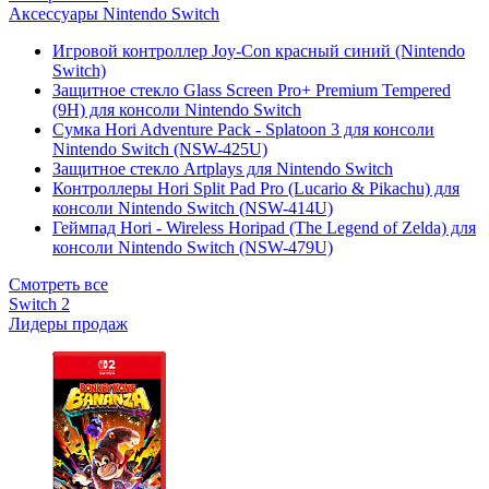
Аксессуары Nintendo Switch
Игровой контроллер Joy-Con красный синий (Nintendo
Switch)
Защитное стекло Glass Screen Pro+ Premium Tempered
(9H) для консоли Nintendo Switch
Сумка Hori Adventure Pack - Splatoon 3 для консоли
Nintendo Switch (NSW-425U)
Защитное стекло Artplays для Nintendo Switch
Контроллеры Hori Split Pad Pro (Lucario & Pikachu) для
консоли Nintendo Switch (NSW-414U)
Геймпад Hori - Wireless Horipad (The Legend of Zelda) для
консоли Nintendo Switch (NSW-479U)
Смотреть все
Switch 2
Лидеры продаж