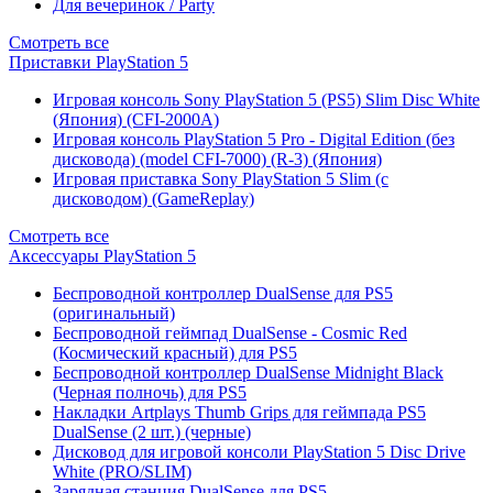
Для вечеринок / Party
Смотреть все
Приставки PlayStation 5
Игровая консоль Sony PlayStation 5 (PS5) Slim Disc White
(Япония) (CFI-2000A)
Игровая консоль PlayStation 5 Pro - Digital Edition (без
дисковода) (model CFI-7000) (R-3) (Япония)
Игровая приставка Sony PlayStation 5 Slim (с
дисководом) (GameReplay)
Смотреть все
Аксессуары PlayStation 5
Беспроводной контроллер DualSense для PS5
(оригинальный)
Беспроводной геймпад DualSense - Cosmic Red
(Космический красный) для PS5
Беспроводной контроллер DualSense Midnight Black
(Черная полночь) для PS5
Накладки Artplays Thumb Grips для геймпада PS5
DualSense (2 шт.) (черные)
Дисковод для игровой консоли PlayStation 5 Disc Drive
White (PRO/SLIM)
Зарядная станция DualSense для PS5