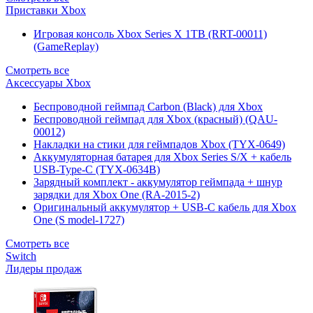
Приставки Xbox
Игровая консоль Xbox Series X 1TB (RRT-00011)
(GameReplay)
Смотреть все
Аксессуары Xbox
Беспроводной геймпад Carbon (Black) для Xbox
Беспроводной геймпад для Xbox (красный) (QAU-
00012)
Накладки на стики для геймпадов Xbox (TYX-0649)
Аккумуляторная батарея для Xbox Series S/X + кабель
USB-Type-C (TYX-0634B)
Зарядный комплект - аккумулятор геймпада + шнур
зарядки для Xbox One (RA-2015-2)
Оригинальный аккумулятор + USB-C кабель для Xbox
One (S model-1727)
Смотреть все
Switch
Лидеры продаж