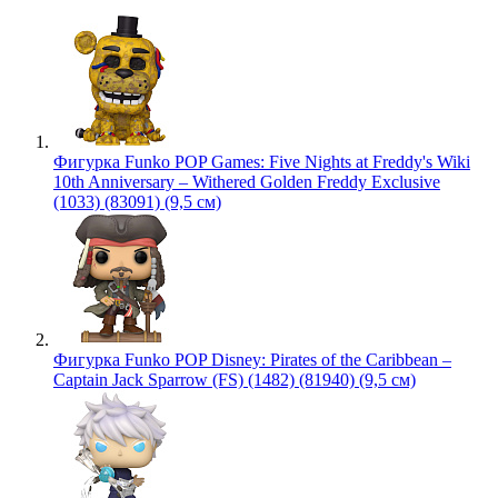
Фигурка Funko POP Games: Five Nights at Freddy's Wiki
10th Anniversary – Withered Golden Freddy Exclusive
(1033) (83091) (9,5 см)
Фигурка Funko POP Disney: Pirates of the Caribbean –
Captain Jack Sparrow (FS) (1482) (81940) (9,5 см)