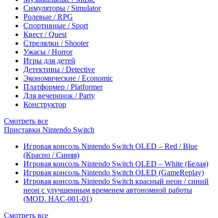
Симуляторы / Simulator
Ролевые / RPG
Спортивные / Sport
Квест / Quest
Стрелялки / Shooter
Ужасы / Horror
Игры для детей
Детективы / Detective
Экономические / Economic
Платформер / Platformer
Для вечеринок / Party
Конструктор
Смотреть все
Приставки Nintendo Switch
Игровая консоль Nintendo Switch OLED – Red / Blue
(Красно / Синяя)
Игровая консоль Nintendo Switch OLED – White (Белая)
Игровая консоль Nintendo Switch OLED (GameReplay)
Игровая консоль Nintendo Switch красный неон / синий
неон с улучшенным временем автономной работы
(MOD. HAC-001-01)
Смотреть все