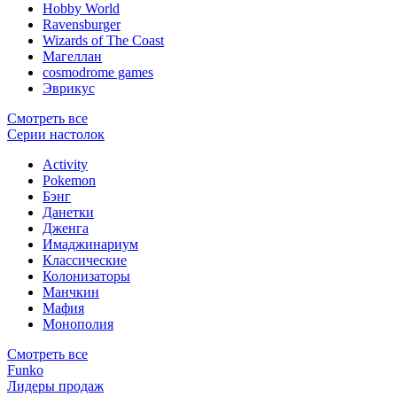
Hobby World
Ravensburger
Wizards of The Coast
Магеллан
сosmodrome games
Эврикус
Смотреть все
Серии настолок
Activity
Pokemon
Бэнг
Данетки
Дженга
Имаджинариум
Классические
Колонизаторы
Манчкин
Мафия
Монополия
Смотреть все
Funko
Лидеры продаж