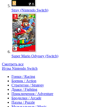
Stray (Nintendo Switch)
Super Mario Odyssey (Switch)
Смотреть все
Игры Nintendo Switch
Гонки / Racing
Боевик / Action
Стратегии / Strategy
Драки / Fighting
Приключения / Adventure
Бродилки / Arcade
Пазлы / Puzzle
Музыкальные / Music