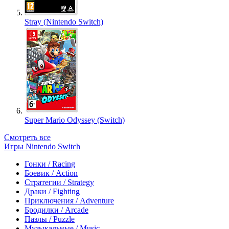
Stray (Nintendo Switch)
Super Mario Odyssey (Switch)
Смотреть все
Игры Nintendo Switch
Гонки / Racing
Боевик / Action
Стратегии / Strategy
Драки / Fighting
Приключения / Adventure
Бродилки / Arcade
Пазлы / Puzzle
Музыкальные / Music