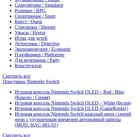
Симуляторы / Simulator
Ролевые / RPG
Спортивные / Sport
Квест / Quest
Стрелялки / Shooter
Ужасы / Horror
Игры для детей
Детективы / Detective
Экономические / Economic
Платформер / Platformer
Для вечеринок / Party
Конструктор
Смотреть все
Приставки Nintendo Switch
Игровая консоль Nintendo Switch OLED – Red / Blue
(Красно / Синяя)
Игровая консоль Nintendo Switch OLED – White (Белая)
Игровая консоль Nintendo Switch OLED (GameReplay)
Игровая консоль Nintendo Switch красный неон / синий
неон с улучшенным временем автономной работы
(MOD. HAC-001-01)
Смотреть все