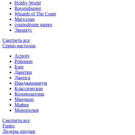
Hobby World
Ravensburger
Wizards of The Coast
Магеллан
сosmodrome games
Эврикус
Смотреть все
Серии настолок
Activity
Pokemon
Бэнг
Данетки
Дженга
Имаджинариум
Классические
Колонизаторы
Манчкин
Мафия
Монополия
Смотреть все
Funko
Лидеры продаж