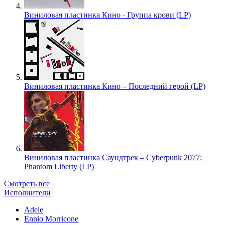
Виниловая пластинка Кино - Группа крови (LP)
Виниловая пластинка Кино – Последний герой (LP)
Виниловая пластинка Саундтрек – Cyberpunk 2077:
Phantom Liberty (LP)
Смотреть все
Исполнители
Adele
Ennio Morricone