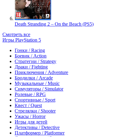
Death Stranding 2 – On the Beach (PS5)
Смотреть все
Игры PlayStation 5
Гонки / Racing
Боевик / Action
Стратегии / Strategy
Драки / Fighting
Приключения / Adventure
Бродилки / Arcade
Музыкальные / Music
Симуляторы / Simulator
Ролевые / RPG
Спортивные / Sport
Квест / Quest
Стрелялки / Shooter
Ужасы / Horror
Игры для детей
Детективы / Detective
Платформер / Platformer