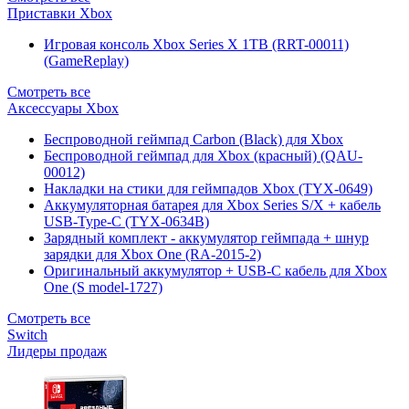
Приставки Xbox
Игровая консоль Xbox Series X 1TB (RRT-00011)
(GameReplay)
Смотреть все
Аксессуары Xbox
Беспроводной геймпад Carbon (Black) для Xbox
Беспроводной геймпад для Xbox (красный) (QAU-
00012)
Накладки на стики для геймпадов Xbox (TYX-0649)
Аккумуляторная батарея для Xbox Series S/X + кабель
USB-Type-C (TYX-0634B)
Зарядный комплект - аккумулятор геймпада + шнур
зарядки для Xbox One (RA-2015-2)
Оригинальный аккумулятор + USB-C кабель для Xbox
One (S model-1727)
Смотреть все
Switch
Лидеры продаж