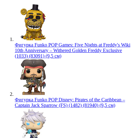
Фигурка Funko POP Games: Five Nights at Freddy's Wiki
10th Anniversary – Withered Golden Freddy Exclusive
(1033) (83091) (9,5 см)
Фигурка Funko POP Disney: Pirates of the Caribbean –
Captain Jack Sparrow (FS) (1482) (81940) (9,5 см)