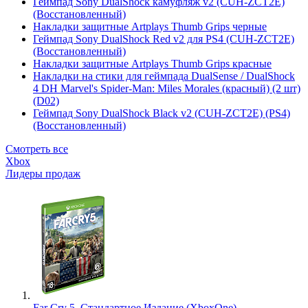
Геймпад Sony DualShock камуфляж v2 (CUH-ZCT2E)
(Восстановленный)
Накладки защитные Artplays Thumb Grips черные
Геймпад Sony DualShock Red v2 для PS4 (CUH-ZCT2E)
(Восстановленный)
Накладки защитные Artplays Thumb Grips красные
Накладки на стики для геймпада DualSense / DualShock
4 DH Marvel's Spider-Man: Miles Morales (красный) (2 шт)
(D02)
Геймпад Sony DualShock Black v2 (CUH-ZCT2E) (PS4)
(Восстановленный)
Смотреть все
Xbox
Лидеры продаж
Far Cry 5. Стандартное Издание (XboxOne)