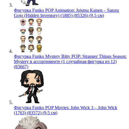
Фигурка Funko POP Animation: Jujutsu Kaisen – Satoru
Gojo (Hidden Inventory) (1885) (85326) (9,5 см)
Фигурка Funko Mystery Bitty POP: Stranger Things Season:
Mystery в ассортименте (1 случайная фигурка из 12)
(83667)
Фигурка Funko POP Movies: John Wick 3 – John Wick
(1763) (83572) (9,5 см)