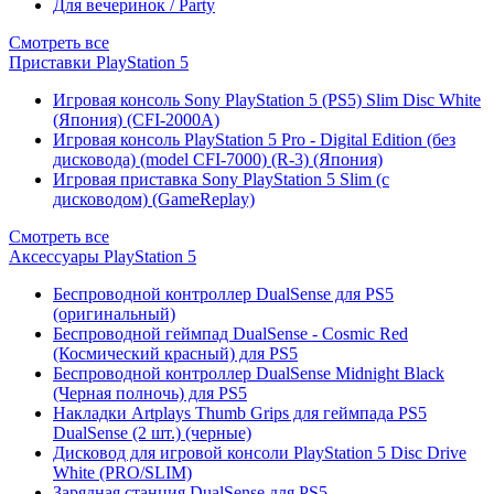
Для вечеринок / Party
Смотреть все
Приставки PlayStation 5
Игровая консоль Sony PlayStation 5 (PS5) Slim Disc White
(Япония) (CFI-2000A)
Игровая консоль PlayStation 5 Pro - Digital Edition (без
дисковода) (model CFI-7000) (R-3) (Япония)
Игровая приставка Sony PlayStation 5 Slim (с
дисководом) (GameReplay)
Смотреть все
Аксессуары PlayStation 5
Беспроводной контроллер DualSense для PS5
(оригинальный)
Беспроводной геймпад DualSense - Cosmic Red
(Космический красный) для PS5
Беспроводной контроллер DualSense Midnight Black
(Черная полночь) для PS5
Накладки Artplays Thumb Grips для геймпада PS5
DualSense (2 шт.) (черные)
Дисковод для игровой консоли PlayStation 5 Disc Drive
White (PRO/SLIM)
Зарядная станция DualSense для PS5