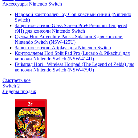
Аксессуары Nintendo Switch
Игровой контроллер Joy-Con красный синий (Nintendo
Switch)
Защитное стекло Glass Screen Pro+ Premium Tempered
(9H) для консоли Nintendo Switch
Сумка Hori Adventure Pack - Splatoon 3 для консоли
Nintendo Switch (NSW-425U)
Защитное стекло Artplays для Nintendo Switch
Контроллеры Hori Split Pad Pro (Lucario & Pikachu) для
консоли Nintendo Switch (NSW-414U)
Геймпад Hori - Wireless Horipad (The Legend of Zelda) для
консоли Nintendo Switch (NSW-479U)
Смотреть все
Switch 2
Лидеры продаж