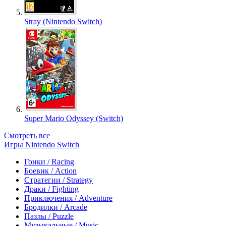
Stray (Nintendo Switch)
Super Mario Odyssey (Switch)
Смотреть все
Игры Nintendo Switch
Гонки / Racing
Боевик / Action
Стратегии / Strategy
Драки / Fighting
Приключения / Adventure
Бродилки / Arcade
Пазлы / Puzzle
Музыкальные / Music