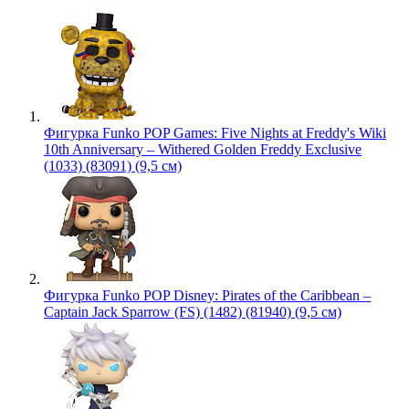
Фигурка Funko POP Games: Five Nights at Freddy's Wiki
10th Anniversary – Withered Golden Freddy Exclusive
(1033) (83091) (9,5 см)
Фигурка Funko POP Disney: Pirates of the Caribbean –
Captain Jack Sparrow (FS) (1482) (81940) (9,5 см)