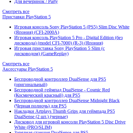
Для вечеринок / Party
Смотреть все
Приставки PlayStation 5
Игровая консоль Sony PlayStation 5 (PS5) Slim Disc White
(Япония) (CFI-2000A)
Игровая консоль PlayStation 5 Pro - Digital Edition (без
дисковода) (model CFI-7000) (R-3) (Япония)
Игровая приставка Sony PlayStation 5 Slim (с
дисководом) (GameReplay)
Смотреть все
Аксессуары PlayStation 5
Беспроводной контроллер DualSense для PS5
(оригинальный)
Беспроводной геймпад DualSense - Cosmic Red
(Космический красный) для PS5
Беспроводной контроллер DualSense Midnight Black
(Черная полночь) для PS5
Накладки Artplays Thumb Grips для геймпада PS5
DualSense (2 шт.) (черные)
Дисковод для игровой консоли PlayStation 5 Disc Drive
White (PRO/SLIM)
Зарядная станция DualSense для PS5