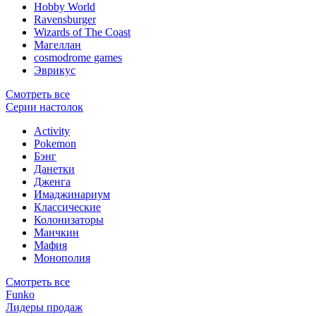
Hobby World
Ravensburger
Wizards of The Coast
Магеллан
сosmodrome games
Эврикус
Смотреть все
Серии настолок
Activity
Pokemon
Бэнг
Данетки
Дженга
Имаджинариум
Классические
Колонизаторы
Манчкин
Мафия
Монополия
Смотреть все
Funko
Лидеры продаж