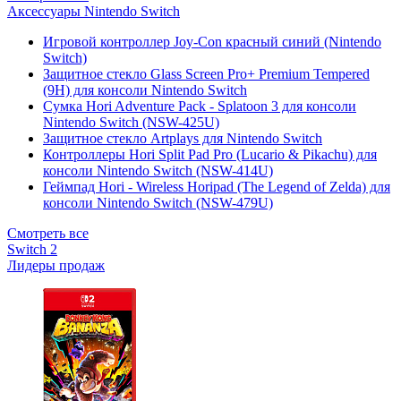
Аксессуары Nintendo Switch
Игровой контроллер Joy-Con красный синий (Nintendo
Switch)
Защитное стекло Glass Screen Pro+ Premium Tempered
(9H) для консоли Nintendo Switch
Сумка Hori Adventure Pack - Splatoon 3 для консоли
Nintendo Switch (NSW-425U)
Защитное стекло Artplays для Nintendo Switch
Контроллеры Hori Split Pad Pro (Lucario & Pikachu) для
консоли Nintendo Switch (NSW-414U)
Геймпад Hori - Wireless Horipad (The Legend of Zelda) для
консоли Nintendo Switch (NSW-479U)
Смотреть все
Switch 2
Лидеры продаж