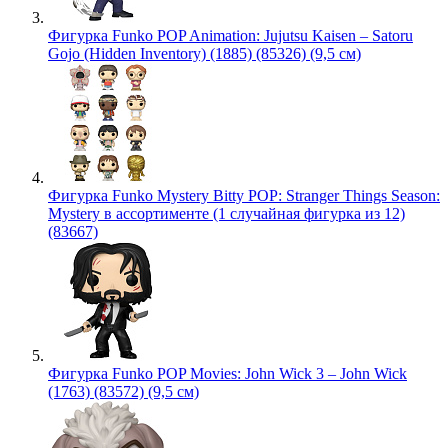
Фигурка Funko POP Animation: Jujutsu Kaisen – Satoru
Gojo (Hidden Inventory) (1885) (85326) (9,5 см)
Фигурка Funko Mystery Bitty POP: Stranger Things Season:
Mystery в ассортименте (1 случайная фигурка из 12)
(83667)
Фигурка Funko POP Movies: John Wick 3 – John Wick
(1763) (83572) (9,5 см)