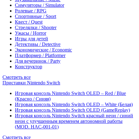
Симуляторы / Simulator
Ролевые / RPG
Спортивные / Sport
Квест / Quest
Стрелялки / Shooter
Ужасы / Horror
Игры для детей
Детективы / Detective
Экономические / Economic
Платформер / Platformer
Для вечеринок / Party
Конструктор
Смотреть все
Приставки Nintendo Switch
Игровая консоль Nintendo Switch OLED – Red / Blue
(Красно / Синяя)
Игровая консоль Nintendo Switch OLED – White (Белая)
Игровая консоль Nintendo Switch OLED (GameReplay)
Игровая консоль Nintendo Switch красный неон / синий
неон с улучшенным временем автономной работы
(MOD. HAC-001-01)
Смотреть все