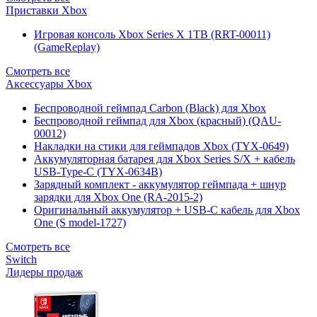
Приставки Xbox
Игровая консоль Xbox Series X 1TB (RRT-00011)
(GameReplay)
Смотреть все
Аксессуары Xbox
Беспроводной геймпад Carbon (Black) для Xbox
Беспроводной геймпад для Xbox (красный) (QAU-
00012)
Накладки на стики для геймпадов Xbox (TYX-0649)
Аккумуляторная батарея для Xbox Series S/X + кабель
USB-Type-C (TYX-0634B)
Зарядный комплект - аккумулятор геймпада + шнур
зарядки для Xbox One (RA-2015-2)
Оригинальный аккумулятор + USB-C кабель для Xbox
One (S model-1727)
Смотреть все
Switch
Лидеры продаж