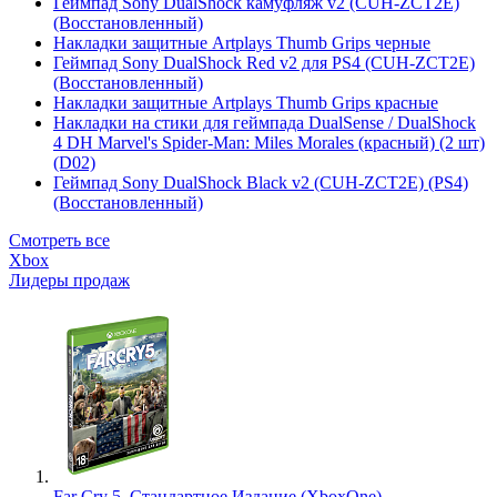
Геймпад Sony DualShock камуфляж v2 (CUH-ZCT2E)
(Восстановленный)
Накладки защитные Artplays Thumb Grips черные
Геймпад Sony DualShock Red v2 для PS4 (CUH-ZCT2E)
(Восстановленный)
Накладки защитные Artplays Thumb Grips красные
Накладки на стики для геймпада DualSense / DualShock
4 DH Marvel's Spider-Man: Miles Morales (красный) (2 шт)
(D02)
Геймпад Sony DualShock Black v2 (CUH-ZCT2E) (PS4)
(Восстановленный)
Смотреть все
Xbox
Лидеры продаж
Far Cry 5. Стандартное Издание (XboxOne)