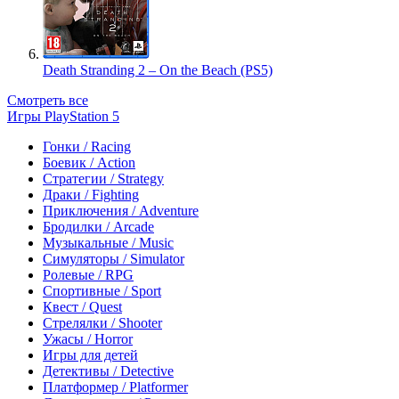
Death Stranding 2 – On the Beach (PS5)
Смотреть все
Игры PlayStation 5
Гонки / Racing
Боевик / Action
Стратегии / Strategy
Драки / Fighting
Приключения / Adventure
Бродилки / Arcade
Музыкальные / Music
Симуляторы / Simulator
Ролевые / RPG
Спортивные / Sport
Квест / Quest
Стрелялки / Shooter
Ужасы / Horror
Игры для детей
Детективы / Detective
Платформер / Platformer