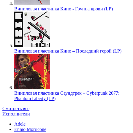
Виниловая пластинка Кино - Группа крови (LP)
Виниловая пластинка Кино – Последний герой (LP)
Виниловая пластинка Саундтрек – Cyberpunk 2077:
Phantom Liberty (LP)
Смотреть все
Исполнители
Adele
Ennio Morricone