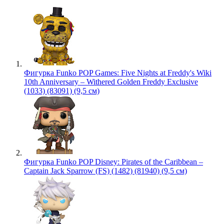
Фигурка Funko POP Games: Five Nights at Freddy's Wiki
10th Anniversary – Withered Golden Freddy Exclusive
(1033) (83091) (9,5 см)
Фигурка Funko POP Disney: Pirates of the Caribbean –
Captain Jack Sparrow (FS) (1482) (81940) (9,5 см)