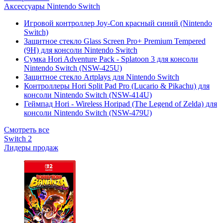
Аксессуары Nintendo Switch
Игровой контроллер Joy-Con красный синий (Nintendo
Switch)
Защитное стекло Glass Screen Pro+ Premium Tempered
(9H) для консоли Nintendo Switch
Сумка Hori Adventure Pack - Splatoon 3 для консоли
Nintendo Switch (NSW-425U)
Защитное стекло Artplays для Nintendo Switch
Контроллеры Hori Split Pad Pro (Lucario & Pikachu) для
консоли Nintendo Switch (NSW-414U)
Геймпад Hori - Wireless Horipad (The Legend of Zelda) для
консоли Nintendo Switch (NSW-479U)
Смотреть все
Switch 2
Лидеры продаж