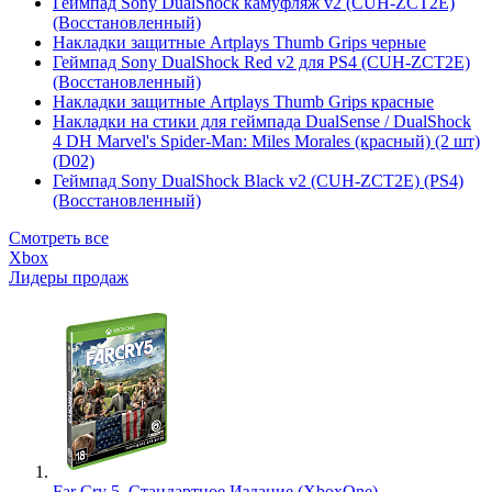
Геймпад Sony DualShock камуфляж v2 (CUH-ZCT2E)
(Восстановленный)
Накладки защитные Artplays Thumb Grips черные
Геймпад Sony DualShock Red v2 для PS4 (CUH-ZCT2E)
(Восстановленный)
Накладки защитные Artplays Thumb Grips красные
Накладки на стики для геймпада DualSense / DualShock
4 DH Marvel's Spider-Man: Miles Morales (красный) (2 шт)
(D02)
Геймпад Sony DualShock Black v2 (CUH-ZCT2E) (PS4)
(Восстановленный)
Смотреть все
Xbox
Лидеры продаж
Far Cry 5. Стандартное Издание (XboxOne)