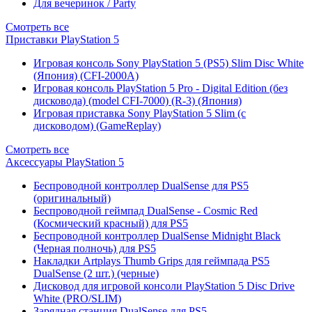
Для вечеринок / Party
Смотреть все
Приставки PlayStation 5
Игровая консоль Sony PlayStation 5 (PS5) Slim Disc White
(Япония) (CFI-2000A)
Игровая консоль PlayStation 5 Pro - Digital Edition (без
дисковода) (model CFI-7000) (R-3) (Япония)
Игровая приставка Sony PlayStation 5 Slim (с
дисководом) (GameReplay)
Смотреть все
Аксессуары PlayStation 5
Беспроводной контроллер DualSense для PS5
(оригинальный)
Беспроводной геймпад DualSense - Cosmic Red
(Космический красный) для PS5
Беспроводной контроллер DualSense Midnight Black
(Черная полночь) для PS5
Накладки Artplays Thumb Grips для геймпада PS5
DualSense (2 шт.) (черные)
Дисковод для игровой консоли PlayStation 5 Disc Drive
White (PRO/SLIM)
Зарядная станция DualSense для PS5