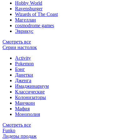
Hobby World
Ravensburger
Wizards of The Coast
Магеллан
сosmodrome games
Эврикус
Смотреть все
Серии настолок
Activity
Pokemon
Бэнг
Данетки
Дженга
Имаджинариум
Классические
Колонизаторы
Манчкин
Мафия
Монополия
Смотреть все
Funko
Лидеры продаж