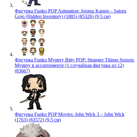
Фигурка Funko POP Animation: Jujutsu Kaisen – Satoru
Gojo (Hidden Inventory) (1885) (85326) (9,5 см)
Фигурка Funko Mystery Bitty POP: Stranger Things Season:
Mystery в ассортименте (1 случайная фигурка из 12)
(83667)
Фигурка Funko POP Movies: John Wick 3 – John Wick
(1763) (83572) (9,5 см)