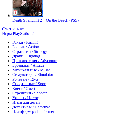
Death Stranding 2 – On the Beach (PS5)
Смотреть все
Игры PlayStation 5
Гонки / Racing
Боевик / Action
Стратегии / Strategy
Драки / Fighting
Приключения / Adventure
Бродилки / Arcade
Музыкальные / Music
Симуляторы / Simulator
Ролевые / RPG
Спортивные / Sport
Квест / Quest
Стрелялки / Shooter
Ужасы / Horror
Игры для детей
Детективы / Detective
Платформер / Platformer