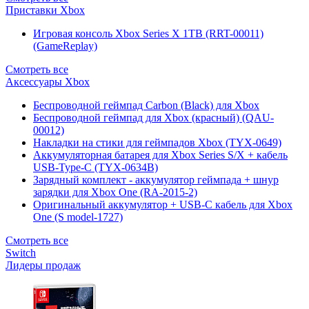
Приставки Xbox
Игровая консоль Xbox Series X 1TB (RRT-00011)
(GameReplay)
Смотреть все
Аксессуары Xbox
Беспроводной геймпад Carbon (Black) для Xbox
Беспроводной геймпад для Xbox (красный) (QAU-
00012)
Накладки на стики для геймпадов Xbox (TYX-0649)
Аккумуляторная батарея для Xbox Series S/X + кабель
USB-Type-C (TYX-0634B)
Зарядный комплект - аккумулятор геймпада + шнур
зарядки для Xbox One (RA-2015-2)
Оригинальный аккумулятор + USB-C кабель для Xbox
One (S model-1727)
Смотреть все
Switch
Лидеры продаж