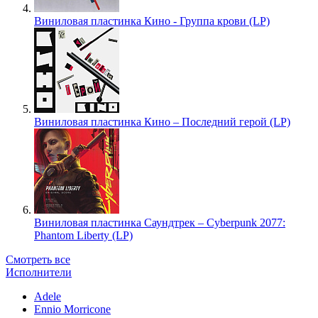
Виниловая пластинка Кино - Группа крови (LP)
Виниловая пластинка Кино – Последний герой (LP)
Виниловая пластинка Саундтрек – Cyberpunk 2077:
Phantom Liberty (LP)
Смотреть все
Исполнители
Adele
Ennio Morricone