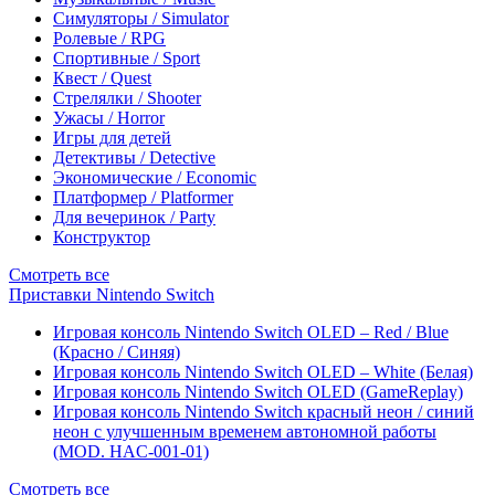
Симуляторы / Simulator
Ролевые / RPG
Спортивные / Sport
Квест / Quest
Стрелялки / Shooter
Ужасы / Horror
Игры для детей
Детективы / Detective
Экономические / Economic
Платформер / Platformer
Для вечеринок / Party
Конструктор
Смотреть все
Приставки Nintendo Switch
Игровая консоль Nintendo Switch OLED – Red / Blue
(Красно / Синяя)
Игровая консоль Nintendo Switch OLED – White (Белая)
Игровая консоль Nintendo Switch OLED (GameReplay)
Игровая консоль Nintendo Switch красный неон / синий
неон с улучшенным временем автономной работы
(MOD. HAC-001-01)
Смотреть все