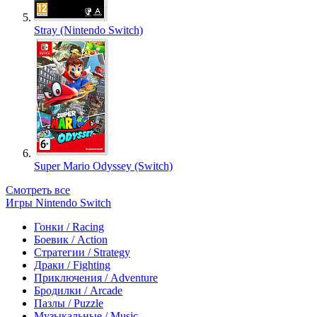
Stray (Nintendo Switch)
Super Mario Odyssey (Switch)
Смотреть все
Игры Nintendo Switch
Гонки / Racing
Боевик / Action
Стратегии / Strategy
Драки / Fighting
Приключения / Adventure
Бродилки / Arcade
Пазлы / Puzzle
Музыкальные / Music