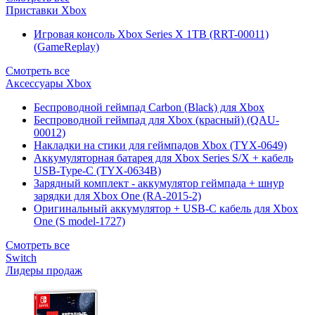
Приставки Xbox
Игровая консоль Xbox Series X 1TB (RRT-00011)
(GameReplay)
Смотреть все
Аксессуары Xbox
Беспроводной геймпад Carbon (Black) для Xbox
Беспроводной геймпад для Xbox (красный) (QAU-
00012)
Накладки на стики для геймпадов Xbox (TYX-0649)
Аккумуляторная батарея для Xbox Series S/X + кабель
USB-Type-C (TYX-0634B)
Зарядный комплект - аккумулятор геймпада + шнур
зарядки для Xbox One (RA-2015-2)
Оригинальный аккумулятор + USB-C кабель для Xbox
One (S model-1727)
Смотреть все
Switch
Лидеры продаж