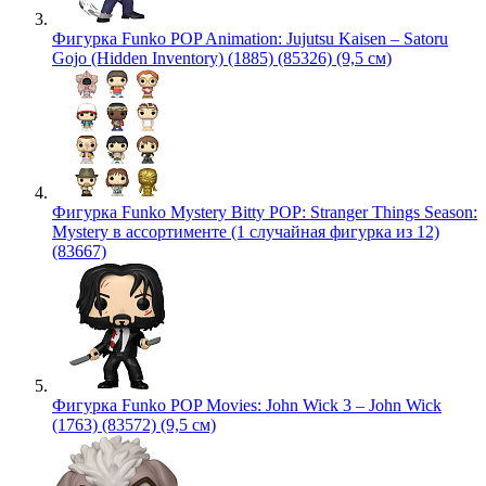
Фигурка Funko POP Animation: Jujutsu Kaisen – Satoru
Gojo (Hidden Inventory) (1885) (85326) (9,5 см)
Фигурка Funko Mystery Bitty POP: Stranger Things Season:
Mystery в ассортименте (1 случайная фигурка из 12)
(83667)
Фигурка Funko POP Movies: John Wick 3 – John Wick
(1763) (83572) (9,5 см)