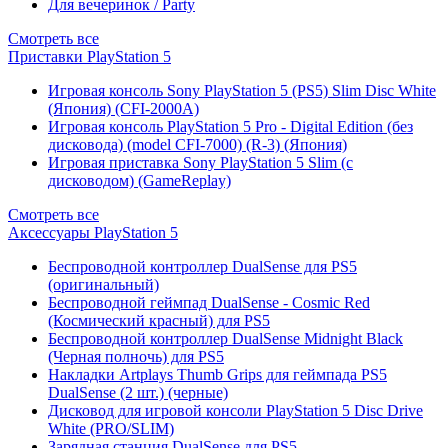
Для вечеринок / Party
Смотреть все
Приставки PlayStation 5
Игровая консоль Sony PlayStation 5 (PS5) Slim Disc White
(Япония) (CFI-2000A)
Игровая консоль PlayStation 5 Pro - Digital Edition (без
дисковода) (model CFI-7000) (R-3) (Япония)
Игровая приставка Sony PlayStation 5 Slim (с
дисководом) (GameReplay)
Смотреть все
Аксессуары PlayStation 5
Беспроводной контроллер DualSense для PS5
(оригинальный)
Беспроводной геймпад DualSense - Cosmic Red
(Космический красный) для PS5
Беспроводной контроллер DualSense Midnight Black
(Черная полночь) для PS5
Накладки Artplays Thumb Grips для геймпада PS5
DualSense (2 шт.) (черные)
Дисковод для игровой консоли PlayStation 5 Disc Drive
White (PRO/SLIM)
Зарядная станция DualSense для PS5