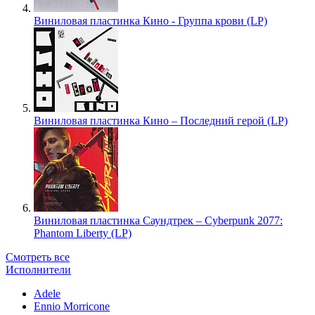
Виниловая пластинка Кино - Группа крови (LP)
Виниловая пластинка Кино – Последний герой (LP)
Виниловая пластинка Саундтрек – Cyberpunk 2077:
Phantom Liberty (LP)
Смотреть все
Исполнители
Adele
Ennio Morricone