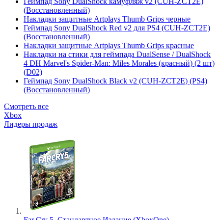
Геймпад Sony DualShock камуфляж v2 (CUH-ZCT2E)
(Восстановленный)
Накладки защитные Artplays Thumb Grips черные
Геймпад Sony DualShock Red v2 для PS4 (CUH-ZCT2E)
(Восстановленный)
Накладки защитные Artplays Thumb Grips красные
Накладки на стики для геймпада DualSense / DualShock
4 DH Marvel's Spider-Man: Miles Morales (красный) (2 шт)
(D02)
Геймпад Sony DualShock Black v2 (CUH-ZCT2E) (PS4)
(Восстановленный)
Смотреть все
Xbox
Лидеры продаж
Far Cry 5. Стандартное Издание (XboxOne)