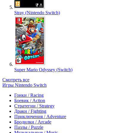
Stray (Nintendo Switch)
Super Mario Odyssey (Switch)
Смотреть все
Игры Nintendo Switch
Гонки / Racing
Боевик / Action
Стратегии / Strategy
Драки / Fighting
Приключения / Adventure
Бродилки / Arcade
Пазлы / Puzzle
Музыкальные / Music