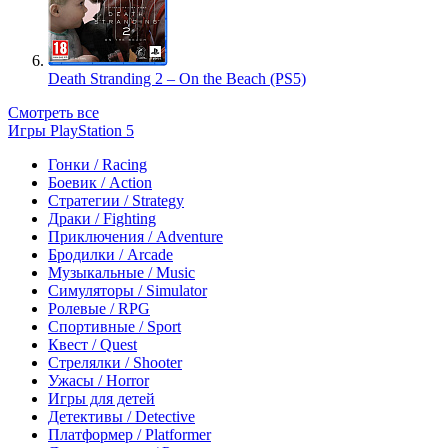
Death Stranding 2 – On the Beach (PS5)
Смотреть все
Игры PlayStation 5
Гонки / Racing
Боевик / Action
Стратегии / Strategy
Драки / Fighting
Приключения / Adventure
Бродилки / Arcade
Музыкальные / Music
Симуляторы / Simulator
Ролевые / RPG
Спортивные / Sport
Квест / Quest
Стрелялки / Shooter
Ужасы / Horror
Игры для детей
Детективы / Detective
Платформер / Platformer