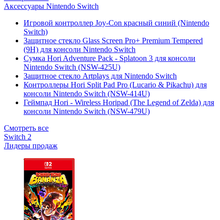
Аксессуары Nintendo Switch
Игровой контроллер Joy-Con красный синий (Nintendo
Switch)
Защитное стекло Glass Screen Pro+ Premium Tempered
(9H) для консоли Nintendo Switch
Сумка Hori Adventure Pack - Splatoon 3 для консоли
Nintendo Switch (NSW-425U)
Защитное стекло Artplays для Nintendo Switch
Контроллеры Hori Split Pad Pro (Lucario & Pikachu) для
консоли Nintendo Switch (NSW-414U)
Геймпад Hori - Wireless Horipad (The Legend of Zelda) для
консоли Nintendo Switch (NSW-479U)
Смотреть все
Switch 2
Лидеры продаж