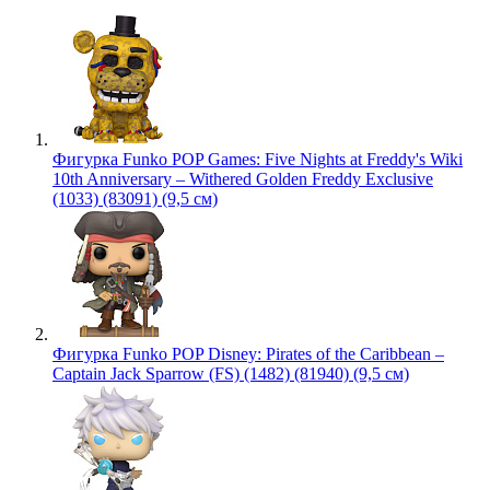
Фигурка Funko POP Games: Five Nights at Freddy's Wiki
10th Anniversary – Withered Golden Freddy Exclusive
(1033) (83091) (9,5 см)
Фигурка Funko POP Disney: Pirates of the Caribbean –
Captain Jack Sparrow (FS) (1482) (81940) (9,5 см)