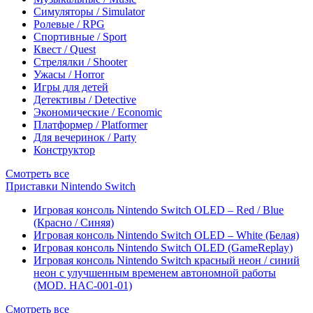
Симуляторы / Simulator
Ролевые / RPG
Спортивные / Sport
Квест / Quest
Стрелялки / Shooter
Ужасы / Horror
Игры для детей
Детективы / Detective
Экономические / Economic
Платформер / Platformer
Для вечеринок / Party
Конструктор
Смотреть все
Приставки Nintendo Switch
Игровая консоль Nintendo Switch OLED – Red / Blue
(Красно / Синяя)
Игровая консоль Nintendo Switch OLED – White (Белая)
Игровая консоль Nintendo Switch OLED (GameReplay)
Игровая консоль Nintendo Switch красный неон / синий
неон с улучшенным временем автономной работы
(MOD. HAC-001-01)
Смотреть все