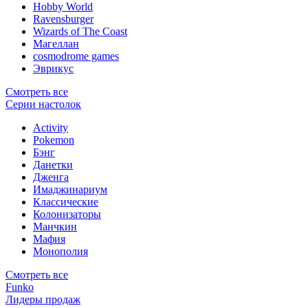
Hobby World
Ravensburger
Wizards of The Coast
Магеллан
сosmodrome games
Эврикус
Смотреть все
Серии настолок
Activity
Pokemon
Бэнг
Данетки
Дженга
Имаджинариум
Классические
Колонизаторы
Манчкин
Мафия
Монополия
Смотреть все
Funko
Лидеры продаж