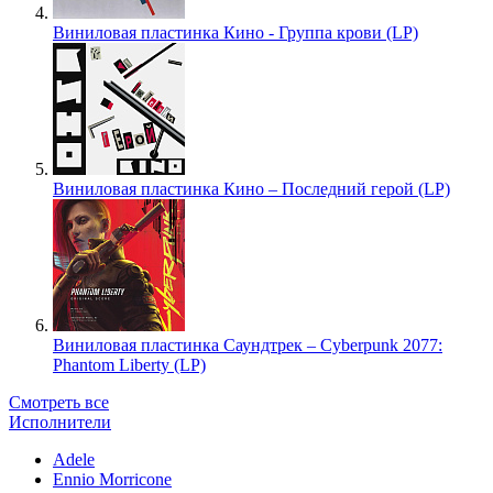
Виниловая пластинка Кино - Группа крови (LP)
Виниловая пластинка Кино – Последний герой (LP)
Виниловая пластинка Саундтрек – Cyberpunk 2077:
Phantom Liberty (LP)
Смотреть все
Исполнители
Adele
Ennio Morricone