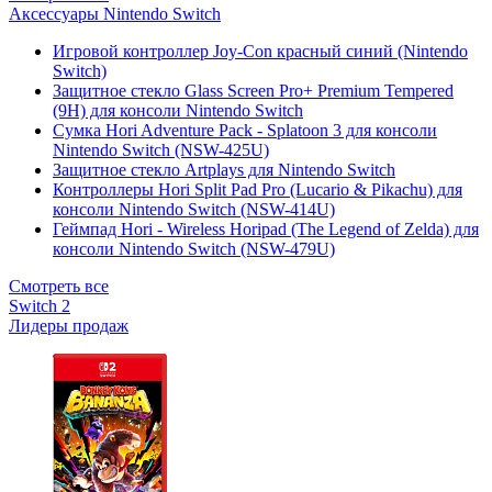
Аксессуары Nintendo Switch
Игровой контроллер Joy-Con красный синий (Nintendo
Switch)
Защитное стекло Glass Screen Pro+ Premium Tempered
(9H) для консоли Nintendo Switch
Сумка Hori Adventure Pack - Splatoon 3 для консоли
Nintendo Switch (NSW-425U)
Защитное стекло Artplays для Nintendo Switch
Контроллеры Hori Split Pad Pro (Lucario & Pikachu) для
консоли Nintendo Switch (NSW-414U)
Геймпад Hori - Wireless Horipad (The Legend of Zelda) для
консоли Nintendo Switch (NSW-479U)
Смотреть все
Switch 2
Лидеры продаж