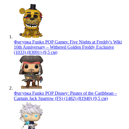
Фигурка Funko POP Games: Five Nights at Freddy's Wiki
10th Anniversary – Withered Golden Freddy Exclusive
(1033) (83091) (9,5 см)
Фигурка Funko POP Disney: Pirates of the Caribbean –
Captain Jack Sparrow (FS) (1482) (81940) (9,5 см)