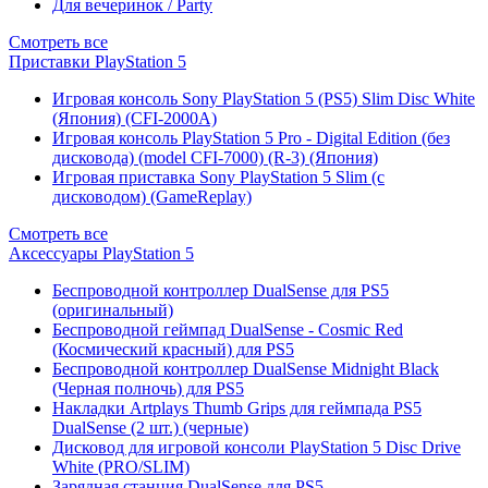
Для вечеринок / Party
Смотреть все
Приставки PlayStation 5
Игровая консоль Sony PlayStation 5 (PS5) Slim Disc White
(Япония) (CFI-2000A)
Игровая консоль PlayStation 5 Pro - Digital Edition (без
дисковода) (model CFI-7000) (R-3) (Япония)
Игровая приставка Sony PlayStation 5 Slim (с
дисководом) (GameReplay)
Смотреть все
Аксессуары PlayStation 5
Беспроводной контроллер DualSense для PS5
(оригинальный)
Беспроводной геймпад DualSense - Cosmic Red
(Космический красный) для PS5
Беспроводной контроллер DualSense Midnight Black
(Черная полночь) для PS5
Накладки Artplays Thumb Grips для геймпада PS5
DualSense (2 шт.) (черные)
Дисковод для игровой консоли PlayStation 5 Disc Drive
White (PRO/SLIM)
Зарядная станция DualSense для PS5