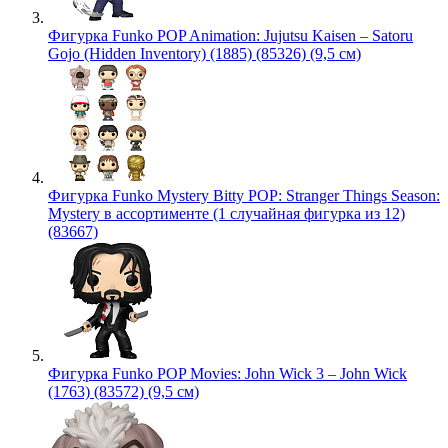
Фигурка Funko POP Animation: Jujutsu Kaisen – Satoru
Gojo (Hidden Inventory) (1885) (85326) (9,5 см)
Фигурка Funko Mystery Bitty POP: Stranger Things Season:
Mystery в ассортименте (1 случайная фигурка из 12)
(83667)
Фигурка Funko POP Movies: John Wick 3 – John Wick
(1763) (83572) (9,5 см)