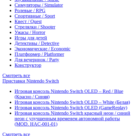
Симуляторы / Simulator
Ролевые / RPG
Спортивные / Sport
Квест / Quest
Стрелялки / Shooter
Ужасы / Horror
Игры для детей
Детективы / Detective
Экономические / Economic
Платформер / Platformer
Для вечеринок / Party
Конструктор
Смотреть все
Приставки Nintendo Switch
Игровая консоль Nintendo Switch OLED – Red / Blue
(Красно / Синяя)
Игровая консоль Nintendo Switch OLED – White (Белая)
Игровая консоль Nintendo Switch OLED (GameReplay)
Игровая консоль Nintendo Switch красный неон / синий
неон с улучшенным временем автономной работы
(MOD. HAC-001-01)
Смотреть все