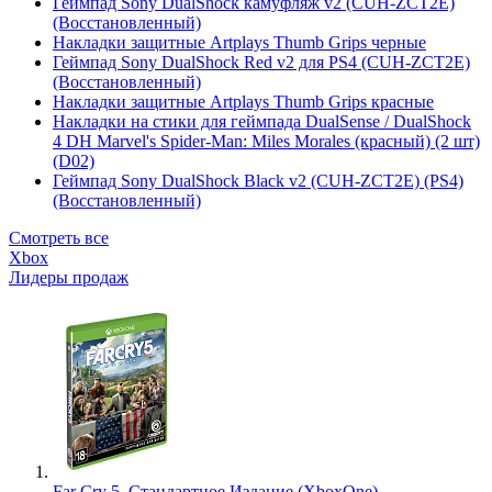
Геймпад Sony DualShock камуфляж v2 (CUH-ZCT2E)
(Восстановленный)
Накладки защитные Artplays Thumb Grips черные
Геймпад Sony DualShock Red v2 для PS4 (CUH-ZCT2E)
(Восстановленный)
Накладки защитные Artplays Thumb Grips красные
Накладки на стики для геймпада DualSense / DualShock
4 DH Marvel's Spider-Man: Miles Morales (красный) (2 шт)
(D02)
Геймпад Sony DualShock Black v2 (CUH-ZCT2E) (PS4)
(Восстановленный)
Смотреть все
Xbox
Лидеры продаж
Far Cry 5. Стандартное Издание (XboxOne)