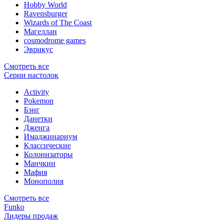
Hobby World
Ravensburger
Wizards of The Coast
Магеллан
сosmodrome games
Эврикус
Смотреть все
Серии настолок
Activity
Pokemon
Бэнг
Данетки
Дженга
Имаджинариум
Классические
Колонизаторы
Манчкин
Мафия
Монополия
Смотреть все
Funko
Лидеры продаж