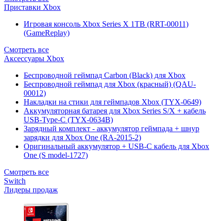
Приставки Xbox
Игровая консоль Xbox Series X 1TB (RRT-00011)
(GameReplay)
Смотреть все
Аксессуары Xbox
Беспроводной геймпад Carbon (Black) для Xbox
Беспроводной геймпад для Xbox (красный) (QAU-
00012)
Накладки на стики для геймпадов Xbox (TYX-0649)
Аккумуляторная батарея для Xbox Series S/X + кабель
USB-Type-C (TYX-0634B)
Зарядный комплект - аккумулятор геймпада + шнур
зарядки для Xbox One (RA-2015-2)
Оригинальный аккумулятор + USB-C кабель для Xbox
One (S model-1727)
Смотреть все
Switch
Лидеры продаж