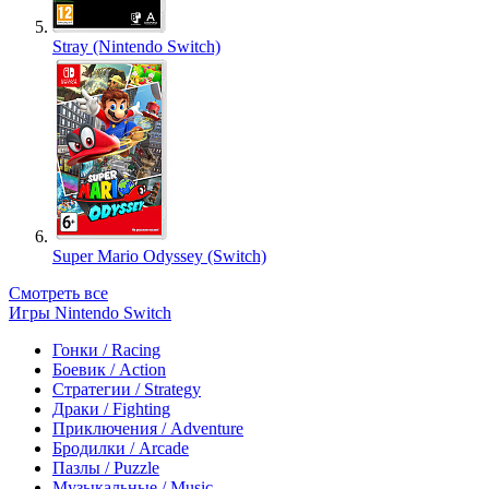
Stray (Nintendo Switch)
Super Mario Odyssey (Switch)
Смотреть все
Игры Nintendo Switch
Гонки / Racing
Боевик / Action
Стратегии / Strategy
Драки / Fighting
Приключения / Adventure
Бродилки / Arcade
Пазлы / Puzzle
Музыкальные / Music