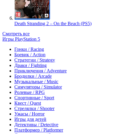
Death Stranding 2 – On the Beach (PS5)
Смотреть все
Игры PlayStation 5
Гонки / Racing
Боевик / Action
Стратегии / Strategy
Драки / Fighting
Приключения / Adventure
Бродилки / Arcade
Музыкальные / Music
Симуляторы / Simulator
Ролевые / RPG
Спортивные / Sport
Квест / Quest
Стрелялки / Shooter
Ужасы / Horror
Игры для детей
Детективы / Detective
Платформер / Platformer