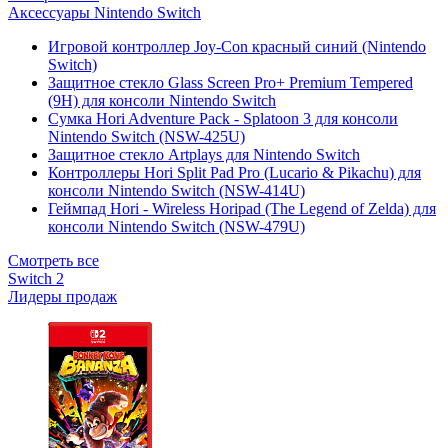
Аксессуары Nintendo Switch
Игровой контроллер Joy-Con красный синий (Nintendo
Switch)
Защитное стекло Glass Screen Pro+ Premium Tempered
(9H) для консоли Nintendo Switch
Сумка Hori Adventure Pack - Splatoon 3 для консоли
Nintendo Switch (NSW-425U)
Защитное стекло Artplays для Nintendo Switch
Контроллеры Hori Split Pad Pro (Lucario & Pikachu) для
консоли Nintendo Switch (NSW-414U)
Геймпад Hori - Wireless Horipad (The Legend of Zelda) для
консоли Nintendo Switch (NSW-479U)
Смотреть все
Switch 2
Лидеры продаж