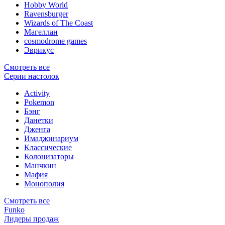
Hobby World
Ravensburger
Wizards of The Coast
Магеллан
сosmodrome games
Эврикус
Смотреть все
Серии настолок
Activity
Pokemon
Бэнг
Данетки
Дженга
Имаджинариум
Классические
Колонизаторы
Манчкин
Мафия
Монополия
Смотреть все
Funko
Лидеры продаж