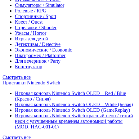
Симуляторы / Simulator
Ролевые / RPG
Спортивные / Sport
Квест / Quest
Стрелялки / Shooter
Ужасы / Horror
Игры для детей
Детективы / Detective
Экономические / Economic
Платформер / Platformer
Для вечеринок / Party
Конструктор
Смотреть все
Приставки Nintendo Switch
Игровая консоль Nintendo Switch OLED – Red / Blue
(Красно / Синяя)
Игровая консоль Nintendo Switch OLED – White (Белая)
Игровая консоль Nintendo Switch OLED (GameReplay)
Игровая консоль Nintendo Switch красный неон / синий
неон с улучшенным временем автономной работы
(MOD. HAC-001-01)
Смотреть все