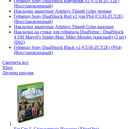
Геймпад Sony DualShock камуфляж v2 (CUH-ZCT2E)
(Восстановленный)
Накладки защитные Artplays Thumb Grips черные
Геймпад Sony DualShock Red v2 для PS4 (CUH-ZCT2E)
(Восстановленный)
Накладки защитные Artplays Thumb Grips красные
Накладки на стики для геймпада DualSense / DualShock
4 DH Marvel's Spider-Man: Miles Morales (красный) (2 шт)
(D02)
Геймпад Sony DualShock Black v2 (CUH-ZCT2E) (PS4)
(Восстановленный)
Смотреть все
Xbox
Лидеры продаж
Far Cry 5. Стандартное Издание (XboxOne)