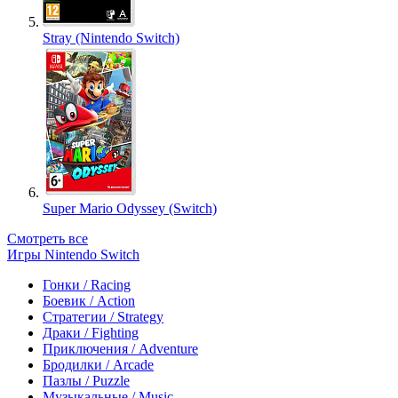
Stray (Nintendo Switch)
Super Mario Odyssey (Switch)
Смотреть все
Игры Nintendo Switch
Гонки / Racing
Боевик / Action
Стратегии / Strategy
Драки / Fighting
Приключения / Adventure
Бродилки / Arcade
Пазлы / Puzzle
Музыкальные / Music