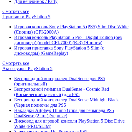
Для вечеринок / Party
Смотреть все
Приставки PlayStation 5
Игровая консоль Sony PlayStation 5 (PS5) Slim Disc White
(Япония) (CFI-2000A)
Игровая консоль PlayStation 5 Pro - Digital Edition (без
дисковода) (model CFI-7000) (R-3) (Япония)
Игровая приставка Sony PlayStation 5 Slim (с
дисководом) (GameReplay)
Смотреть все
Аксессуары PlayStation 5
Беспроводной контроллер DualSense для PS5
(оригинальный)
Беспроводной геймпад DualSense - Cosmic Red
(Космический красный) для PS5
Беспроводной контроллер DualSense Midnight Black
(Черная полночь) для PS5
Накладки Artplays Thumb Grips для геймпада PS5
DualSense (2 шт.) (черные)
Дисковод для игровой консоли PlayStation 5 Disc Drive
White (PRO/SLIM)
Зарядная станция DualSense для PS5