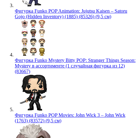
Фигурка Funko POP Animation: Jujutsu Kaisen – Satoru
Gojo (Hidden Inventory) (1885) (85326) (9,5 см)
Фигурка Funko Mystery Bitty POP: Stranger Things Season:
Mystery в ассортименте (1 случайная фигурка из 12)
(83667)
Фигурка Funko POP Movies: John Wick 3 – John Wick
(1763) (83572) (9,5 см)