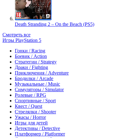
Death Stranding 2 – On the Beach (PS5)
Смотреть все
Игры PlayStation 5
Гонки / Racing
Боевик / Action
Стратегии / Strategy
Драки / Fighting
Приключения / Adventure
Бродилки / Arcade
Музыкальные / Music
Симуляторы / Simulator
Ролевые / RPG
Спортивные / Sport
Квест / Quest
Стрелялки / Shooter
Ужасы / Horror
Игры для детей
Детективы / Detective
Платформер / Platformer