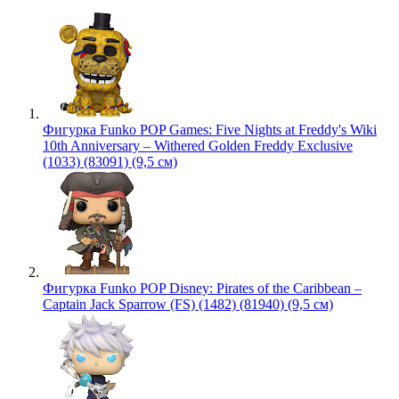
Фигурка Funko POP Games: Five Nights at Freddy's Wiki
10th Anniversary – Withered Golden Freddy Exclusive
(1033) (83091) (9,5 см)
Фигурка Funko POP Disney: Pirates of the Caribbean –
Captain Jack Sparrow (FS) (1482) (81940) (9,5 см)