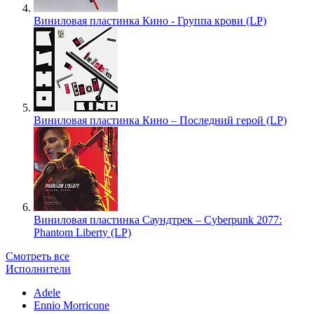
Виниловая пластинка Кино - Группа крови (LP)
Виниловая пластинка Кино – Последний герой (LP)
Виниловая пластинка Саундтрек – Cyberpunk 2077:
Phantom Liberty (LP)
Смотреть все
Исполнители
Adele
Ennio Morricone