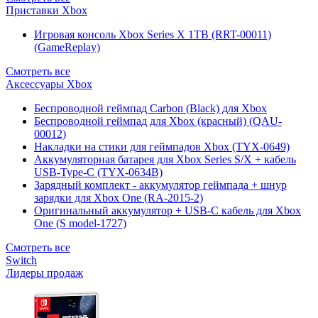
Приставки Xbox
Игровая консоль Xbox Series X 1TB (RRT-00011)
(GameReplay)
Смотреть все
Аксессуары Xbox
Беспроводной геймпад Carbon (Black) для Xbox
Беспроводной геймпад для Xbox (красный) (QAU-
00012)
Накладки на стики для геймпадов Xbox (TYX-0649)
Аккумуляторная батарея для Xbox Series S/X + кабель
USB-Type-C (TYX-0634B)
Зарядный комплект - аккумулятор геймпада + шнур
зарядки для Xbox One (RA-2015-2)
Оригинальный аккумулятор + USB-C кабель для Xbox
One (S model-1727)
Смотреть все
Switch
Лидеры продаж