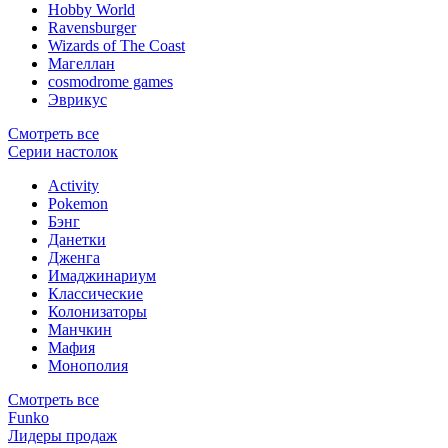
Hobby World
Ravensburger
Wizards of The Coast
Магеллан
сosmodrome games
Эврикус
Смотреть все
Серии настолок
Activity
Pokemon
Бэнг
Данетки
Дженга
Имаджинариум
Классические
Колонизаторы
Манчкин
Мафия
Монополия
Смотреть все
Funko
Лидеры продаж