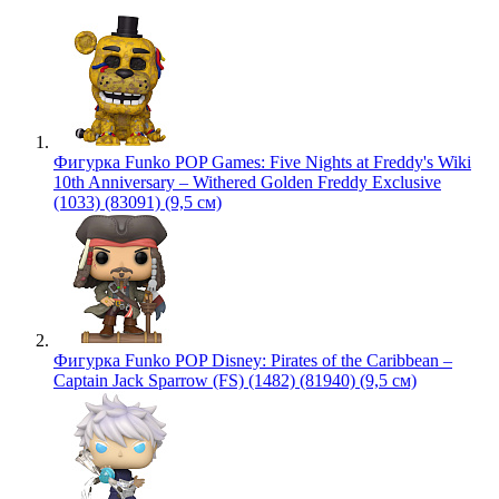
Фигурка Funko POP Games: Five Nights at Freddy's Wiki
10th Anniversary – Withered Golden Freddy Exclusive
(1033) (83091) (9,5 см)
Фигурка Funko POP Disney: Pirates of the Caribbean –
Captain Jack Sparrow (FS) (1482) (81940) (9,5 см)