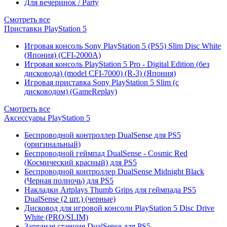
Для вечеринок / Party
Смотреть все
Приставки PlayStation 5
Игровая консоль Sony PlayStation 5 (PS5) Slim Disc White
(Япония) (CFI-2000A)
Игровая консоль PlayStation 5 Pro - Digital Edition (без
дисковода) (model CFI-7000) (R-3) (Япония)
Игровая приставка Sony PlayStation 5 Slim (с
дисководом) (GameReplay)
Смотреть все
Аксессуары PlayStation 5
Беспроводной контроллер DualSense для PS5
(оригинальный)
Беспроводной геймпад DualSense - Cosmic Red
(Космический красный) для PS5
Беспроводной контроллер DualSense Midnight Black
(Черная полночь) для PS5
Накладки Artplays Thumb Grips для геймпада PS5
DualSense (2 шт.) (черные)
Дисковод для игровой консоли PlayStation 5 Disc Drive
White (PRO/SLIM)
Зарядная станция DualSense для PS5