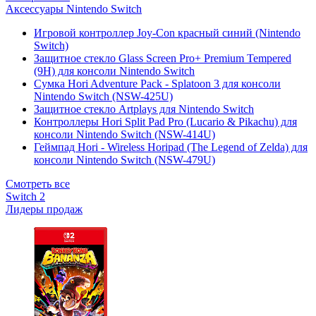
Аксессуары Nintendo Switch
Игровой контроллер Joy-Con красный синий (Nintendo
Switch)
Защитное стекло Glass Screen Pro+ Premium Tempered
(9H) для консоли Nintendo Switch
Сумка Hori Adventure Pack - Splatoon 3 для консоли
Nintendo Switch (NSW-425U)
Защитное стекло Artplays для Nintendo Switch
Контроллеры Hori Split Pad Pro (Lucario & Pikachu) для
консоли Nintendo Switch (NSW-414U)
Геймпад Hori - Wireless Horipad (The Legend of Zelda) для
консоли Nintendo Switch (NSW-479U)
Смотреть все
Switch 2
Лидеры продаж