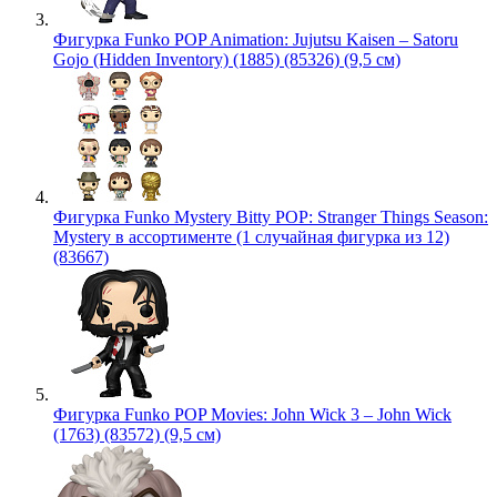
Фигурка Funko POP Animation: Jujutsu Kaisen – Satoru
Gojo (Hidden Inventory) (1885) (85326) (9,5 см)
Фигурка Funko Mystery Bitty POP: Stranger Things Season:
Mystery в ассортименте (1 случайная фигурка из 12)
(83667)
Фигурка Funko POP Movies: John Wick 3 – John Wick
(1763) (83572) (9,5 см)