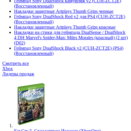
Геймпад Sony DualShock камуфляж v2 (CUH-ZCT2E)
(Восстановленный)
Накладки защитные Artplays Thumb Grips черные
Геймпад Sony DualShock Red v2 для PS4 (CUH-ZCT2E)
(Восстановленный)
Накладки защитные Artplays Thumb Grips красные
Накладки на стики для геймпада DualSense / DualShock
4 DH Marvel's Spider-Man: Miles Morales (красный) (2 шт)
(D02)
Геймпад Sony DualShock Black v2 (CUH-ZCT2E) (PS4)
(Восстановленный)
Смотреть все
Xbox
Лидеры продаж
Far Cry 5. Стандартное Издание (XboxOne)