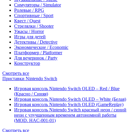
Симуляторы / Simulator
Ролевые / RPG
Спортивные / Sport
Квест / Quest
Стрелялки / Shooter
Ужасы / Horror
Игры для детей
Детективы / Detective
Экономические / Economic
Платформер / Platformer
Для вечеринок / Party
Конструктор
Смотреть все
Приставки Nintendo Switch
Игровая консоль Nintendo Switch OLED – Red / Blue
(Красно / Синяя)
Игровая консоль Nintendo Switch OLED – White (Белая)
Игровая консоль Nintendo Switch OLED (GameReplay)
Игровая консоль Nintendo Switch красный неон / синий
неон с улучшенным временем автономной работы
(MOD. HAC-001-01)
Смотреть все