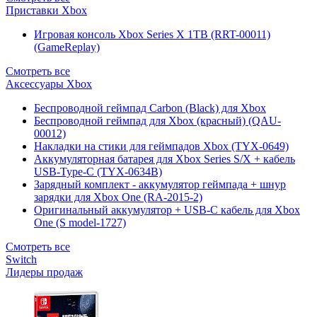
Приставки Xbox
Игровая консоль Xbox Series X 1TB (RRT-00011)
(GameReplay)
Смотреть все
Аксессуары Xbox
Беспроводной геймпад Carbon (Black) для Xbox
Беспроводной геймпад для Xbox (красный) (QAU-
00012)
Накладки на стики для геймпадов Xbox (TYX-0649)
Аккумуляторная батарея для Xbox Series S/X + кабель
USB-Type-C (TYX-0634B)
Зарядный комплект - аккумулятор геймпада + шнур
зарядки для Xbox One (RA-2015-2)
Оригинальный аккумулятор + USB-C кабель для Xbox
One (S model-1727)
Смотреть все
Switch
Лидеры продаж