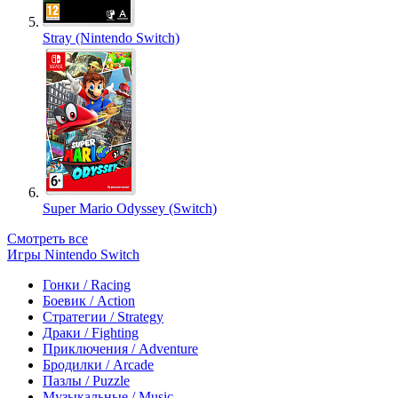
Stray (Nintendo Switch)
Super Mario Odyssey (Switch)
Смотреть все
Игры Nintendo Switch
Гонки / Racing
Боевик / Action
Стратегии / Strategy
Драки / Fighting
Приключения / Adventure
Бродилки / Arcade
Пазлы / Puzzle
Музыкальные / Music