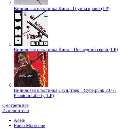
Виниловая пластинка Кино - Группа крови (LP)
Виниловая пластинка Кино – Последний герой (LP)
Виниловая пластинка Саундтрек – Cyberpunk 2077:
Phantom Liberty (LP)
Смотреть все
Исполнители
Adele
Ennio Morricone