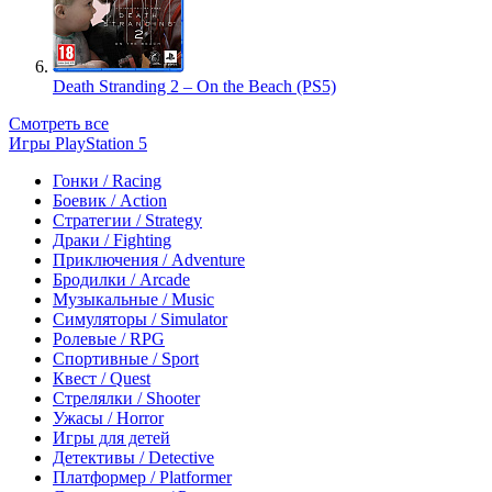
Death Stranding 2 – On the Beach (PS5)
Смотреть все
Игры PlayStation 5
Гонки / Racing
Боевик / Action
Стратегии / Strategy
Драки / Fighting
Приключения / Adventure
Бродилки / Arcade
Музыкальные / Music
Симуляторы / Simulator
Ролевые / RPG
Спортивные / Sport
Квест / Quest
Стрелялки / Shooter
Ужасы / Horror
Игры для детей
Детективы / Detective
Платформер / Platformer