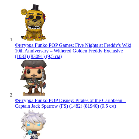
Фигурка Funko POP Games: Five Nights at Freddy's Wiki
10th Anniversary – Withered Golden Freddy Exclusive
(1033) (83091) (9,5 см)
Фигурка Funko POP Disney: Pirates of the Caribbean –
Captain Jack Sparrow (FS) (1482) (81940) (9,5 см)