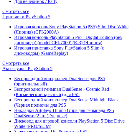
Для вечеринок / Party
Смотреть все
Приставки PlayStation 5
Игровая консоль Sony PlayStation 5 (PS5) Slim Disc White
(Япония) (CFI-2000A)
Игровая консоль PlayStation 5 Pro - Digital Edition (без
дисковода) (model CFI-7000) (R-3) (Япония)
Игровая приставка Sony PlayStation 5 Slim (с
дисководом) (GameReplay)
Смотреть все
Аксессуары PlayStation 5
Беспроводной контроллер DualSense для PS5
(оригинальный)
Беспроводной геймпад DualSense - Cosmic Red
(Космический красный) для PS5
Беспроводной контроллер DualSense Midnight Black
(Черная полночь) для PS5
Накладки Artplays Thumb Grips для геймпада PS5
DualSense (2 шт.) (черные)
Дисковод для игровой консоли PlayStation 5 Disc Drive
White (PRO/SLIM)
Зарядная станция DualSense для PS5