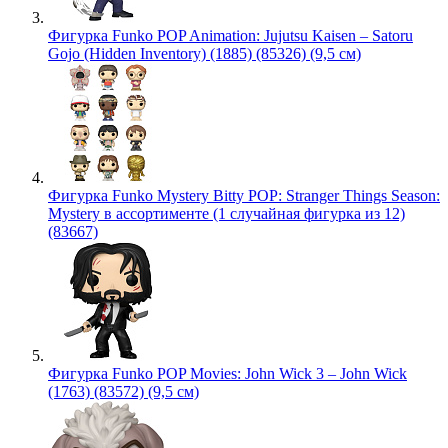
Фигурка Funko POP Animation: Jujutsu Kaisen – Satoru
Gojo (Hidden Inventory) (1885) (85326) (9,5 см)
Фигурка Funko Mystery Bitty POP: Stranger Things Season:
Mystery в ассортименте (1 случайная фигурка из 12)
(83667)
Фигурка Funko POP Movies: John Wick 3 – John Wick
(1763) (83572) (9,5 см)