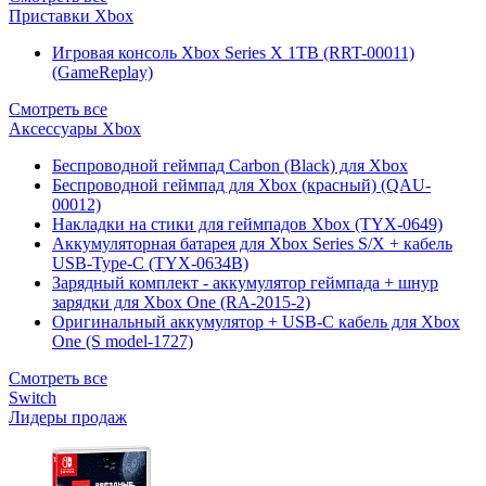
Приставки Xbox
Игровая консоль Xbox Series X 1TB (RRT-00011)
(GameReplay)
Смотреть все
Аксессуары Xbox
Беспроводной геймпад Carbon (Black) для Xbox
Беспроводной геймпад для Xbox (красный) (QAU-
00012)
Накладки на стики для геймпадов Xbox (TYX-0649)
Аккумуляторная батарея для Xbox Series S/X + кабель
USB-Type-C (TYX-0634B)
Зарядный комплект - аккумулятор геймпада + шнур
зарядки для Xbox One (RA-2015-2)
Оригинальный аккумулятор + USB-C кабель для Xbox
One (S model-1727)
Смотреть все
Switch
Лидеры продаж