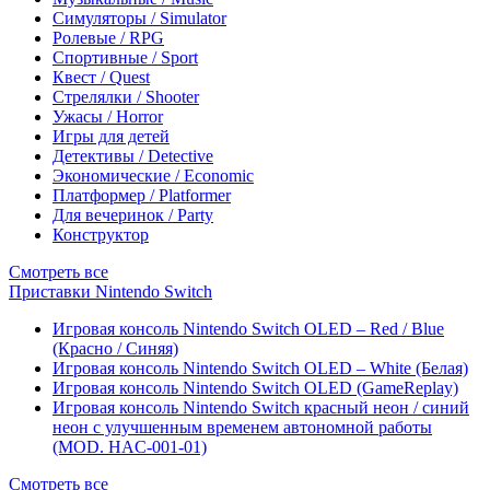
Симуляторы / Simulator
Ролевые / RPG
Спортивные / Sport
Квест / Quest
Стрелялки / Shooter
Ужасы / Horror
Игры для детей
Детективы / Detective
Экономические / Economic
Платформер / Platformer
Для вечеринок / Party
Конструктор
Смотреть все
Приставки Nintendo Switch
Игровая консоль Nintendo Switch OLED – Red / Blue
(Красно / Синяя)
Игровая консоль Nintendo Switch OLED – White (Белая)
Игровая консоль Nintendo Switch OLED (GameReplay)
Игровая консоль Nintendo Switch красный неон / синий
неон с улучшенным временем автономной работы
(MOD. HAC-001-01)
Смотреть все