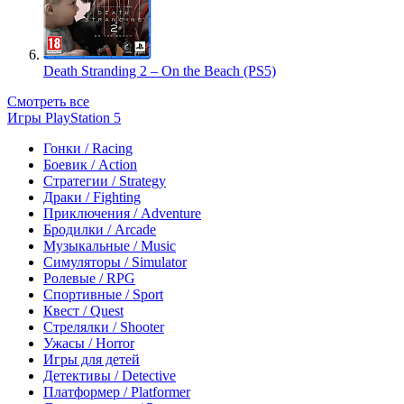
Death Stranding 2 – On the Beach (PS5)
Смотреть все
Игры PlayStation 5
Гонки / Racing
Боевик / Action
Стратегии / Strategy
Драки / Fighting
Приключения / Adventure
Бродилки / Arcade
Музыкальные / Music
Симуляторы / Simulator
Ролевые / RPG
Спортивные / Sport
Квест / Quest
Стрелялки / Shooter
Ужасы / Horror
Игры для детей
Детективы / Detective
Платформер / Platformer