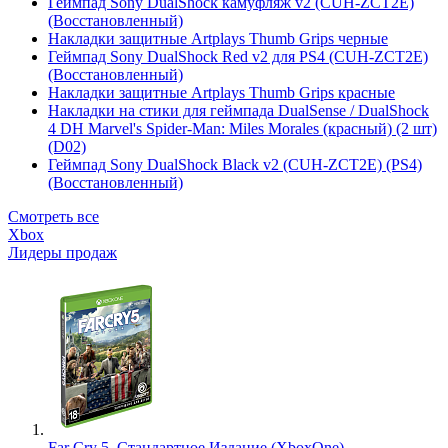
Геймпад Sony DualShock камуфляж v2 (CUH-ZCT2E)
(Восстановленный)
Накладки защитные Artplays Thumb Grips черные
Геймпад Sony DualShock Red v2 для PS4 (CUH-ZCT2E)
(Восстановленный)
Накладки защитные Artplays Thumb Grips красные
Накладки на стики для геймпада DualSense / DualShock
4 DH Marvel's Spider-Man: Miles Morales (красный) (2 шт)
(D02)
Геймпад Sony DualShock Black v2 (CUH-ZCT2E) (PS4)
(Восстановленный)
Смотреть все
Xbox
Лидеры продаж
Far Cry 5. Стандартное Издание (XboxOne)