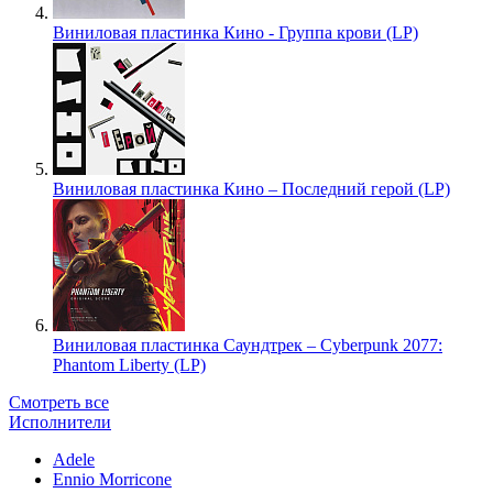
Виниловая пластинка Кино - Группа крови (LP)
Виниловая пластинка Кино – Последний герой (LP)
Виниловая пластинка Саундтрек – Cyberpunk 2077:
Phantom Liberty (LP)
Смотреть все
Исполнители
Adele
Ennio Morricone