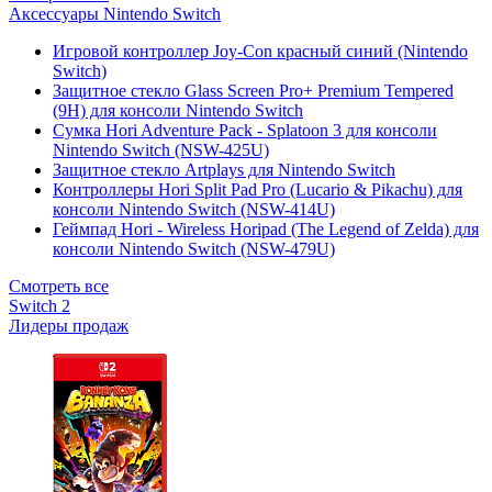
Аксессуары Nintendo Switch
Игровой контроллер Joy-Con красный синий (Nintendo
Switch)
Защитное стекло Glass Screen Pro+ Premium Tempered
(9H) для консоли Nintendo Switch
Сумка Hori Adventure Pack - Splatoon 3 для консоли
Nintendo Switch (NSW-425U)
Защитное стекло Artplays для Nintendo Switch
Контроллеры Hori Split Pad Pro (Lucario & Pikachu) для
консоли Nintendo Switch (NSW-414U)
Геймпад Hori - Wireless Horipad (The Legend of Zelda) для
консоли Nintendo Switch (NSW-479U)
Смотреть все
Switch 2
Лидеры продаж