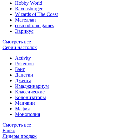
Hobby World
Ravensburger
Wizards of The Coast
Магеллан
сosmodrome games
Эврикус
Смотреть все
Серии настолок
Activity
Pokemon
Бэнг
Данетки
Дженга
Имаджинариум
Классические
Колонизаторы
Манчкин
Мафия
Монополия
Смотреть все
Funko
Лидеры продаж