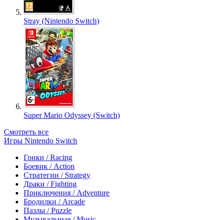
Stray (Nintendo Switch)
Super Mario Odyssey (Switch)
Смотреть все
Игры Nintendo Switch
Гонки / Racing
Боевик / Action
Стратегии / Strategy
Драки / Fighting
Приключения / Adventure
Бродилки / Arcade
Пазлы / Puzzle
Музыкальные / Music