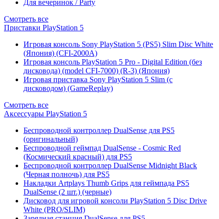
Для вечеринок / Party
Смотреть все
Приставки PlayStation 5
Игровая консоль Sony PlayStation 5 (PS5) Slim Disc White
(Япония) (CFI-2000A)
Игровая консоль PlayStation 5 Pro - Digital Edition (без
дисковода) (model CFI-7000) (R-3) (Япония)
Игровая приставка Sony PlayStation 5 Slim (с
дисководом) (GameReplay)
Смотреть все
Аксессуары PlayStation 5
Беспроводной контроллер DualSense для PS5
(оригинальный)
Беспроводной геймпад DualSense - Cosmic Red
(Космический красный) для PS5
Беспроводной контроллер DualSense Midnight Black
(Черная полночь) для PS5
Накладки Artplays Thumb Grips для геймпада PS5
DualSense (2 шт.) (черные)
Дисковод для игровой консоли PlayStation 5 Disc Drive
White (PRO/SLIM)
Зарядная станция DualSense для PS5