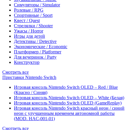
Симуляторы / Simulator
Ролевые / RPG
Спортивные / Sport
Квест / Quest
Стрелялки / Shooter
Ужасы / Horror
Игры для детей
Детективы / Detective
Экономические / Economic
Платформер / Platformer
Для вечеринок / Party
Конструктор
Смотреть все
Приставки Nintendo Switch
Игровая консоль Nintendo Switch OLED – Red / Blue
(Красно / Синяя)
Игровая консоль Nintendo Switch OLED – White (Белая)
Игровая консоль Nintendo Switch OLED (GameReplay)
Игровая консоль Nintendo Switch красный неон / синий
неон с улучшенным временем автономной работы
(MOD. HAC-001-01)
Смотреть все