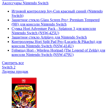
Аксессуары Nintendo Switch
Игровой контроллер Joy-Con красный синий (Nintendo
Switch)
Защитное стекло Glass Screen Pro+ Premium Tempered
(9H) для консоли Nintendo Switch
Сумка Hori Adventure Pack - Splatoon 3 для консоли
Nintendo Switch (NSW-425U)
Защитное стекло Artplays для Nintendo Switch
Контроллеры Hori Split Pad Pro (Lucario & Pikachu) для
консоли Nintendo Switch (NSW-414U)
Геймпад Hori - Wireless Horipad (The Legend of Zelda) для
консоли Nintendo Switch (NSW-479U)
Смотреть все
Switch 2
Лидеры продаж