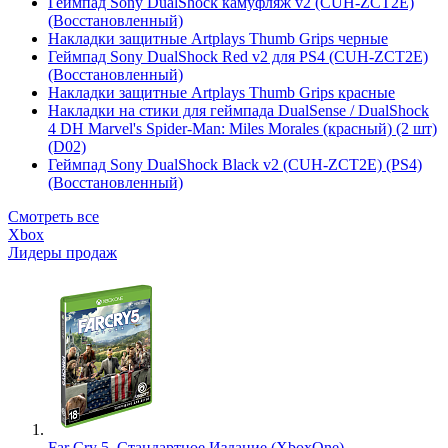
Геймпад Sony DualShock камуфляж v2 (CUH-ZCT2E)
(Восстановленный)
Накладки защитные Artplays Thumb Grips черные
Геймпад Sony DualShock Red v2 для PS4 (CUH-ZCT2E)
(Восстановленный)
Накладки защитные Artplays Thumb Grips красные
Накладки на стики для геймпада DualSense / DualShock
4 DH Marvel's Spider-Man: Miles Morales (красный) (2 шт)
(D02)
Геймпад Sony DualShock Black v2 (CUH-ZCT2E) (PS4)
(Восстановленный)
Смотреть все
Xbox
Лидеры продаж
Far Cry 5. Стандартное Издание (XboxOne)