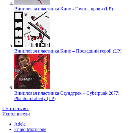
Виниловая пластинка Кино - Группа крови (LP)
Виниловая пластинка Кино – Последний герой (LP)
Виниловая пластинка Саундтрек – Cyberpunk 2077:
Phantom Liberty (LP)
Смотреть все
Исполнители
Adele
Ennio Morricone