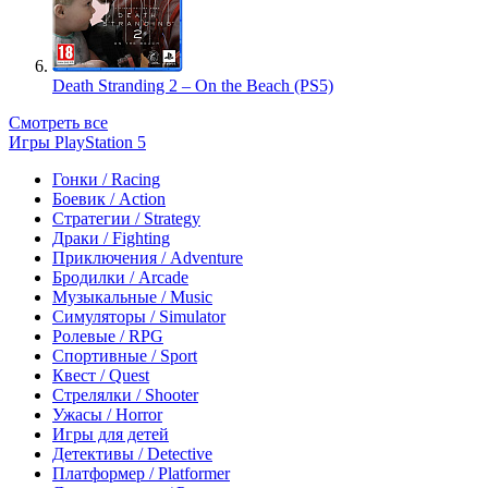
Death Stranding 2 – On the Beach (PS5)
Смотреть все
Игры PlayStation 5
Гонки / Racing
Боевик / Action
Стратегии / Strategy
Драки / Fighting
Приключения / Adventure
Бродилки / Arcade
Музыкальные / Music
Симуляторы / Simulator
Ролевые / RPG
Спортивные / Sport
Квест / Quest
Стрелялки / Shooter
Ужасы / Horror
Игры для детей
Детективы / Detective
Платформер / Platformer