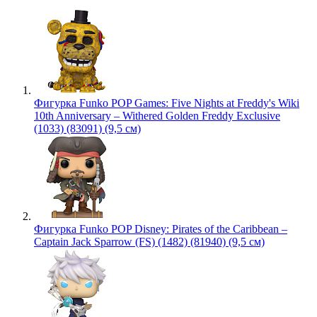
Фигурка Funko POP Games: Five Nights at Freddy's Wiki
10th Anniversary – Withered Golden Freddy Exclusive
(1033) (83091) (9,5 см)
Фигурка Funko POP Disney: Pirates of the Caribbean –
Captain Jack Sparrow (FS) (1482) (81940) (9,5 см)