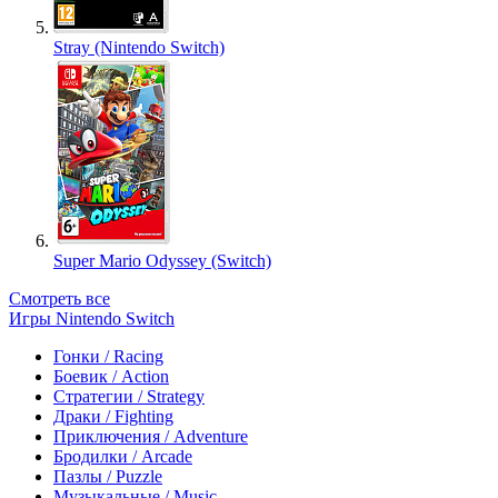
Stray (Nintendo Switch)
Super Mario Odyssey (Switch)
Смотреть все
Игры Nintendo Switch
Гонки / Racing
Боевик / Action
Стратегии / Strategy
Драки / Fighting
Приключения / Adventure
Бродилки / Arcade
Пазлы / Puzzle
Музыкальные / Music