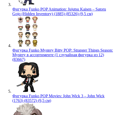
Фигурка Funko POP Animation: Jujutsu Kaisen – Satoru
Gojo (Hidden Inventory) (1885) (85326) (9,5 см)
Фигурка Funko Mystery Bitty POP: Stranger Things Season:
Mystery в ассортименте (1 случайная фигурка из 12)
(83667)
Фигурка Funko POP Movies: John Wick 3 – John Wick
(1763) (83572) (9,5 см)