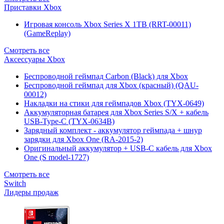
Приставки Xbox
Игровая консоль Xbox Series X 1TB (RRT-00011)
(GameReplay)
Смотреть все
Аксессуары Xbox
Беспроводной геймпад Carbon (Black) для Xbox
Беспроводной геймпад для Xbox (красный) (QAU-
00012)
Накладки на стики для геймпадов Xbox (TYX-0649)
Аккумуляторная батарея для Xbox Series S/X + кабель
USB-Type-C (TYX-0634B)
Зарядный комплект - аккумулятор геймпада + шнур
зарядки для Xbox One (RA-2015-2)
Оригинальный аккумулятор + USB-C кабель для Xbox
One (S model-1727)
Смотреть все
Switch
Лидеры продаж