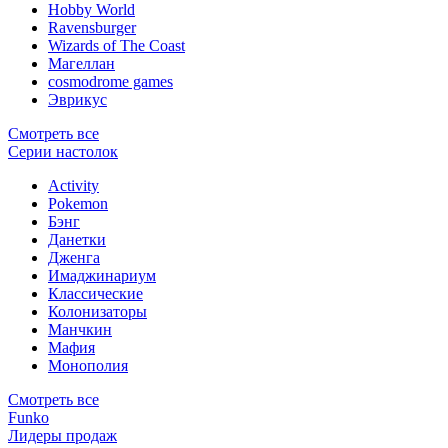
Hobby World
Ravensburger
Wizards of The Coast
Магеллан
сosmodrome games
Эврикус
Смотреть все
Серии настолок
Activity
Pokemon
Бэнг
Данетки
Дженга
Имаджинариум
Классические
Колонизаторы
Манчкин
Мафия
Монополия
Смотреть все
Funko
Лидеры продаж