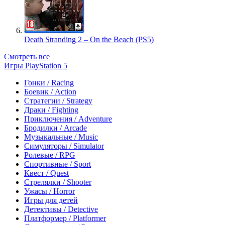
Death Stranding 2 – On the Beach (PS5)
Смотреть все
Игры PlayStation 5
Гонки / Racing
Боевик / Action
Стратегии / Strategy
Драки / Fighting
Приключения / Adventure
Бродилки / Arcade
Музыкальные / Music
Симуляторы / Simulator
Ролевые / RPG
Спортивные / Sport
Квест / Quest
Стрелялки / Shooter
Ужасы / Horror
Игры для детей
Детективы / Detective
Платформер / Platformer