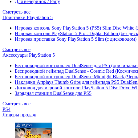
Для вечеринок / Party
Смотреть все
Приставки PlayStation 5
Игровая консоль Sony PlayStation 5 (PS5) Slim Disc White
Игровая консоль PlayStation 5 Pro - Digital Edition (без ди
Игровая приставка Sony PlayStation 5 Slim (с дисководом)
Смотреть все
Аксессуары PlayStation 5
Беспроводной контроллер DualSense для PS5 (оригиналь
Беспроводной геймпад DualSense - Cosmic Red (Космичес
Беспроводной контроллер DualSense Midnight Black (Черн
Накладки Artplays Thumb Grips для геймпада PS5 DualSens
Дисковод для игровой консоли PlayStation 5 Disc Drive W
Зарядная станция DualSense для PS5
Смотреть все
PS4
Лидеры продаж