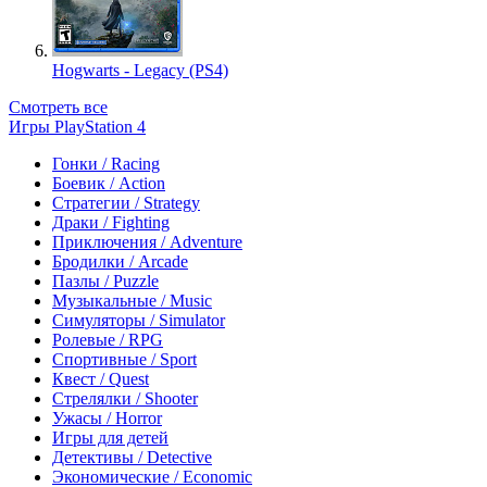
Hogwarts - Legacy (PS4)
Смотреть все
Игры PlayStation 4
Гонки / Racing
Боевик / Action
Стратегии / Strategy
Драки / Fighting
Приключения / Adventure
Бродилки / Arcade
Пазлы / Puzzle
Музыкальные / Music
Симуляторы / Simulator
Ролевые / RPG
Спортивные / Sport
Квест / Quest
Стрелялки / Shooter
Ужасы / Horror
Игры для детей
Детективы / Detective
Экономические / Economic