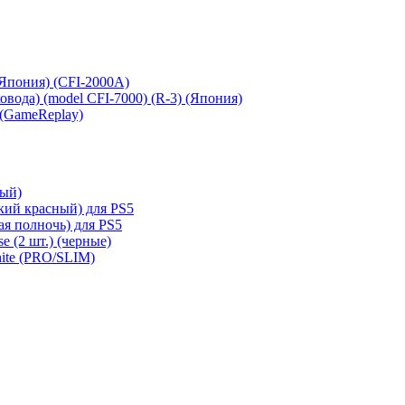
 (Япония) (CFI-2000A)
сковода) (model CFI-7000) (R-3) (Япония)
 (GameReplay)
ный)
кий красный) для PS5
ая полночь) для PS5
e (2 шт.) (черные)
hite (PRO/SLIM)