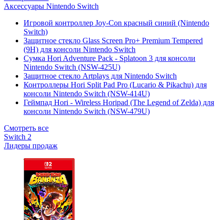
Аксессуары Nintendo Switch
Игровой контроллер Joy-Con красный синий (Nintendo
Switch)
Защитное стекло Glass Screen Pro+ Premium Tempered
(9H) для консоли Nintendo Switch
Сумка Hori Adventure Pack - Splatoon 3 для консоли
Nintendo Switch (NSW-425U)
Защитное стекло Artplays для Nintendo Switch
Контроллеры Hori Split Pad Pro (Lucario & Pikachu) для
консоли Nintendo Switch (NSW-414U)
Геймпад Hori - Wireless Horipad (The Legend of Zelda) для
консоли Nintendo Switch (NSW-479U)
Смотреть все
Switch 2
Лидеры продаж