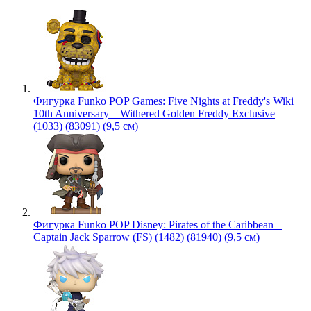
Фигурка Funko POP Games: Five Nights at Freddy's Wiki
10th Anniversary – Withered Golden Freddy Exclusive
(1033) (83091) (9,5 см)
Фигурка Funko POP Disney: Pirates of the Caribbean –
Captain Jack Sparrow (FS) (1482) (81940) (9,5 см)