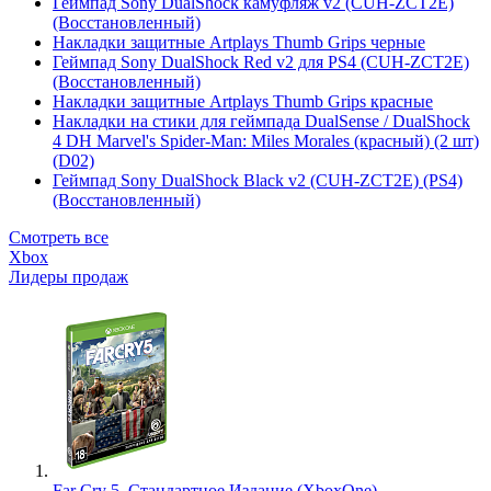
Геймпад Sony DualShock камуфляж v2 (CUH-ZCT2E)
(Восстановленный)
Накладки защитные Artplays Thumb Grips черные
Геймпад Sony DualShock Red v2 для PS4 (CUH-ZCT2E)
(Восстановленный)
Накладки защитные Artplays Thumb Grips красные
Накладки на стики для геймпада DualSense / DualShock
4 DH Marvel's Spider-Man: Miles Morales (красный) (2 шт)
(D02)
Геймпад Sony DualShock Black v2 (CUH-ZCT2E) (PS4)
(Восстановленный)
Смотреть все
Xbox
Лидеры продаж
Far Cry 5. Стандартное Издание (XboxOne)