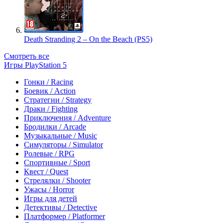
Death Stranding 2 – On the Beach (PS5)
Смотреть все
Игры PlayStation 5
Гонки / Racing
Боевик / Action
Стратегии / Strategy
Драки / Fighting
Приключения / Adventure
Бродилки / Arcade
Музыкальные / Music
Симуляторы / Simulator
Ролевые / RPG
Спортивные / Sport
Квест / Quest
Стрелялки / Shooter
Ужасы / Horror
Игры для детей
Детективы / Detective
Платформер / Platformer