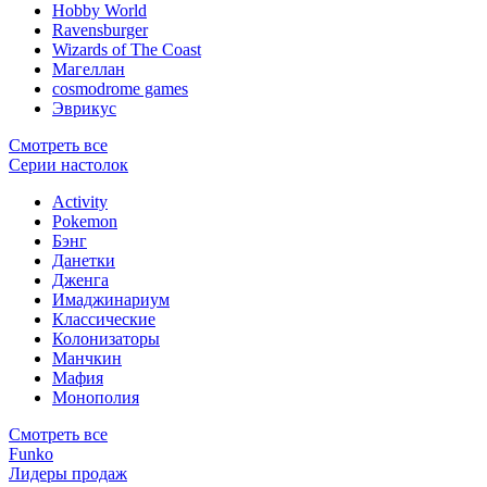
Hobby World
Ravensburger
Wizards of The Coast
Магеллан
сosmodrome games
Эврикус
Смотреть все
Серии настолок
Activity
Pokemon
Бэнг
Данетки
Дженга
Имаджинариум
Классические
Колонизаторы
Манчкин
Мафия
Монополия
Смотреть все
Funko
Лидеры продаж