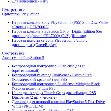
Для вечеринок / Party
Смотреть все
Приставки PlayStation 5
Игровая консоль Sony PlayStation 5 (PS5) Slim Disc White
(Япония) (CFI-2000A)
Игровая консоль PlayStation 5 Pro - Digital Edition (без
дисковода) (model CFI-7000) (R-3) (Япония)
Игровая приставка Sony PlayStation 5 Slim (с
дисководом) (GameReplay)
Смотреть все
Аксессуары PlayStation 5
Беспроводной контроллер DualSense для PS5
(оригинальный)
Беспроводной геймпад DualSense - Cosmic Red
(Космический красный) для PS5
Беспроводной контроллер DualSense Midnight Black
(Черная полночь) для PS5
Накладки Artplays Thumb Grips для геймпада PS5
DualSense (2 шт.) (черные)
Дисковод для игровой консоли PlayStation 5 Disc Drive
White (PRO/SLIM)
Зарядная станция DualSense для PS5