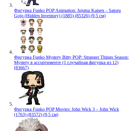
Фигурка Funko POP Animation: Jujutsu Kaisen – Satoru
Gojo (Hidden Inventory) (1885) (85326) (9,5 см)
Фигурка Funko Mystery Bitty POP: Stranger Things Season:
Mystery в ассортименте (1 случайная фигурка из 12)
(83667)
Фигурка Funko POP Movies: John Wick 3 – John Wick
(1763) (83572) (9,5 см)