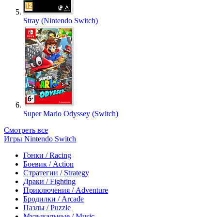
Stray (Nintendo Switch)
Super Mario Odyssey (Switch)
Смотреть все
Игры Nintendo Switch
Гонки / Racing
Боевик / Action
Стратегии / Strategy
Драки / Fighting
Приключения / Adventure
Бродилки / Arcade
Пазлы / Puzzle
Музыкальные / Music