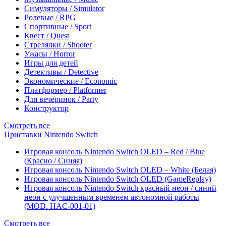
Симуляторы / Simulator
Ролевые / RPG
Спортивные / Sport
Квест / Quest
Стрелялки / Shooter
Ужасы / Horror
Игры для детей
Детективы / Detective
Экономические / Economic
Платформер / Platformer
Для вечеринок / Party
Конструктор
Смотреть все
Приставки Nintendo Switch
Игровая консоль Nintendo Switch OLED – Red / Blue
(Красно / Синяя)
Игровая консоль Nintendo Switch OLED – White (Белая)
Игровая консоль Nintendo Switch OLED (GameReplay)
Игровая консоль Nintendo Switch красный неон / синий
неон с улучшенным временем автономной работы
(MOD. HAC-001-01)
Смотреть все