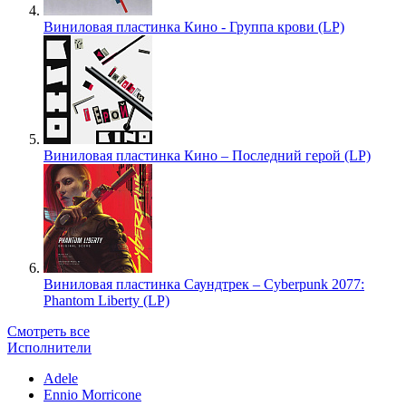
Виниловая пластинка Кино - Группа крови (LP)
Виниловая пластинка Кино – Последний герой (LP)
Виниловая пластинка Саундтрек – Cyberpunk 2077:
Phantom Liberty (LP)
Смотреть все
Исполнители
Adele
Ennio Morricone