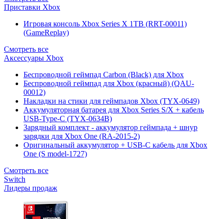
Приставки Xbox
Игровая консоль Xbox Series X 1TB (RRT-00011)
(GameReplay)
Смотреть все
Аксессуары Xbox
Беспроводной геймпад Carbon (Black) для Xbox
Беспроводной геймпад для Xbox (красный) (QAU-
00012)
Накладки на стики для геймпадов Xbox (TYX-0649)
Аккумуляторная батарея для Xbox Series S/X + кабель
USB-Type-C (TYX-0634B)
Зарядный комплект - аккумулятор геймпада + шнур
зарядки для Xbox One (RA-2015-2)
Оригинальный аккумулятор + USB-C кабель для Xbox
One (S model-1727)
Смотреть все
Switch
Лидеры продаж