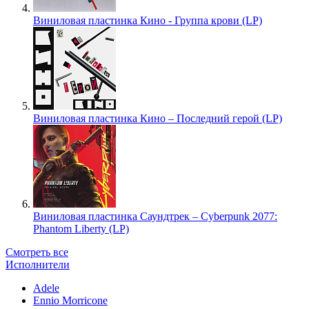
Виниловая пластинка Кино - Группа крови (LP)
Виниловая пластинка Кино – Последний герой (LP)
Виниловая пластинка Саундтрек – Cyberpunk 2077:
Phantom Liberty (LP)
Смотреть все
Исполнители
Adele
Ennio Morricone