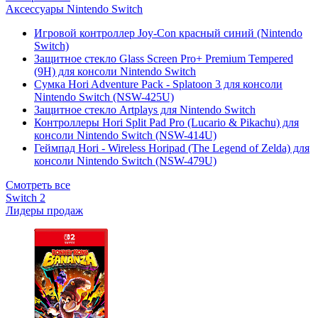
Аксессуары Nintendo Switch
Игровой контроллер Joy-Con красный синий (Nintendo
Switch)
Защитное стекло Glass Screen Pro+ Premium Tempered
(9H) для консоли Nintendo Switch
Сумка Hori Adventure Pack - Splatoon 3 для консоли
Nintendo Switch (NSW-425U)
Защитное стекло Artplays для Nintendo Switch
Контроллеры Hori Split Pad Pro (Lucario & Pikachu) для
консоли Nintendo Switch (NSW-414U)
Геймпад Hori - Wireless Horipad (The Legend of Zelda) для
консоли Nintendo Switch (NSW-479U)
Смотреть все
Switch 2
Лидеры продаж