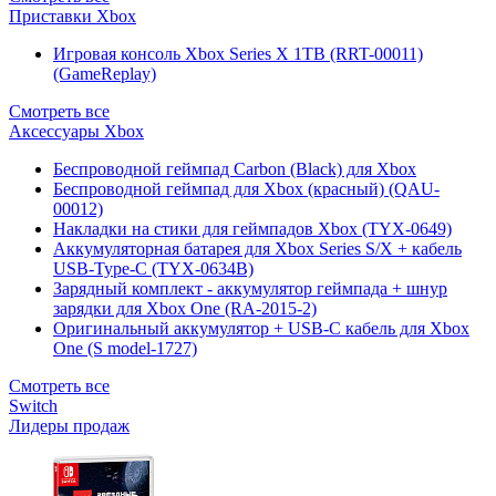
Приставки Xbox
Игровая консоль Xbox Series X 1TB (RRT-00011)
(GameReplay)
Смотреть все
Аксессуары Xbox
Беспроводной геймпад Carbon (Black) для Xbox
Беспроводной геймпад для Xbox (красный) (QAU-
00012)
Накладки на стики для геймпадов Xbox (TYX-0649)
Аккумуляторная батарея для Xbox Series S/X + кабель
USB-Type-C (TYX-0634B)
Зарядный комплект - аккумулятор геймпада + шнур
зарядки для Xbox One (RA-2015-2)
Оригинальный аккумулятор + USB-C кабель для Xbox
One (S model-1727)
Смотреть все
Switch
Лидеры продаж