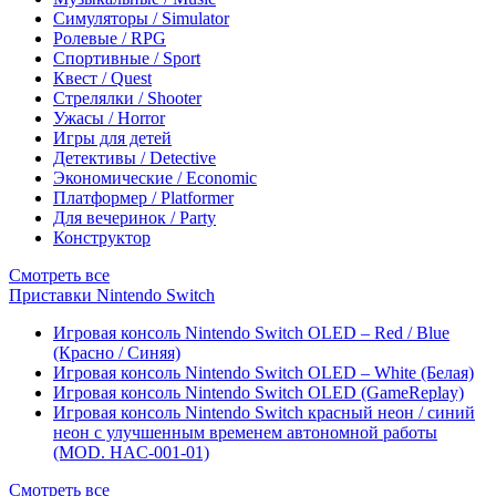
Симуляторы / Simulator
Ролевые / RPG
Спортивные / Sport
Квест / Quest
Стрелялки / Shooter
Ужасы / Horror
Игры для детей
Детективы / Detective
Экономические / Economic
Платформер / Platformer
Для вечеринок / Party
Конструктор
Смотреть все
Приставки Nintendo Switch
Игровая консоль Nintendo Switch OLED – Red / Blue
(Красно / Синяя)
Игровая консоль Nintendo Switch OLED – White (Белая)
Игровая консоль Nintendo Switch OLED (GameReplay)
Игровая консоль Nintendo Switch красный неон / синий
неон с улучшенным временем автономной работы
(MOD. HAC-001-01)
Смотреть все