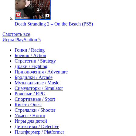
Death Stranding 2 – On the Beach (PS5)
Смотреть все
Игры PlayStation 5
Гонки / Racing
Боевик / Action
Стратегии / Strategy
Драки / Fighting
Приключения / Adventure
Бродилки / Arcade
Музыкальные / Music
Симуляторы / Simulator
Ролевые / RPG
Спортивные / Sport
Квест / Quest
Стрелялки / Shooter
Ужасы / Horror
Игры для детей
Детективы / Detective
Платформер / Platformer