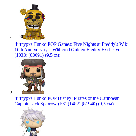
Фигурка Funko POP Games: Five Nights at Freddy's Wiki
10th Anniversary – Withered Golden Freddy Exclusive
(1033) (83091) (9,5 см)
Фигурка Funko POP Disney: Pirates of the Caribbean –
Captain Jack Sparrow (FS) (1482) (81940) (9,5 см)