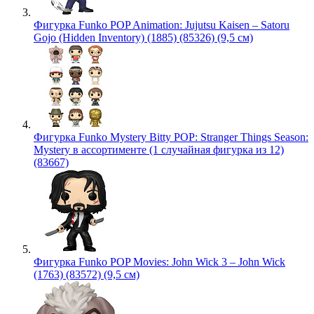
Фигурка Funko POP Animation: Jujutsu Kaisen – Satoru
Gojo (Hidden Inventory) (1885) (85326) (9,5 см)
Фигурка Funko Mystery Bitty POP: Stranger Things Season:
Mystery в ассортименте (1 случайная фигурка из 12)
(83667)
Фигурка Funko POP Movies: John Wick 3 – John Wick
(1763) (83572) (9,5 см)