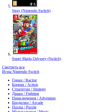
Stray (Nintendo Switch)
Super Mario Odyssey (Switch)
Смотреть все
Игры Nintendo Switch
Гонки / Racing
Боевик / Action
Стратегии / Strategy
Драки / Fighting
Приключения / Adventure
Бродилки / Arcade
Пазлы / Puzzle
Музыкальные / Music