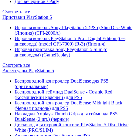
Для вечеринок / Party
Смотреть все
Приставки PlayStation 5
Игровая консоль Sony PlayStation 5 (PS5) Slim Disc White
(Япония) (CFI-2000A)
Игровая консоль PlayStation 5 Pro - Digital Edition (без
дисковода) (model CFI-7000) (R-3) (Япония)
Игровая приставка Sony PlayStation 5 Slim (с
дисководом) (GameReplay)
Смотреть все
Аксессуары PlayStation 5
Беспроводной контроллер DualSense для PS5
(оригинальный)
Беспроводной геймпад DualSense - Cosmic Red
(Космический красный) для PS5
Беспроводной контроллер DualSense Midnight Black
(Черная полночь) для PS5
Накладки Artplays Thumb Grips для геймпада PS5
DualSense (2 шт.) (черные)
Дисковод для игровой консоли PlayStation 5 Disc Drive
White (PRO/SLIM)
Зарядная станция DualSense для PS5