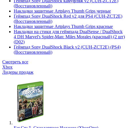
Геймпад Sony DualShock камуфляж v2 (CUH-ZCT2E)
(Восстановленный)
Накладки защитные Artplays Thumb Grips черные
Геймпад Sony DualShock Red v2 для PS4 (CUH-ZCT2E)
(Восстановленный)
Накладки защитные Artplays Thumb Grips красные
Накладки на стики для геймпада DualSense / DualShock
4 DH Marvel's Spider-Man: Miles Morales (красный) (2 шт)
(D02)
Геймпад Sony DualShock Black v2 (CUH-ZCT2E) (PS4)
(Восстановленный)
Смотреть все
Xbox
Лидеры продаж
Far Cry 5. Стандартное Издание (XboxOne)