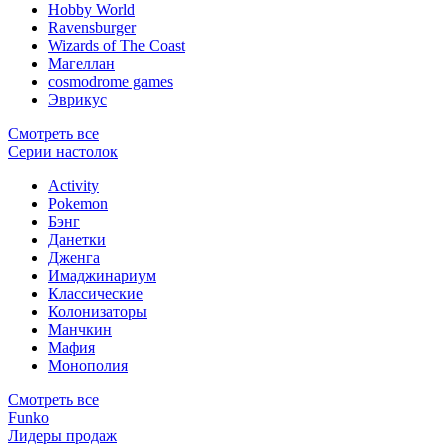
Hobby World
Ravensburger
Wizards of The Coast
Магеллан
сosmodrome games
Эврикус
Смотреть все
Серии настолок
Activity
Pokemon
Бэнг
Данетки
Дженга
Имаджинариум
Классические
Колонизаторы
Манчкин
Мафия
Монополия
Смотреть все
Funko
Лидеры продаж