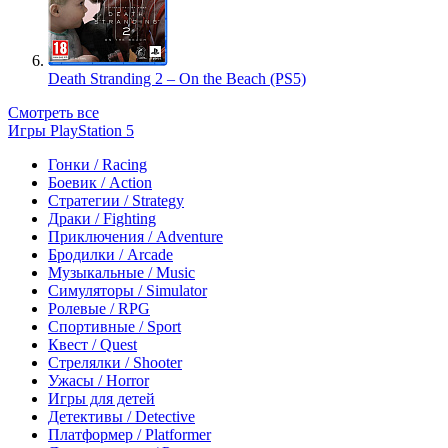
Death Stranding 2 – On the Beach (PS5)
Смотреть все
Игры PlayStation 5
Гонки / Racing
Боевик / Action
Стратегии / Strategy
Драки / Fighting
Приключения / Adventure
Бродилки / Arcade
Музыкальные / Music
Симуляторы / Simulator
Ролевые / RPG
Спортивные / Sport
Квест / Quest
Стрелялки / Shooter
Ужасы / Horror
Игры для детей
Детективы / Detective
Платформер / Platformer