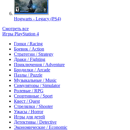
Hogwarts - Legacy (PS4)
Смотреть все
Игры PlayStation 4
Гонки / Racing
Боевик / Action
Стратегии / Strategy
Драки / Fighting
Приключения / Adventure
Бродилки / Arcade
Пазлы / Puzzle
Музыкальные / Music
Симуляторы / Simulator
Ролевые / RPG
Спортивные / Sport
Квест / Quest
Стрелялки / Shooter
Ужасы / Horror
Игры для детей
Детективы / Detective
Экономические / Economic