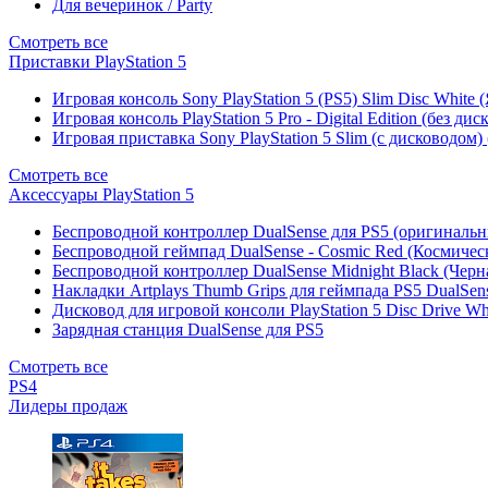
Для вечеринок / Party
Смотреть все
Приставки PlayStation 5
Игровая консоль Sony PlayStation 5 (PS5) Slim Disc White
Игровая консоль PlayStation 5 Pro - Digital Edition (без ди
Игровая приставка Sony PlayStation 5 Slim (с дисководом)
Смотреть все
Аксессуары PlayStation 5
Беспроводной контроллер DualSense для PS5 (оригиналь
Беспроводной геймпад DualSense - Cosmic Red (Космичес
Беспроводной контроллер DualSense Midnight Black (Черн
Накладки Artplays Thumb Grips для геймпада PS5 DualSens
Дисковод для игровой консоли PlayStation 5 Disc Drive W
Зарядная станция DualSense для PS5
Смотреть все
PS4
Лидеры продаж