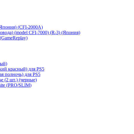
 (Япония) (CFI-2000A)
сковода) (model CFI-7000) (R-3) (Япония)
 (GameReplay)
ный)
кий красный) для PS5
ая полночь) для PS5
e (2 шт.) (черные)
hite (PRO/SLIM)