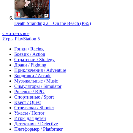
Death Stranding 2 – On the Beach (PS5)
Смотреть все
Игры PlayStation 5
Гонки / Racing
Боевик / Action
Стратегии / Strategy
Драки / Fighting
Приключения / Adventure
Бродилки / Arcade
Музыкальные / Music
Симуляторы / Simulator
Ролевые / RPG
Спортивные / Sport
Квест / Quest
Стрелялки / Shooter
Ужасы / Horror
Игры для детей
Детективы / Detective
Платформер / Platformer