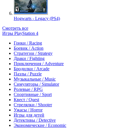
Hogwarts - Legacy (PS4)
Смотреть все
Игры PlayStation 4
Гонки / Racing
Боевик / Action
Стратегии / Strategy
Драки / Fighting
Приключения / Adventure
Бродилки / Arcade
Пазлы / Puzzle
Музыкальные / Music
Симуляторы / Simulator
Ролевые / RPG
Спортивные / Sport
Квест / Quest
Стрелялки / Shooter
Ужасы / Horror
Игры для детей
Детективы / Detective
Экономические / Economic