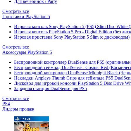
Для вечеринок / Party
Смотреть все
Приставки PlayStation 5
Игровая консоль Sony PlayStation 5 (PS5) Slim Disc White
Игровая консоль PlayStation 5 Pro - Digital Edition (без ди
Игровая приставка Sony PlayStation 5 Slim (с дисководом)
Смотреть все
Аксессуары PlayStation 5
Беспроводной контроллер DualSense для PS5 (оригиналь
Беспроводной геймпад DualSense - Cosmic Red (Космичес
Беспроводной контроллер DualSense Midnight Black (Черн
Накладки Artplays Thumb Grips для геймпада PS5 DualSens
Дисковод для игровой консоли PlayStation 5 Disc Drive W
Зарядная станция DualSense для PS5
Смотреть все
PS4
Лидеры продаж