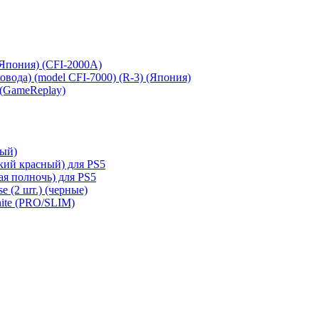
 (Япония) (CFI-2000A)
сковода) (model CFI-7000) (R-3) (Япония)
 (GameReplay)
ный)
кий красный) для PS5
ая полночь) для PS5
e (2 шт.) (черные)
hite (PRO/SLIM)