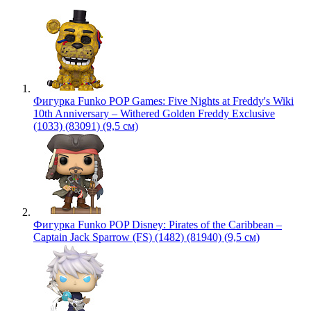
Фигурка Funko POP Games: Five Nights at Freddy's Wiki
10th Anniversary – Withered Golden Freddy Exclusive
(1033) (83091) (9,5 см)
Фигурка Funko POP Disney: Pirates of the Caribbean –
Captain Jack Sparrow (FS) (1482) (81940) (9,5 см)