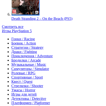
Death Stranding 2 – On the Beach (PS5)
Смотреть все
Игры PlayStation 5
Гонки / Racing
Боевик / Action
Стратегии / Strategy
Драки / Fighting
Приключения / Adventure
Бродилки / Arcade
Музыкальные / Music
Симуляторы / Simulator
Ролевые / RPG
Спортивные / Sport
Квест / Quest
Стрелялки / Shooter
Ужасы / Horror
Игры для детей
Детективы / Detective
Платформер / Platformer