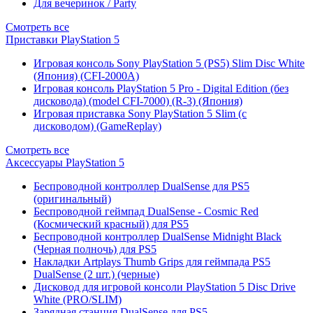
Для вечеринок / Party
Смотреть все
Приставки PlayStation 5
Игровая консоль Sony PlayStation 5 (PS5) Slim Disc White
(Япония) (CFI-2000A)
Игровая консоль PlayStation 5 Pro - Digital Edition (без
дисковода) (model CFI-7000) (R-3) (Япония)
Игровая приставка Sony PlayStation 5 Slim (с
дисководом) (GameReplay)
Смотреть все
Аксессуары PlayStation 5
Беспроводной контроллер DualSense для PS5
(оригинальный)
Беспроводной геймпад DualSense - Cosmic Red
(Космический красный) для PS5
Беспроводной контроллер DualSense Midnight Black
(Черная полночь) для PS5
Накладки Artplays Thumb Grips для геймпада PS5
DualSense (2 шт.) (черные)
Дисковод для игровой консоли PlayStation 5 Disc Drive
White (PRO/SLIM)
Зарядная станция DualSense для PS5