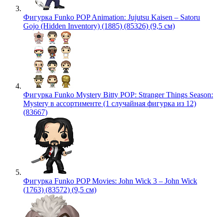
Фигурка Funko POP Animation: Jujutsu Kaisen – Satoru
Gojo (Hidden Inventory) (1885) (85326) (9,5 см)
Фигурка Funko Mystery Bitty POP: Stranger Things Season:
Mystery в ассортименте (1 случайная фигурка из 12)
(83667)
Фигурка Funko POP Movies: John Wick 3 – John Wick
(1763) (83572) (9,5 см)