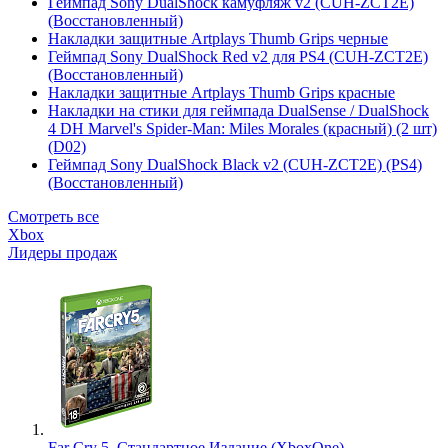
Геймпад Sony DualShock камуфляж v2 (CUH-ZCT2E)
(Восстановленный)
Накладки защитные Artplays Thumb Grips черные
Геймпад Sony DualShock Red v2 для PS4 (CUH-ZCT2E)
(Восстановленный)
Накладки защитные Artplays Thumb Grips красные
Накладки на стики для геймпада DualSense / DualShock
4 DH Marvel's Spider-Man: Miles Morales (красный) (2 шт)
(D02)
Геймпад Sony DualShock Black v2 (CUH-ZCT2E) (PS4)
(Восстановленный)
Смотреть все
Xbox
Лидеры продаж
Far Cry 5. Стандартное Издание (XboxOne)