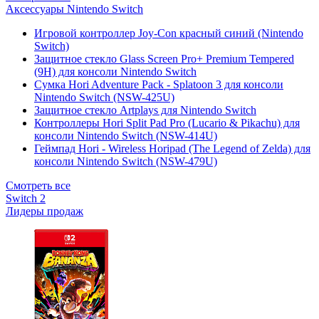
Аксессуары Nintendo Switch
Игровой контроллер Joy-Con красный синий (Nintendo
Switch)
Защитное стекло Glass Screen Pro+ Premium Tempered
(9H) для консоли Nintendo Switch
Сумка Hori Adventure Pack - Splatoon 3 для консоли
Nintendo Switch (NSW-425U)
Защитное стекло Artplays для Nintendo Switch
Контроллеры Hori Split Pad Pro (Lucario & Pikachu) для
консоли Nintendo Switch (NSW-414U)
Геймпад Hori - Wireless Horipad (The Legend of Zelda) для
консоли Nintendo Switch (NSW-479U)
Смотреть все
Switch 2
Лидеры продаж