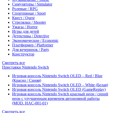
Симуляторы / Simulator
Ролевые / RPG
Спортивные / Sport
Квест / Quest
Стрелялки / Shooter
Ужасы / Horror
Игры для детей
Детективы / Detective
Экономические / Economic
Платформер / Platformer
Для вечеринок / Party
Конструктор
Смотреть все
Приставки Nintendo Switch
Игровая консоль Nintendo Switch OLED – Red / Blue
(Красно / Синяя)
Игровая консоль Nintendo Switch OLED – White (Белая)
Игровая консоль Nintendo Switch OLED (GameReplay)
Игровая консоль Nintendo Switch красный неон / синий
неон с улучшенным временем автономной работы
(MOD. HAC-001-01)
Смотреть все