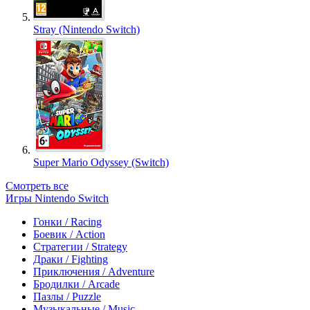
Stray (Nintendo Switch)
Super Mario Odyssey (Switch)
Смотреть все
Игры Nintendo Switch
Гонки / Racing
Боевик / Action
Стратегии / Strategy
Драки / Fighting
Приключения / Adventure
Бродилки / Arcade
Пазлы / Puzzle
Музыкальные / Music