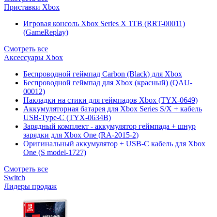
Приставки Xbox
Игровая консоль Xbox Series X 1TB (RRT-00011)
(GameReplay)
Смотреть все
Аксессуары Xbox
Беспроводной геймпад Carbon (Black) для Xbox
Беспроводной геймпад для Xbox (красный) (QAU-
00012)
Накладки на стики для геймпадов Xbox (TYX-0649)
Аккумуляторная батарея для Xbox Series S/X + кабель
USB-Type-C (TYX-0634B)
Зарядный комплект - аккумулятор геймпада + шнур
зарядки для Xbox One (RA-2015-2)
Оригинальный аккумулятор + USB-C кабель для Xbox
One (S model-1727)
Смотреть все
Switch
Лидеры продаж