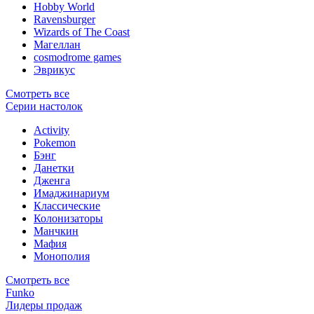
Hobby World
Ravensburger
Wizards of The Coast
Магеллан
сosmodrome games
Эврикус
Смотреть все
Серии настолок
Activity
Pokemon
Бэнг
Данетки
Дженга
Имаджинариум
Классические
Колонизаторы
Манчкин
Мафия
Монополия
Смотреть все
Funko
Лидеры продаж