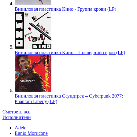
Виниловая пластинка Кино - Группа крови (LP)
Виниловая пластинка Кино – Последний герой (LP)
Виниловая пластинка Саундтрек – Cyberpunk 2077:
Phantom Liberty (LP)
Смотреть все
Исполнители
Adele
Ennio Morricone