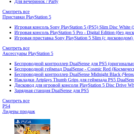
Для вечеринок / Party
Смотреть все
Приставки PlayStation 5
Игровая консоль Sony PlayStation 5 (PS5) Slim Disc White
Игровая консоль PlayStation 5 Pro - Digital Edition (без ди
Игровая приставка Sony PlayStation 5 Slim (с дисководом)
Смотреть все
Аксессуары PlayStation 5
Беспроводной контроллер DualSense для PS5 (оригиналь
Беспроводной геймпад DualSense - Cosmic Red (Космичес
Беспроводной контроллер DualSense Midnight Black (Черн
Накладки Artplays Thumb Grips для геймпада PS5 DualSens
Дисковод для игровой консоли PlayStation 5 Disc Drive W
Зарядная станция DualSense для PS5
Смотреть все
PS4
Лидеры продаж