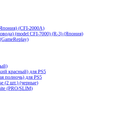
 (Япония) (CFI-2000A)
сковода) (model CFI-7000) (R-3) (Япония)
 (GameReplay)
ный)
кий красный) для PS5
ая полночь) для PS5
e (2 шт.) (черные)
hite (PRO/SLIM)