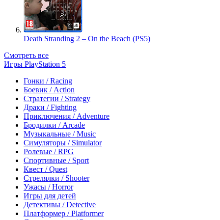
Death Stranding 2 – On the Beach (PS5)
Смотреть все
Игры PlayStation 5
Гонки / Racing
Боевик / Action
Стратегии / Strategy
Драки / Fighting
Приключения / Adventure
Бродилки / Arcade
Музыкальные / Music
Симуляторы / Simulator
Ролевые / RPG
Спортивные / Sport
Квест / Quest
Стрелялки / Shooter
Ужасы / Horror
Игры для детей
Детективы / Detective
Платформер / Platformer