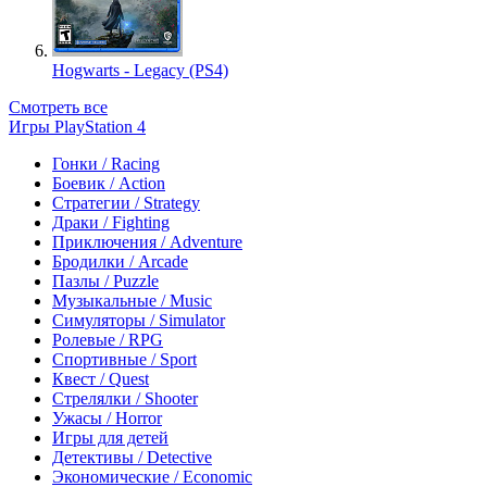
Hogwarts - Legacy (PS4)
Смотреть все
Игры PlayStation 4
Гонки / Racing
Боевик / Action
Стратегии / Strategy
Драки / Fighting
Приключения / Adventure
Бродилки / Arcade
Пазлы / Puzzle
Музыкальные / Music
Симуляторы / Simulator
Ролевые / RPG
Спортивные / Sport
Квест / Quest
Стрелялки / Shooter
Ужасы / Horror
Игры для детей
Детективы / Detective
Экономические / Economic