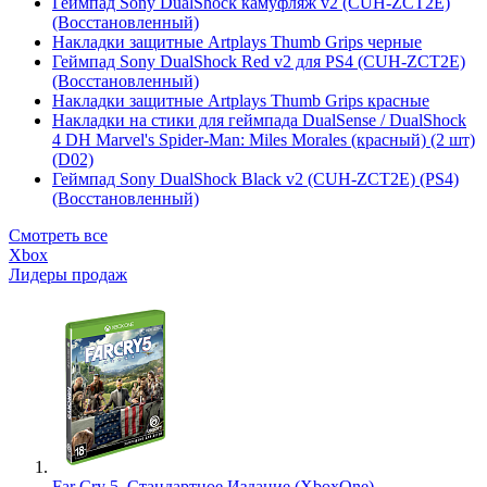
Геймпад Sony DualShock камуфляж v2 (CUH-ZCT2E)
(Восстановленный)
Накладки защитные Artplays Thumb Grips черные
Геймпад Sony DualShock Red v2 для PS4 (CUH-ZCT2E)
(Восстановленный)
Накладки защитные Artplays Thumb Grips красные
Накладки на стики для геймпада DualSense / DualShock
4 DH Marvel's Spider-Man: Miles Morales (красный) (2 шт)
(D02)
Геймпад Sony DualShock Black v2 (CUH-ZCT2E) (PS4)
(Восстановленный)
Смотреть все
Xbox
Лидеры продаж
Far Cry 5. Стандартное Издание (XboxOne)