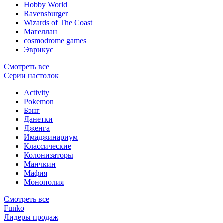
Hobby World
Ravensburger
Wizards of The Coast
Магеллан
сosmodrome games
Эврикус
Смотреть все
Серии настолок
Activity
Pokemon
Бэнг
Данетки
Дженга
Имаджинариум
Классические
Колонизаторы
Манчкин
Мафия
Монополия
Смотреть все
Funko
Лидеры продаж