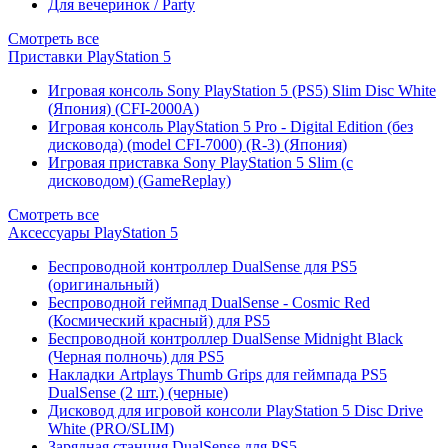
Для вечеринок / Party
Смотреть все
Приставки PlayStation 5
Игровая консоль Sony PlayStation 5 (PS5) Slim Disc White
(Япония) (CFI-2000A)
Игровая консоль PlayStation 5 Pro - Digital Edition (без
дисковода) (model CFI-7000) (R-3) (Япония)
Игровая приставка Sony PlayStation 5 Slim (с
дисководом) (GameReplay)
Смотреть все
Аксессуары PlayStation 5
Беспроводной контроллер DualSense для PS5
(оригинальный)
Беспроводной геймпад DualSense - Cosmic Red
(Космический красный) для PS5
Беспроводной контроллер DualSense Midnight Black
(Черная полночь) для PS5
Накладки Artplays Thumb Grips для геймпада PS5
DualSense (2 шт.) (черные)
Дисковод для игровой консоли PlayStation 5 Disc Drive
White (PRO/SLIM)
Зарядная станция DualSense для PS5