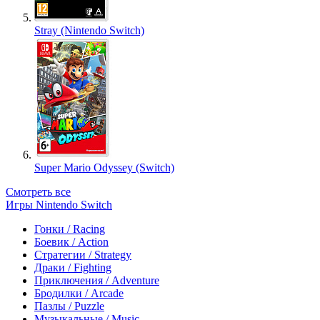
Stray (Nintendo Switch)
Super Mario Odyssey (Switch)
Смотреть все
Игры Nintendo Switch
Гонки / Racing
Боевик / Action
Стратегии / Strategy
Драки / Fighting
Приключения / Adventure
Бродилки / Arcade
Пазлы / Puzzle
Музыкальные / Music