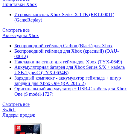
Приставки Xbox
Игровая консоль Xbox Series X 1TB (RRT-00011)
(GameReplay)
Смотреть все
Аксессуары Xbox
Беспроводной геймпад Carbon (Black) для Xbox
Беспроводной геймпад для Xbox (красный) (QAU-
00012)
Накладки на стики для геймпадов Xbox (TYX-0649)
Аккумуляторная батарея для Xbox Series S/X + кабель
USB-Type-C (TYX-0634B)
Зарядный комплект - аккумулятор геймпада + шнур
зарядки для Xbox One (RA-2015-2)
Оригинальный аккумулятор + USB-C кабель для Xbox
One (S model-1727)
Смотреть все
Switch
Лидеры продаж