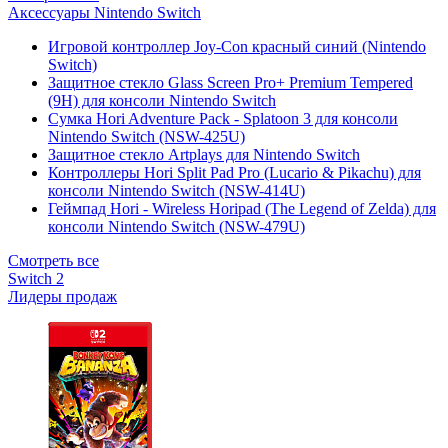
Аксессуары Nintendo Switch
Игровой контроллер Joy-Con красный синий (Nintendo
Switch)
Защитное стекло Glass Screen Pro+ Premium Tempered
(9H) для консоли Nintendo Switch
Сумка Hori Adventure Pack - Splatoon 3 для консоли
Nintendo Switch (NSW-425U)
Защитное стекло Artplays для Nintendo Switch
Контроллеры Hori Split Pad Pro (Lucario & Pikachu) для
консоли Nintendo Switch (NSW-414U)
Геймпад Hori - Wireless Horipad (The Legend of Zelda) для
консоли Nintendo Switch (NSW-479U)
Смотреть все
Switch 2
Лидеры продаж