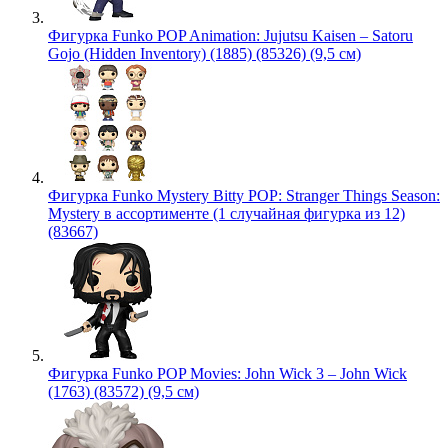
Фигурка Funko POP Animation: Jujutsu Kaisen – Satoru
Gojo (Hidden Inventory) (1885) (85326) (9,5 см)
Фигурка Funko Mystery Bitty POP: Stranger Things Season:
Mystery в ассортименте (1 случайная фигурка из 12)
(83667)
Фигурка Funko POP Movies: John Wick 3 – John Wick
(1763) (83572) (9,5 см)