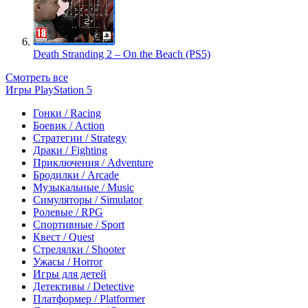
Death Stranding 2 – On the Beach (PS5)
Смотреть все
Игры PlayStation 5
Гонки / Racing
Боевик / Action
Стратегии / Strategy
Драки / Fighting
Приключения / Adventure
Бродилки / Arcade
Музыкальные / Music
Симуляторы / Simulator
Ролевые / RPG
Спортивные / Sport
Квест / Quest
Стрелялки / Shooter
Ужасы / Horror
Игры для детей
Детективы / Detective
Платформер / Platformer