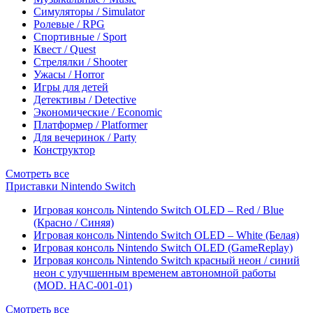
Симуляторы / Simulator
Ролевые / RPG
Спортивные / Sport
Квест / Quest
Стрелялки / Shooter
Ужасы / Horror
Игры для детей
Детективы / Detective
Экономические / Economic
Платформер / Platformer
Для вечеринок / Party
Конструктор
Смотреть все
Приставки Nintendo Switch
Игровая консоль Nintendo Switch OLED – Red / Blue
(Красно / Синяя)
Игровая консоль Nintendo Switch OLED – White (Белая)
Игровая консоль Nintendo Switch OLED (GameReplay)
Игровая консоль Nintendo Switch красный неон / синий
неон с улучшенным временем автономной работы
(MOD. HAC-001-01)
Смотреть все