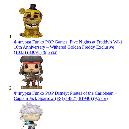
Фигурка Funko POP Games: Five Nights at Freddy's Wiki
10th Anniversary – Withered Golden Freddy Exclusive
(1033) (83091) (9,5 см)
Фигурка Funko POP Disney: Pirates of the Caribbean –
Captain Jack Sparrow (FS) (1482) (81940) (9,5 см)