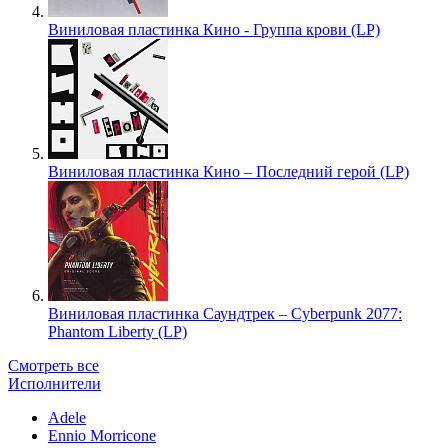
Виниловая пластинка Кино - Группа крови (LP)
Виниловая пластинка Кино – Последний герой (LP)
Виниловая пластинка Саундтрек – Cyberpunk 2077:
Phantom Liberty (LP)
Смотреть все
Исполнители
Adele
Ennio Morricone