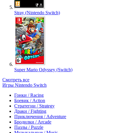
Stray (Nintendo Switch)
Super Mario Odyssey (Switch)
Смотреть все
Игры Nintendo Switch
Гонки / Racing
Боевик / Action
Стратегии / Strategy
Драки / Fighting
Приключения / Adventure
Бродилки / Arcade
Пазлы / Puzzle
Музыкальные / Music