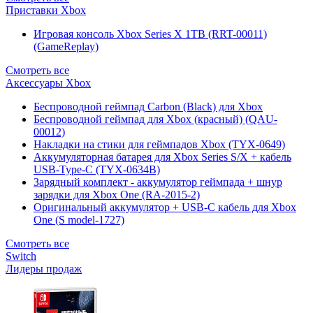
Приставки Xbox
Игровая консоль Xbox Series X 1TB (RRT-00011)
(GameReplay)
Смотреть все
Аксессуары Xbox
Беспроводной геймпад Carbon (Black) для Xbox
Беспроводной геймпад для Xbox (красный) (QAU-
00012)
Накладки на стики для геймпадов Xbox (TYX-0649)
Аккумуляторная батарея для Xbox Series S/X + кабель
USB-Type-C (TYX-0634B)
Зарядный комплект - аккумулятор геймпада + шнур
зарядки для Xbox One (RA-2015-2)
Оригинальный аккумулятор + USB-C кабель для Xbox
One (S model-1727)
Смотреть все
Switch
Лидеры продаж