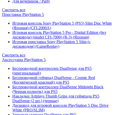
Для вечеринок / Party
Смотреть все
Приставки PlayStation 5
Игровая консоль Sony PlayStation 5 (PS5) Slim Disc White
(Япония) (CFI-2000A)
Игровая консоль PlayStation 5 Pro - Digital Edition (без
дисковода) (model CFI-7000) (R-3) (Япония)
Игровая приставка Sony PlayStation 5 Slim (с
дисководом) (GameReplay)
Смотреть все
Аксессуары PlayStation 5
Беспроводной контроллер DualSense для PS5
(оригинальный)
Беспроводной геймпад DualSense - Cosmic Red
(Космический красный) для PS5
Беспроводной контроллер DualSense Midnight Black
(Черная полночь) для PS5
Накладки Artplays Thumb Grips для геймпада PS5
DualSense (2 шт.) (черные)
Дисковод для игровой консоли PlayStation 5 Disc Drive
White (PRO/SLIM)
Зарядная станция DualSense для PS5