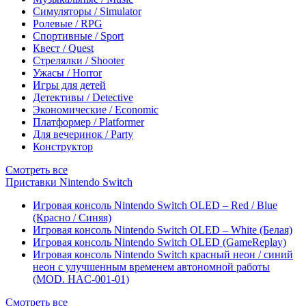
Симуляторы / Simulator
Ролевые / RPG
Спортивные / Sport
Квест / Quest
Стрелялки / Shooter
Ужасы / Horror
Игры для детей
Детективы / Detective
Экономические / Economic
Платформер / Platformer
Для вечеринок / Party
Конструктор
Смотреть все
Приставки Nintendo Switch
Игровая консоль Nintendo Switch OLED – Red / Blue
(Красно / Синяя)
Игровая консоль Nintendo Switch OLED – White (Белая)
Игровая консоль Nintendo Switch OLED (GameReplay)
Игровая консоль Nintendo Switch красный неон / синий
неон с улучшенным временем автономной работы
(MOD. HAC-001-01)
Смотреть все