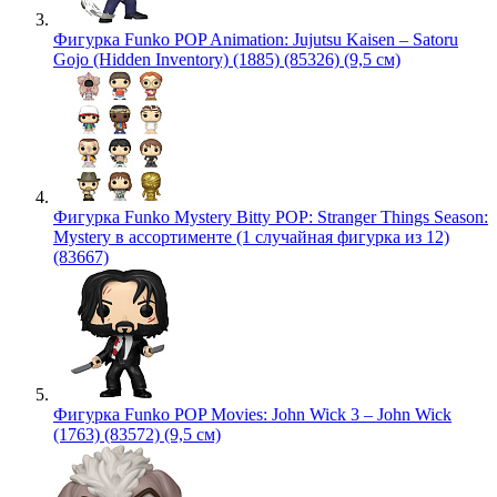
Фигурка Funko POP Animation: Jujutsu Kaisen – Satoru
Gojo (Hidden Inventory) (1885) (85326) (9,5 см)
Фигурка Funko Mystery Bitty POP: Stranger Things Season:
Mystery в ассортименте (1 случайная фигурка из 12)
(83667)
Фигурка Funko POP Movies: John Wick 3 – John Wick
(1763) (83572) (9,5 см)