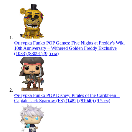
Фигурка Funko POP Games: Five Nights at Freddy's Wiki
10th Anniversary – Withered Golden Freddy Exclusive
(1033) (83091) (9,5 см)
Фигурка Funko POP Disney: Pirates of the Caribbean –
Captain Jack Sparrow (FS) (1482) (81940) (9,5 см)