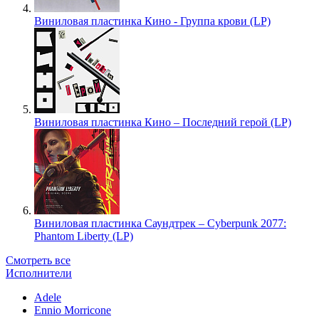
Виниловая пластинка Кино - Группа крови (LP)
Виниловая пластинка Кино – Последний герой (LP)
Виниловая пластинка Саундтрек – Cyberpunk 2077:
Phantom Liberty (LP)
Смотреть все
Исполнители
Adele
Ennio Morricone