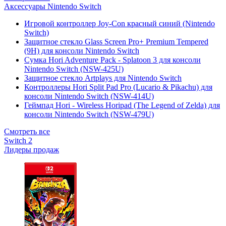
Аксессуары Nintendo Switch
Игровой контроллер Joy-Con красный синий (Nintendo
Switch)
Защитное стекло Glass Screen Pro+ Premium Tempered
(9H) для консоли Nintendo Switch
Сумка Hori Adventure Pack - Splatoon 3 для консоли
Nintendo Switch (NSW-425U)
Защитное стекло Artplays для Nintendo Switch
Контроллеры Hori Split Pad Pro (Lucario & Pikachu) для
консоли Nintendo Switch (NSW-414U)
Геймпад Hori - Wireless Horipad (The Legend of Zelda) для
консоли Nintendo Switch (NSW-479U)
Смотреть все
Switch 2
Лидеры продаж