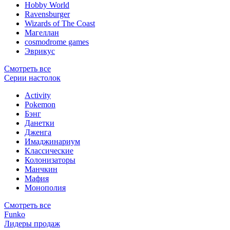
Hobby World
Ravensburger
Wizards of The Coast
Магеллан
сosmodrome games
Эврикус
Смотреть все
Серии настолок
Activity
Pokemon
Бэнг
Данетки
Дженга
Имаджинариум
Классические
Колонизаторы
Манчкин
Мафия
Монополия
Смотреть все
Funko
Лидеры продаж