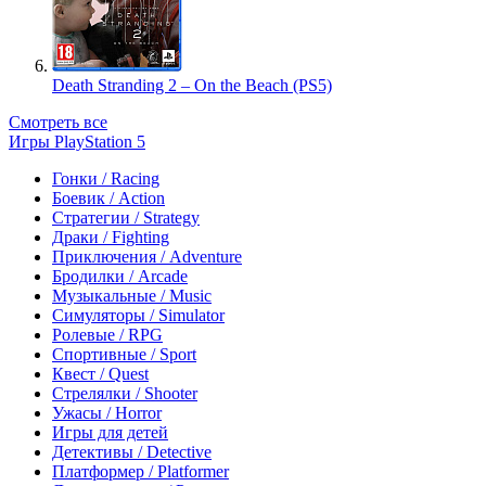
Death Stranding 2 – On the Beach (PS5)
Смотреть все
Игры PlayStation 5
Гонки / Racing
Боевик / Action
Стратегии / Strategy
Драки / Fighting
Приключения / Adventure
Бродилки / Arcade
Музыкальные / Music
Симуляторы / Simulator
Ролевые / RPG
Спортивные / Sport
Квест / Quest
Стрелялки / Shooter
Ужасы / Horror
Игры для детей
Детективы / Detective
Платформер / Platformer