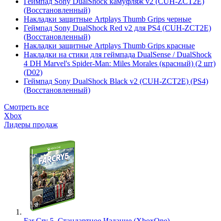
Геймпад Sony DualShock камуфляж v2 (CUH-ZCT2E)
(Восстановленный)
Накладки защитные Artplays Thumb Grips черные
Геймпад Sony DualShock Red v2 для PS4 (CUH-ZCT2E)
(Восстановленный)
Накладки защитные Artplays Thumb Grips красные
Накладки на стики для геймпада DualSense / DualShock
4 DH Marvel's Spider-Man: Miles Morales (красный) (2 шт)
(D02)
Геймпад Sony DualShock Black v2 (CUH-ZCT2E) (PS4)
(Восстановленный)
Смотреть все
Xbox
Лидеры продаж
Far Cry 5. Стандартное Издание (XboxOne)