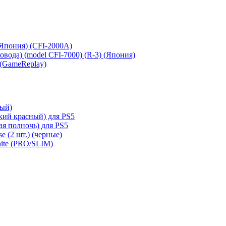
 (Япония) (CFI-2000A)
сковода) (model CFI-7000) (R-3) (Япония)
 (GameReplay)
ный)
кий красный) для PS5
ая полночь) для PS5
e (2 шт.) (черные)
hite (PRO/SLIM)