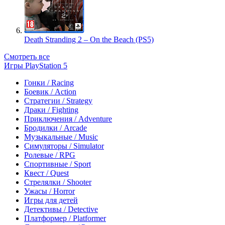
Death Stranding 2 – On the Beach (PS5)
Смотреть все
Игры PlayStation 5
Гонки / Racing
Боевик / Action
Стратегии / Strategy
Драки / Fighting
Приключения / Adventure
Бродилки / Arcade
Музыкальные / Music
Симуляторы / Simulator
Ролевые / RPG
Спортивные / Sport
Квест / Quest
Стрелялки / Shooter
Ужасы / Horror
Игры для детей
Детективы / Detective
Платформер / Platformer