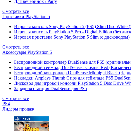
Для вечеринок / Party
Смотреть все
Приставки PlayStation 5
Игровая консоль Sony PlayStation 5 (PS5) Slim Disc White
Игровая консоль PlayStation 5 Pro - Digital Edition (без ди
Игровая приставка Sony PlayStation 5 Slim (с дисководом)
Смотреть все
Аксессуары PlayStation 5
Беспроводной контроллер DualSense для PS5 (оригиналь
Беспроводной геймпад DualSense - Cosmic Red (Космичес
Беспроводной контроллер DualSense Midnight Black (Черн
Накладки Artplays Thumb Grips для геймпада PS5 DualSens
Дисковод для игровой консоли PlayStation 5 Disc Drive W
Зарядная станция DualSense для PS5
Смотреть все
PS4
Лидеры продаж